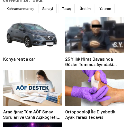
Kahramanmaraş
Sanayi
Tusaş
Üretim
Yatırım
Konya rent a car
25 Yıllık Miras Davasında
Gözler Temmuz Ayındaki
Karar Duruşmasına Çevrildi
Aradığınız Tüm AÖF Sınav
Ortopodoloji İle Diyabetik
Soruları ve Canlı Açıköğretim
Ayak Yarası Tedavisi
Forumu Burada