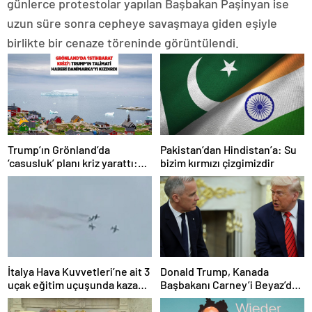
günlerce protestolar yapılan Başbakan Paşinyan ise
uzun süre sonra cepheye savaşmaya giden eşiyle
birlikte bir cenaze töreninde görüntülendi.
Trump’ın Grönland’da
Pakistan’dan Hindistan’a: Su
‘casusluk’ planı kriz yarattı:
bizim kırmızı çizgimizdir
Danimarka ABD elçisini
çağırdı!
İtalya Hava Kuvvetleri’ne ait 3
Donald Trump, Kanada
uçak eğitim uçuşunda kaza
Başbakanı Carney’i Beyaz’da
yaptı
ağırladı