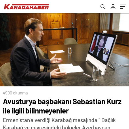
4900 okunma
Avusturya başbakanı Sebastian Kurz
ile ilgili bilinmeyenler
Ermenistan'a verdiği Karabağ mesajında “ Dağlık
Karabağ ve çevresindeki bölgeler Azerbaycan