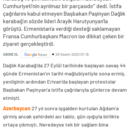
Cumhuriyeti'nin ayrılmaz bir parçasıdır” dedi. İstifa
çağrılarını kabul etmeyen Başbakan Paşinyan Dağlık
karabağ'ın sözde lideri Arayik Harutyunyan'la
görüştü. Ermenistan'a verdiği desteği saklamayan
Fransa Cumhurbaşkanı Macron ise dikkat çeken bir
ziyaret gerçekleştirdi.
29 Kasım 2020 01:16
ABONE OL
News
Dağlık Karabağ’da 27 Eylül tarihinde başlayan savaş 44
günde Ermenistan’ın tarihi mağlubiyetiyle sona ermiş,
yenilginin ardından Erivan’da başlayan protestolar
Başbakan Paşinyan’a istifa çağrılarıyla günlerce devam
etmişti.
Azerbaycan
27 yıl sonra işgalden kurtulan Ağdam’a
girmiş ancak şehirdeki acı tablo, gün ışığıyla birlikte
ortaya çıkmıştı. Neredeyse tek bir sağlam bina