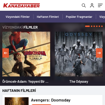
Vizyondaki Filmler
Haftanın Filmleri
Popüler Fragmanlar
Viz
VİZYONDAKİ
FİLMLER
Örümcek-Adam: Yepyeni Bir Gün
The Odyssey
HAFTANIN FİLMLERİ
Avengers: Doomsday