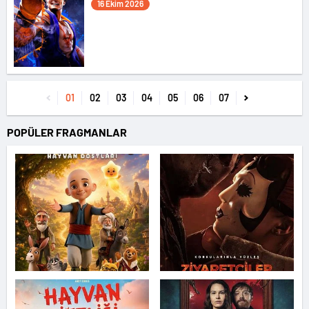
16 Ekim 2026
01
02
03
04
05
06
07
POPÜLER FRAGMANLAR