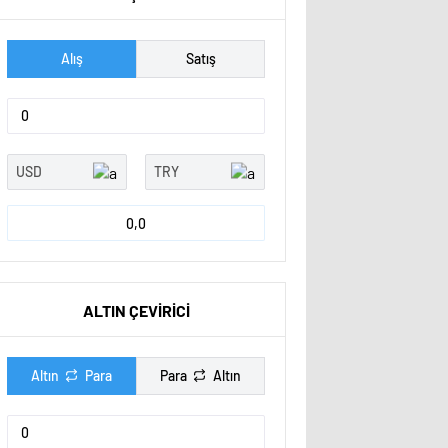
Alış
Satış
0,0
ALTIN ÇEVİRİCİ
Altın
Para
Para
Altın