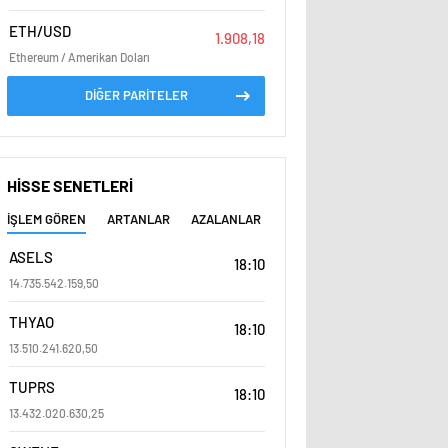
ETH/USD
1.908,18
Ethereum / Amerikan Doları
DİĞER PARİTELER
HİSSE SENETLERİ
İŞLEM GÖREN
ARTANLAR
AZALANLAR
ASELS
18:10
14.735.542.159,50
THYAO
18:10
13.510.241.620,50
TUPRS
18:10
13.432.020.630,25