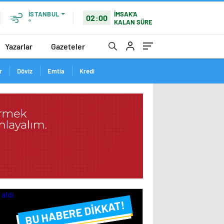
İSTANBUL
İMSAK'A
02:00
°
KALAN SÜRE
Yazarlar
Gazeteler
r
Döviz
Emtia
Kredi
BU HABERE DİKKAT!
FLAŞ FLAŞ...
SON DAKİKA