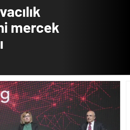
vacılık
ini mercek
ı