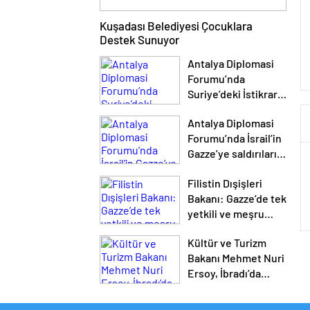
Kuşadası Belediyesi Çocuklara
Destek Sunuyor
Antalya Diplomasi
Forumu’nda
Suriye’deki İstikrara
Giden Yol Tartışıldı
Antalya Diplomasi
Forumu’nda İsrail’in
Gazze’ye saldırıları
ele alındı
Filistin Dışişleri
Bakanı: Gazze’de tek
yetkili ve meşru
yönetim Filistin
Kültür ve Turizm
yönetimidir
Bakanı Mehmet Nuri
Ersoy, İbradı’da
Ormana Kültür
Gecesi’ne katıldı