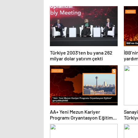
Türkiye 2003’ten bu yana 262
İBB’ni
milyar dolar yatırım çekti
yardım 
AA+ Yeni Mezun Kariyer
Sanayi
Programı Oryantasyon Eğitimi
Türkiye
Gerçekleştirildi
merkez