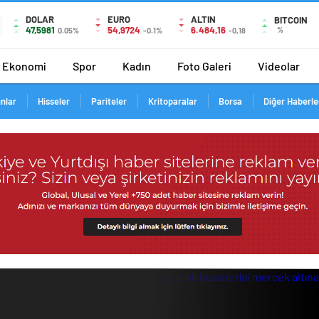
DOLAR
EURO
ALTIN
BITCOIN
47,5981
54,9724
6.484,16
%
0.05%
-0.1%
-0,18
Ekonomi
Spor
Kadın
Foto Galeri
Videolar
ınlar
Hisseler
Pariteler
Kritoparalar
Borsa
Diğer Haberle