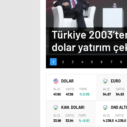
Türkiye 2003’te
dolar yatırım çe
DOLAR
EURO
ALIŞ
SATIŞ
FARK
ALIŞ
SATIŞ
47,60
47,59
% 0.05
54,97
54,93
KAN. DOLARI
ONS ALT
ALIŞ
SATIŞ
FARK
ALIŞ
SATIŞ
33,96
33,94
% -0.01
4.238,5
4.239,0