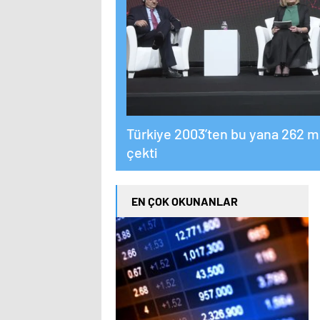
Türkiye 2003’ten bu yana 262 mi
çekti
EN ÇOK OKUNANLAR