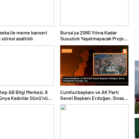
zeka ile meme kanseri
Bursa’ya 2060 Yılına Kadar
 süresi azaltıldı
Susuzluk Yaşatmayacak Proje
Başlatıldı
tep AB Bilgi Merkezi, 8
Cumhurbaşkanı ve AK Parti
ünya Kadınlar Günü’nü
Genel Başkanı Erdoğan, Sivas
ı
mitinginde konuştu: (3)