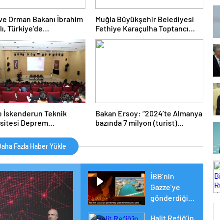
ve Orman Bakanı İbrahim
Muğla Büyükşehir Belediyesi
ı, Türkiye’de
Fethiye Karaçulha Toptancı
ülebilir tarımsal üretimi
Hali’nde Ürün Pazarlama Alanı
iyor
ve Üretim Tesisi Açtı
 İskenderun Teknik
Bakan Ersoy: “2024’te Almanya
sitesi Deprem
bazında 7 milyon (turist)
ansı Düzenledi
sayısını geçmeyi umuyoruz”
aha Fazla Haber Yükle
İBB’nin
Gazze’ye
gönderdiği
yardım tırları
Halit Refiğ’in
yola çıktı