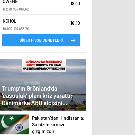
CWENE
18:10
11.230.937.061,62
KCHOL
18:10
10.992.197.863,70
DİĞER HİSSE SENETLERİ
Trump’ın Grönland’da
‘casusluk’ planı kriz yarattı:
Danimarka ABD elçisini
çağırdı!
Pakistan’dan Hindistan’a:
Su bizim kırmızı
çizgimizdir