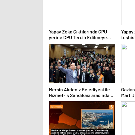
Yapay Zeka Çıktılarında GPU
Yapay 
yerine CPU Tercih Edilmeye
teşhisi
Başlandı
Mersin Akdeniz Belediyesi ile
Gazian
Hizmet-İş Sendikası arasında
Mart D
toplu iş sözleşmesi imzalandı
Kutlad