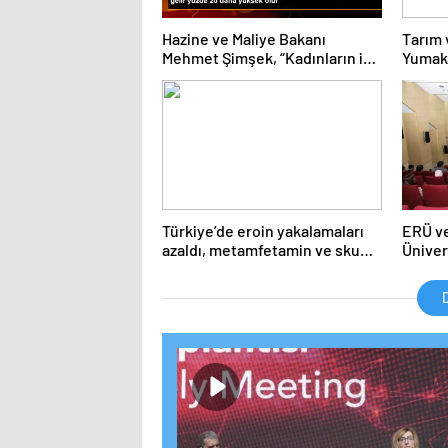
Hazine ve Maliye Bakanı
Tarım 
Mehmet Şimşek, “Kadınların iş
Yumakl
gücüne katılım oranı OECD
sürdür
ortalamalarına ulaşırsa, milli
hedefl
gelir yüzde 20 daha yüksek
olur”
Türkiye’de eroin yakalamaları
ERÜ ve
azaldı, metamfetamin ve skunk
Üniver
kullanımı arttı
Konfer
D