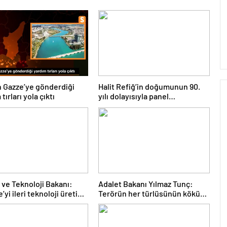
n Gazze’ye gönderdiği
Halit Refiğ’in doğumunun 90.
tırları yola çıktı
yılı dolayısıyla panel
düzenlendi
 ve Teknoloji Bakanı:
Adalet Bakanı Yılmaz Tunç:
’yi ileri teknoloji üretim
Terörün her türlüsünün kökünü
i haline getireceğiz
kazıyıncaya mücadelemiz
devam edecek