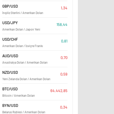
GBP/USD
1,34
İngiliz Sterlini / Amerikan Doları
USD/JPY
158,44
İBB’nin Gazze’ye gönderdiği
Amerikan Doları / Japon Yeni
ırları yola çıktı
USD/CHF
0,81
Amerikan Doları / İsviçre Frankı
AUD/USD
0,70
Avustralya Doları / Amerikan Doları
NZD/USD
0,59
Yeni Zelanda Doları / Amerikan Doları
BTC/USD
64.442,85
Bitcoin / Amerikan Doları
BYN/USD
0,34
Belarus Rublesi / Amerikan Doları