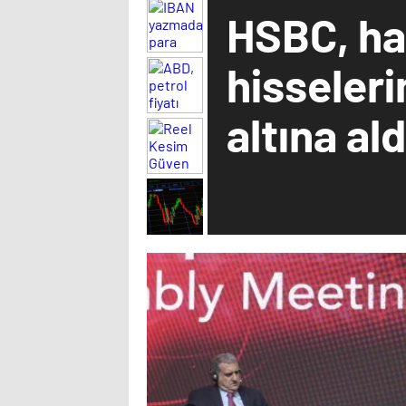
HSBC, ha
hisseler
altına ald