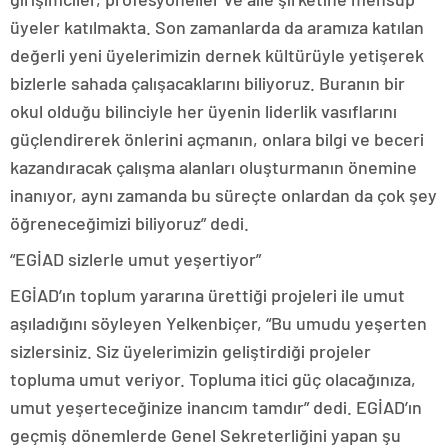
üyeler katılmakta. Son zamanlarda da aramıza katılan
değerli yeni üyelerimizin dernek kültürüyle yetişerek
bizlerle sahada çalışacaklarını biliyoruz. Buranın bir
okul olduğu bilinciyle her üyenin liderlik vasıflarını
güçlendirerek önlerini açmanın, onlara bilgi ve beceri
kazandıracak çalışma alanları oluşturmanın önemine
inanıyor, aynı zamanda bu süreçte onlardan da çok şey
öğreneceğimizi biliyoruz” dedi.
“EGİAD sizlerle umut yeşertiyor”
EGİAD’ın toplum yararına ürettiği projeleri ile umut
aşıladığını söyleyen Yelkenbiçer, “Bu umudu yeşerten
sizlersiniz. Siz üyelerimizin geliştirdiği projeler
topluma umut veriyor. Topluma itici güç olacağınıza,
umut yeşerteceğinize inancım tamdır” dedi. EGİAD’ın
geçmiş dönemlerde Genel Sekreterliğini yapan şu