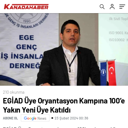
210 okunma
EGİAD Üye Oryantasyon Kampına 100’e
Yakın Yeni Üye Katıldı
23 Şubat 2024 00:36
ABONE OL
News