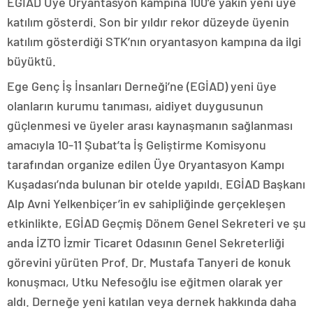
EGİAD Üye Oryantasyon kampına 100’e yakın yeni üye
katılım gösterdi. Son bir yıldır rekor düzeyde üyenin
katılım gösterdiği STK’nın oryantasyon kampına da ilgi
büyüktü.
Ege Genç İş İnsanları Derneği’ne (EGİAD) yeni üye
olanların kurumu tanıması, aidiyet duygusunun
güçlenmesi ve üyeler arası kaynaşmanın sağlanması
amacıyla 10-11 Şubat’ta İş Geliştirme Komisyonu
tarafından organize edilen Üye Oryantasyon Kampı
Kuşadası’nda bulunan bir otelde yapıldı. EGİAD Başkanı
Alp Avni Yelkenbiçer’in ev sahipliğinde gerçekleşen
etkinlikte, EGİAD Geçmiş Dönem Genel Sekreteri ve şu
anda İZTO İzmir Ticaret Odasının Genel Sekreterliği
görevini yürüten Prof. Dr. Mustafa Tanyeri de konuk
konuşmacı, Utku Nefesoğlu ise eğitmen olarak yer
aldı. Derneğe yeni katılan veya dernek hakkında daha