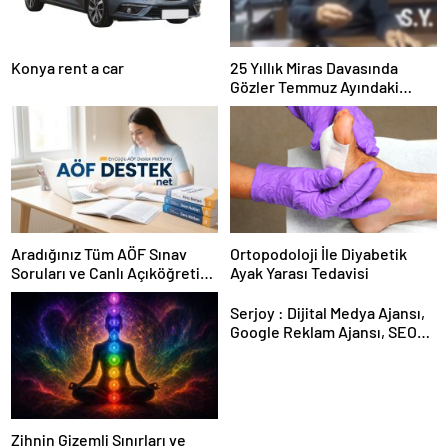
Konya rent a car
25 Yıllık Miras Davasında
Gözler Temmuz Ayındaki
Karar Duruşmasına Çevrildi
Aradığınız Tüm AÖF Sınav
Ortopodoloji İle Diyabetik
Soruları ve Canlı Açıköğretim
Ayak Yarası Tedavisi
Forumu Burada
Serjoy : Dijital Medya Ajansı,
Google Reklam Ajansı, SEO
Ajansı ve Web Tasarım Ajansı
Zihnin Gizemli Sınırları ve