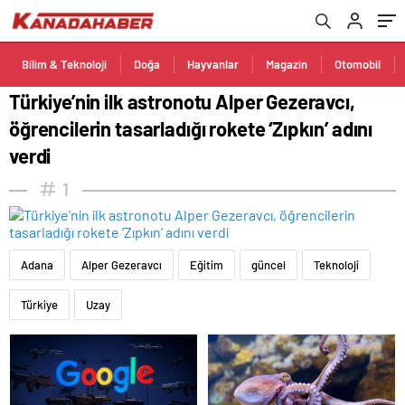
verdi
Bilim & Teknoloji
Doğa
Hayvanlar
Magazin
Otomobil
Türkiye’nin ilk astronotu Alper Gezeravcı,
öğrencilerin tasarladığı rokete ‘Zıpkın’ adını
verdi
1
Adana
Alper Gezeravcı
Eğitim
güncel
Teknoloji
Türkiye
Uzay