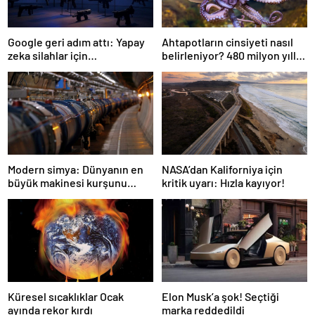
Google geri adım attı: Yapay
Ahtapotların cinsiyeti nasıl
zeka silahlar için
belirleniyor? 480 milyon yıllık
kullanılabilecek
gizem çözüldü
NASA’dan Kaliforniya için
Modern simya: Dünyanın en
kritik uyarı: Hızla kayıyor!
büyük makinesi kurşunu
altına dönüştürdü
Elon Musk’a şok! Seçtiği
Küresel sıcaklıklar Ocak
marka reddedildi
ayında rekor kırdı