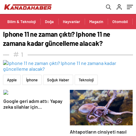
Bilim & Teknoloji
Doğa
Hayvanlar
Magazin
Otomobil
Iphone 11 ne zaman çıktı? Iphone 11 ne
zamana kadar güncelleme alacak?
1
Apple
İphone
Soğuk Haber
Teknoloji
Google geri adım attı: Yapay
zeka silahlar için
kullanılabilecek
Ahtapotların cinsiyeti nasıl