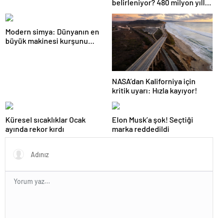
belirleniyor? 480 milyon yıllık
gizem çözüldü
Modern simya: Dünyanın en
büyük makinesi kurşunu
altına dönüştürdü
NASA’dan Kaliforniya için
kritik uyarı: Hızla kayıyor!
Küresel sıcaklıklar Ocak
Elon Musk’a şok! Seçtiği
ayında rekor kırdı
marka reddedildi