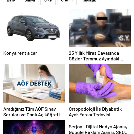
Balık
Dünya
Ülke
Üretim
Yaklaşık
Konya rent a car
25 Yıllık Miras Davasında
Gözler Temmuz Ayındaki
Karar Duruşmasına Çevrildi
Aradığınız Tüm AÖF Sınav
Ortopodoloji İle Diyabetik
Soruları ve Canlı Açıköğretim
Ayak Yarası Tedavisi
Forumu Burada
Serjoy : Dijital Medya Ajansı,
Google Reklam Ajansı, SEO