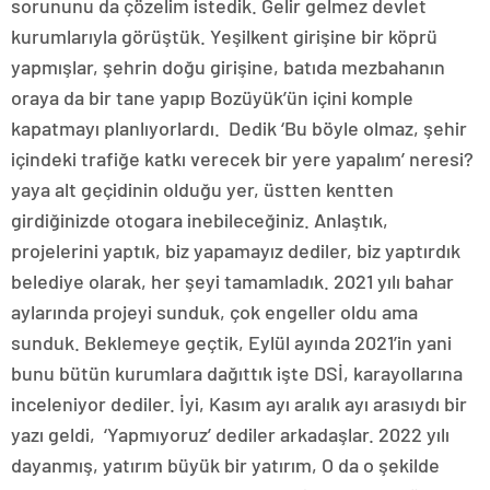
sorununu da çözelim istedik. Gelir gelmez devlet
kurumlarıyla görüştük. Yeşilkent girişine bir köprü
yapmışlar, şehrin doğu girişine, batıda mezbahanın
oraya da bir tane yapıp Bozüyük’ün içini komple
kapatmayı planlıyorlardı. Dedik ‘Bu böyle olmaz, şehir
içindeki trafiğe katkı verecek bir yere yapalım’ neresi?
yaya alt geçidinin olduğu yer, üstten kentten
girdiğinizde otogara inebileceğiniz. Anlaştık,
projelerini yaptık, biz yapamayız dediler, biz yaptırdık
belediye olarak, her şeyi tamamladık. 2021 yılı bahar
aylarında projeyi sunduk, çok engeller oldu ama
sunduk. Beklemeye geçtik, Eylül ayında 2021’in yani
bunu bütün kurumlara dağıttık işte DSİ, karayollarına
inceleniyor dediler. İyi, Kasım ayı aralık ayı arasıydı bir
yazı geldi, ‘Yapmıyoruz’ dediler arkadaşlar. 2022 yılı
dayanmış, yatırım büyük bir yatırım, O da o şekilde