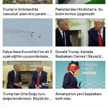
Trump’ın Grönland’da
Pakistan’dan Hindistan’a: Su
‘casusluk’ planı kriz yarattı:
bizim kırmızı çizgimizdir
Danimarka ABD elçisini
çağırdı!
İtalya Hava Kuvvetleri’ne ait 3
Donald Trump, Kanada
uçak eğitim uçuşunda kaza
Başbakanı Carney’i Beyaz’da
yaptı
ağırladı
Trump’tan Orta Doğu turu
Almanya’nın yeni başbakanı
değerlendirmesi: Büyük bir
belli oldu
duyuru yapacağız