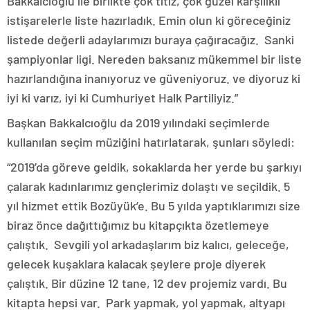
Bakkalcıoğlu ile birlikte çok titiz, çok güzel karşılıklı
istişarelerle liste hazırladık. Emin olun ki göreceğiniz
listede değerli adaylarımızı buraya çağıracağız. Sanki
şampiyonlar ligi. Nereden baksanız mükemmel bir liste
hazırlandığına inanıyoruz ve güveniyoruz. ve diyoruz ki
iyi ki varız, iyi ki Cumhuriyet Halk Partiliyiz.”
Başkan Bakkalcıoğlu da 2019 yılındaki seçimlerde
kullanılan seçim müziğini hatırlatarak, şunları söyledi:
“2019’da göreve geldik, sokaklarda her yerde bu şarkıyı
çalarak kadınlarımız gençlerimiz dolaştı ve seçildik. 5
yıl hizmet ettik Bozüyük’e. Bu 5 yılda yaptıklarımızı size
biraz önce dağıttığımız bu kitapçıkta özetlemeye
çalıştık. Sevgili yol arkadaşlarım biz kalıcı, geleceğe,
gelecek kuşaklara kalacak şeylere proje diyerek
çalıştık. Bir düzine 12 tane, 12 dev projemiz vardı. Bu
kitapta hepsi var. Park yapmak, yol yapmak, altyapı