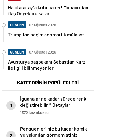
Galatasaray’a kötü haber! Monaco’dan
flaş Onyekuru kararı.
GÜNDEM
07 Ağustos 2026
Trump’tan seçim sonrası ilk mülakat
GÜNDEM
07 Ağustos 2026
Avusturya başbakanı Sebastian Kurz
ile ilgili bilinmeyenler
KATEGORİNİN POPÜLERLERİ
İguanalar ne kadar sürede renk
değiştirebilir ? Detaylar
1
burada…
1372 kez okundu
Penguenleri hiç bu kadar komik
ve yakından görmemiştiniz
2