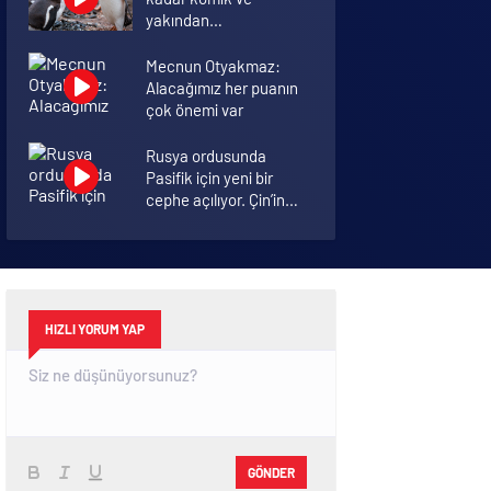
yakından
görmemiştiniz
Mecnun Otyakmaz:
Alacağımız her puanın
çok önemi var
Rusya ordusunda
Pasifik için yeni bir
cephe açılıyor. Çin’in
ilk tepkisi!
Şenol Güneş: Arda
Turan Milli Takım
formasını giyebilir
HIZLI YORUM YAP
GÖNDER