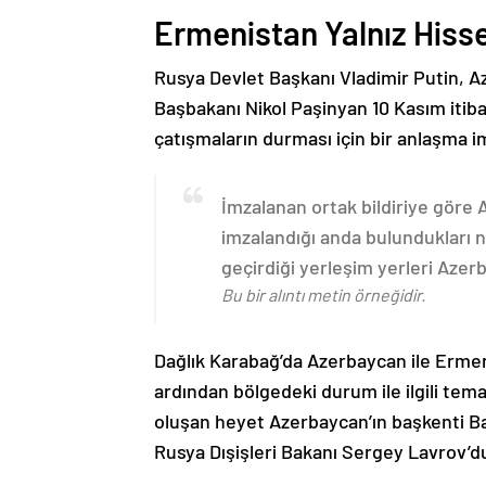
Ermenistan Yalnız Hiss
Rusya Devlet Başkanı Vladimir Putin, 
Başbakanı Nikol Paşinyan 10 Kasım itib
çatışmaların durması için bir anlaşma i
İmzalanan ortak bildiriye göre
imzalandığı anda bulundukları n
geçirdiği yerleşim yerleri Aze
Bu bir alıntı metin örneğidir.
Dağlık Karabağ’da Azerbaycan ile Erme
ardından bölgedeki durum ile ilgili t
oluşan heyet Azerbaycan’ın başkenti B
Rusya Dışişleri Bakanı Sergey Lavrov’d