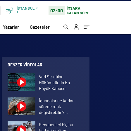
İMSAK'A
İSTANBUL
02:00
KALAN SÜRE
°
Yazarlar
Gazeteler
BENZER VIDEOLAR
Veri Sızıntıları
Hükümetlerin En
Büyük Kâbusu
İguanalar ne kadar
sürede renk
değiştirebilir ?
Detaylar burada…
Penguenleri hiç bu
kadar komik ve