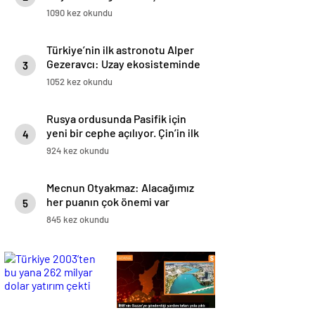
1090 kez okundu
Türkiye’nin ilk astronotu Alper
Gezeravcı: Uzay ekosisteminde
3
hızlı ilerliyoruz
1052 kez okundu
Rusya ordusunda Pasifik için
yeni bir cephe açılıyor. Çin’in ilk
4
tepkisi!
924 kez okundu
Mecnun Otyakmaz: Alacağımız
her puanın çok önemi var
5
845 kez okundu