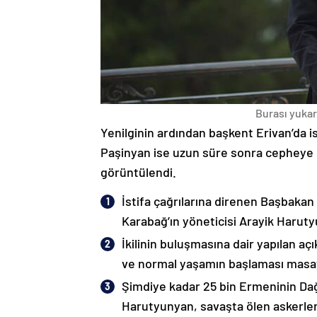
Burası yukarı
Yenilginin ardından başkent Erivan’da i
Paşinyan ise uzun süre sonra cepheye s
görüntülendi.
İstifa çağrılarına direnen Başbakan
Karabağ’ın yöneticisi Arayik Haruty
İkilinin buluşmasına dair yapılan a
ve normal yaşamın başlaması masaya
Şimdiye kadar 25 bin Ermeninin Dağ
Harutyunyan, savaşta ölen askerleri