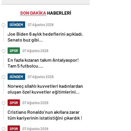
SON DAKİKA
HABERLERİ
GÜNDEM
07 Ağustos 2026
Joe Biden 6 aylık hedeflerini açıkladı.
Senato buz gibi…
SPOR
07 Ağustos 2026
En fazla kızaran takım Antalyaspor!
Tam 5 futbolcu….
GÜNDEM
07 Ağustos 2026
Norweç silahlı kuvvetleri kadınlardan
oluşan özel kuvvetler eğitimlerini
başlattı.
SPOR
07 Ağustos 2026
Cristiano Ronaldo’nun akıllara zarar
tüm kariyerinin istatistiğini çıkardık !
SPOR
07 Ağustos 2026