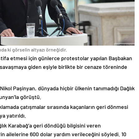
da ki görselin altyazı örneğidir.
stifa etmesi için günlerce protestolar yapılan Başbakan
avaşmaya giden eşiyle birlikte bir cenaze töreninde
 Nikol Paşinyan, dünyada hiçbir ülkenin tanımadığı Dağlık
unyan’la görüştü.
çıklamada çatışmalar sırasında kaçanların geri dönmesi
 yatırıldı.
lık Karabağ’a geri döndüğü bilgisini veren
n ailelerine 600 dolar yardım verileceğini söyledi. 10