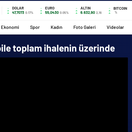
DOLAR
EURO
ALTIN
BITCOIN
47,7073
55,0430
6.632,90
%
0.17%
0.05%
2,16
Ekonomi
Spor
Kadın
Foto Galeri
Videolar
bile toplam ihalenin üzerinde