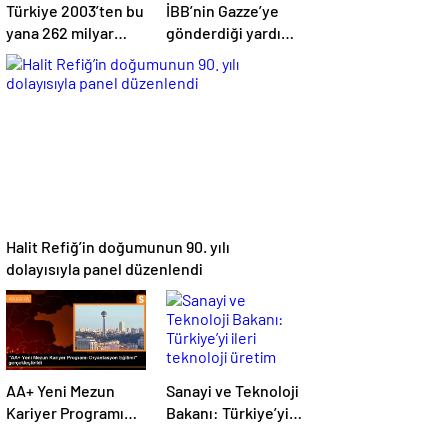
Türkiye 2003’ten bu
İBB’nin Gazze’ye
yana 262 milyar
gönderdiği yardım
dolar yatırım çekti
tırları yola çıktı
Halit Refiğ’in doğumunun 90. yılı
dolayısıyla panel düzenlendi
AA+ Yeni Mezun
Sanayi ve Teknoloji
Kariyer Programı
Bakanı: Türkiye’yi
Oryantasyon
ileri teknoloji