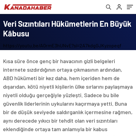
Veri Sızıntıları Hükümetlerin En Büyük
Kâbusu
https://youtu.be/A0rmE3hUNvE?si=2A7kdgGJKyzopeqf
Kısa süre önce genç bir havacının gizli belgeleri
internete sızdırdığının ortaya çıkmasının ardından,
ABD hükümeti bir kez daha, hem içeriden hem de
dışarıdan, kötü niyetli kişilerin ülke sırlarını paylaşmaya
niyetli olduğu gerçeğiyle yüzleşti. Sadece bu bile
güvenlik liderlerinin uykularını kaçırmaya yetti. Buna
bir de düşük seviyede saldırganlık içermesine rağmen,
aynı derecede yıkıcı bir tehdit olan veri sızıntıları
eklendiğinde ortaya tam anlamıyla bir kabus