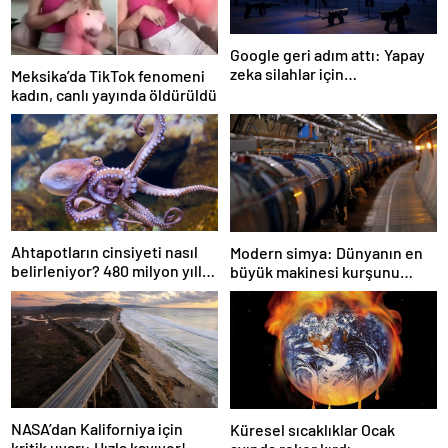
Google geri adım attı: Yapay
zeka silahlar için
Meksika’da TikTok fenomeni
kullanılabilecek
kadın, canlı yayında öldürüldü
Ahtapotların cinsiyeti nasıl
Modern simya: Dünyanın en
belirleniyor? 480 milyon yıllık
büyük makinesi kurşunu
gizem çözüldü
altına dönüştürdü
NASA’dan Kaliforniya için
Küresel sıcaklıklar Ocak
kritik uyarı: Hızla kayıyor!