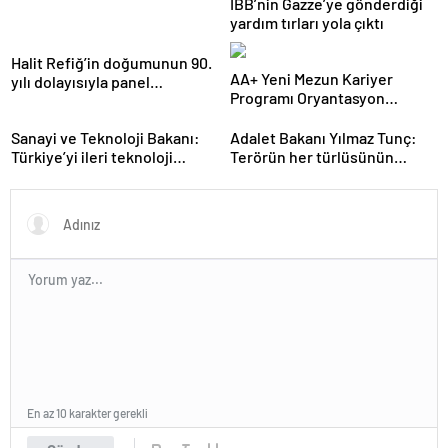
İBB’nin Gazze’ye gönderdiği
yardım tırları yola çıktı
Halit Refiğ’in doğumunun 90.
AA+ Yeni Mezun Kariyer
yılı dolayısıyla panel
Programı Oryantasyon
düzenlendi
Eğitimi Gerçekleştirildi
Sanayi ve Teknoloji Bakanı:
Adalet Bakanı Yılmaz Tunç:
Türkiye’yi ileri teknoloji
Terörün her türlüsünün
üretim merkezi haline
kökünü kazıyıncaya
getireceğiz
mücadelemiz devam edecek
En az 10 karakter gerekli