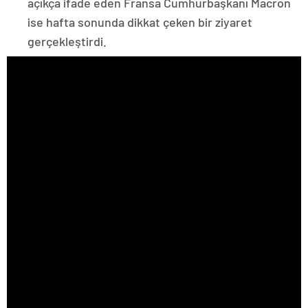
açıkça ifade eden Fransa Cumhurbaşkanı Macron
ise hafta sonunda dikkat çeken bir ziyaret
gerçekleştirdi.