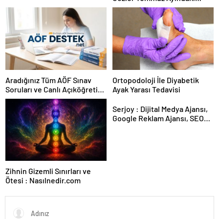
Karar Duruşmasına Çevrildi
Aradığınız Tüm AÖF Sınav
Ortopodoloji İle Diyabetik
Soruları ve Canlı Açıköğretim
Ayak Yarası Tedavisi
Forumu Burada
Serjoy : Dijital Medya Ajansı,
Google Reklam Ajansı, SEO
Ajansı ve Web Tasarım Ajansı
Zihnin Gizemli Sınırları ve
Ötesi : Nasılnedir.com