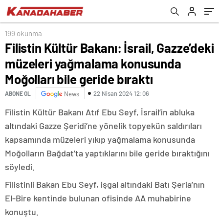
bile geride bıraktı
199 okunma
Filistin Kültür Bakanı: İsrail, Gazze’deki
müzeleri yağmalama konusunda
Moğolları bile geride bıraktı
22 Nisan 2024 12:06
ABONE OL
News
Filistin Kültür Bakanı Atıf Ebu Seyf, İsrail’in abluka
altındaki Gazze Şeridi’ne yönelik topyekün saldırıları
kapsamında müzeleri yıkıp yağmalama konusunda
Moğolların Bağdat’ta yaptıklarını bile geride bıraktığını
söyledi.
Filistinli Bakan Ebu Seyf, işgal altındaki Batı Şeria’nın
El-Bire kentinde bulunan ofisinde AA muhabirine
konuştu.