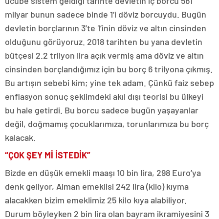
ucube sistem geldiği tarihte devletin iç borcu 561
milyar bunun sadece binde 1’i döviz borcuydu. Bugün
devletin borçlarının 3’te 1’inin döviz ve altın cinsinden
olduğunu görüyoruz. 2018 tarihten bu yana devletin
bütçesi 2.2 trilyon lira açık vermiş ama döviz ve altın
cinsinden borçlandığımız için bu borç 6 trilyona çıkmış.
Bu artışın sebebi kim; yine tek adam. Çünkü faiz sebep
enflasyon sonuç şeklimdeki akıl dışı teorisi bu ülkeyi
bu hale getirdi. Bu borcu sadece bugün yaşayanlar
değil, doğmamış çocuklarımıza, torunlarımıza bu borç
kalacak.
“ÇOK ŞEY Mİ İSTEDİK”
Bizde en düşük emekli maaşı 10 bin lira, 298 Euro’ya
denk geliyor, Alman emeklisi 242 lira (kilo) kıyma
alacakken bizim emeklimiz 25 kilo kıya alabiliyor.
Durum böyleyken 2 bin lira olan bayram ikramiyesini 3