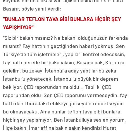
kaymasının ne alakası var” açıklamasına dair sorulara
Başarır, şöyle yanıt verdi:
“BUNLAR TEFLON TAVA GİBİ BUNLARA HİÇBİR ŞEY
YAPIŞMIYOR”
“Siz bir bakan mısınız? Ne bakanı olduğunuzun farkında
mısınız? Fay hattının geçtiğinden haberi yokmuş. Sen
Türkiye’de tüm işletmeleri, yapıları kontrol edeceksin,
fay hattı nerede bir bakacaksın. Bakana bak. Kurum’a
gelelim, bu zekayı İstanbul’a aday yaptılar bu zeka
İstanbul’u yönetecek. İstanbul’u büyük bir deprem
bekliyor, ÇED raporundan mı oldu… Tabii ki ÇED
raporundan oldu. Sen ÇED raporunu vermeseydin, fay
hattı dahil buradaki tehlikeyi görseydin reddetseydin
bu olmayacaktı. Ama bunlar teflon tava gibi bunlara
hiçbir şey yapışmıyor. Ben İstanbulluya sesleniyorum,
İliç’e bakın, İmar affına bakın sakın kendinizi Murat