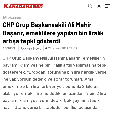
gösterdi
kitabı tanıtıldı
191 okunma
CHP Grup Başkanvekili Ali Mahir
Başarır, emeklilere yapılan bin liralık
artışa tepki gösterdi
22 Nisan 2024 12:03
ABONE OL
News
CHP Grup Başkanvekili Ali Mahir Başarır, emeklilerin
bayram ikramiyesine bin liralık artış yapılmasına tepki
göstererek, “Erdoğan, torununa bin lira harçlık verse
‘ne yapıyorsun dede’ diye sorar torunları. Ama
emeklimize bin lira fark veriyor, bununla 2 kilo et
alabiliyor emekli. Biz ne dedik, en azından 17 bin 2 lira
bayram ikramiyesi verin dedik. Çok şey mi istedik,
hayır. Utanç verici bir tablodur bu. İliç faciasında