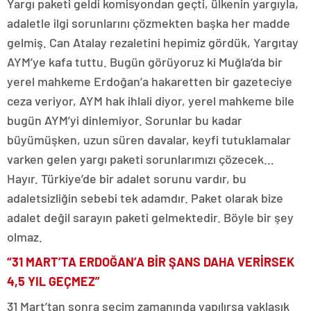
Yargı paketi geldi komisyondan geçti, ülkenin yargıyla,
adaletle ilgi sorunlarını çözmekten başka her madde
gelmiş. Can Atalay rezaletini hepimiz gördük, Yargıtay
AYM’ye kafa tuttu. Bugün görüyoruz ki Muğla’da bir
yerel mahkeme Erdoğan’a hakaretten bir gazeteciye
ceza veriyor, AYM hak ihlali diyor, yerel mahkeme bile
bugün AYM’yi dinlemiyor. Sorunlar bu kadar
büyümüşken, uzun süren davalar, keyfi tutuklamalar
varken gelen yargı paketi sorunlarımızı çözecek…
Hayır. Türkiye’de bir adalet sorunu vardır, bu
adaletsizliğin sebebi tek adamdır. Paket olarak bize
adalet değil sarayın paketi gelmektedir. Böyle bir şey
olmaz.
“31 MART’TA ERDOĞAN’A BİR ŞANS DAHA VERİRSEK
4,5 YIL GEÇMEZ”
31 Mart’tan sonra seçim zamanında yapılırsa yaklaşık