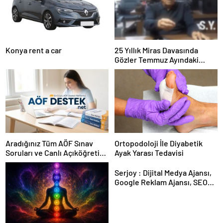
Konya rent a car
25 Yıllık Miras Davasında
Gözler Temmuz Ayındaki
Karar Duruşmasına Çevrildi
Aradığınız Tüm AÖF Sınav
Ortopodoloji İle Diyabetik
Soruları ve Canlı Açıköğretim
Ayak Yarası Tedavisi
Forumu Burada
Serjoy : Dijital Medya Ajansı,
Google Reklam Ajansı, SEO
Ajansı ve Web Tasarım Ajansı