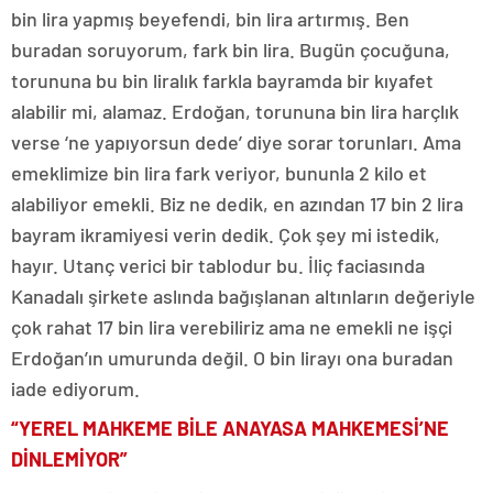
bin lira yapmış beyefendi, bin lira artırmış. Ben
buradan soruyorum, fark bin lira. Bugün çocuğuna,
torununa bu bin liralık farkla bayramda bir kıyafet
alabilir mi, alamaz. Erdoğan, torununa bin lira harçlık
verse ‘ne yapıyorsun dede’ diye sorar torunları. Ama
emeklimize bin lira fark veriyor, bununla 2 kilo et
alabiliyor emekli. Biz ne dedik, en azından 17 bin 2 lira
bayram ikramiyesi verin dedik. Çok şey mi istedik,
hayır. Utanç verici bir tablodur bu. İliç faciasında
Kanadalı şirkete aslında bağışlanan altınların değeriyle
çok rahat 17 bin lira verebiliriz ama ne emekli ne işçi
Erdoğan’ın umurunda değil. O bin lirayı ona buradan
iade ediyorum.
“YEREL MAHKEME BİLE ANAYASA MAHKEMESİ’NE
DİNLEMİYOR”