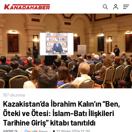
kitabı tanıtıldı
197 okunma
Kazakistan’da İbrahim Kalın’ın “Ben,
Öteki ve Ötesi: İslam-Batı İlişkileri
Tarihine Giriş” kitabı tanıtıldı
22 Nisan 2024 12:00
ABONE OL
News