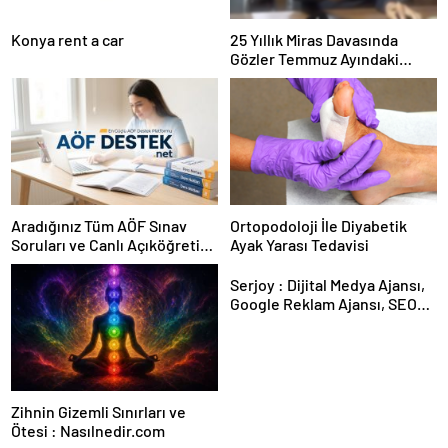
Konya rent a car
25 Yıllık Miras Davasında
Gözler Temmuz Ayındaki
Karar Duruşmasına Çevrildi
Aradığınız Tüm AÖF Sınav
Ortopodoloji İle Diyabetik
Soruları ve Canlı Açıköğretim
Ayak Yarası Tedavisi
Forumu Burada
Serjoy : Dijital Medya Ajansı,
Google Reklam Ajansı, SEO
Ajansı ve Web Tasarım Ajansı
Zihnin Gizemli Sınırları ve
Ötesi : Nasılnedir.com