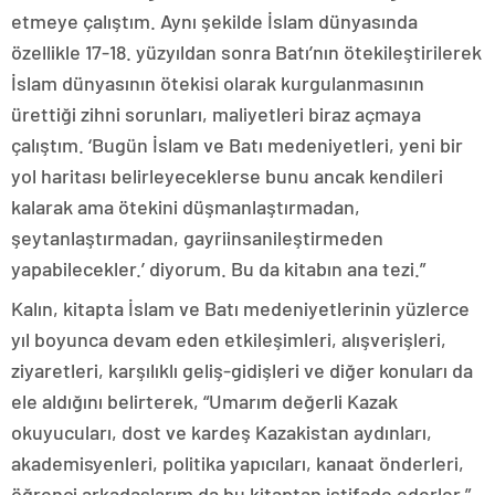
etmeye çalıştım. Aynı şekilde İslam dünyasında
özellikle 17-18. yüzyıldan sonra Batı’nın ötekileştirilerek
İslam dünyasının ötekisi olarak kurgulanmasının
ürettiği zihni sorunları, maliyetleri biraz açmaya
çalıştım. ‘Bugün İslam ve Batı medeniyetleri, yeni bir
yol haritası belirleyeceklerse bunu ancak kendileri
kalarak ama ötekini düşmanlaştırmadan,
şeytanlaştırmadan, gayriinsanileştirmeden
yapabilecekler.’ diyorum. Bu da kitabın ana tezi.”
Kalın, kitapta İslam ve Batı medeniyetlerinin yüzlerce
yıl boyunca devam eden etkileşimleri, alışverişleri,
ziyaretleri, karşılıklı geliş-gidişleri ve diğer konuları da
ele aldığını belirterek, “Umarım değerli Kazak
okuyucuları, dost ve kardeş Kazakistan aydınları,
akademisyenleri, politika yapıcıları, kanaat önderleri,
öğrenci arkadaşlarım da bu kitaptan istifade ederler.”