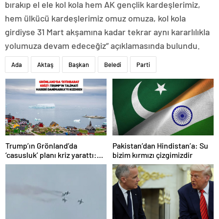
bırakıp el ele kol kola hem AK gençlik kardeşlerimiz,
hem ülkücü kardeşlerimiz omuz omuza, kol kola
girdiyse 31 Mart akşamına kadar tekrar aynı kararlılıkla
yolumuza devam edeceğiz” açıklamasında bulundu.
Ada
Aktaş
Başkan
Beledi
Parti
Trump’ın Grönland’da
Pakistan’dan Hindistan’a: Su
‘casusluk’ planı kriz yarattı:
bizim kırmızı çizgimizdir
Danimarka ABD elçisini
çağırdı!