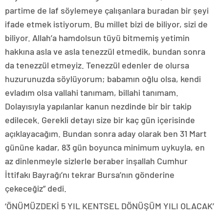
partime de laf söylemeye çalışanlara buradan bir şeyi
ifade etmek istiyorum. Bu millet bizi de biliyor, sizi de
biliyor. Allah’a hamdolsun tüyü bitmemiş yetimin
hakkına asla ve asla tenezzül etmedik, bundan sonra
da tenezzül etmeyiz. Tenezzül edenler de olursa
huzurunuzda söylüyorum; babamın oğlu olsa, kendi
evladım olsa vallahi tanımam, billahi tanımam.
Dolayısıyla yapılanlar kanun nezdinde bir bir takip
edilecek. Gerekli detayı size bir kaç gün içerisinde
açıklayacağım. Bundan sonra aday olarak ben 31 Mart
gününe kadar, 83 gün boyunca minimum uykuyla, en
az dinlenmeyle sizlerle beraber inşallah Cumhur
İttifakı Bayrağı’nı tekrar Bursa’nın gönderine
çekeceğiz” dedi.
‘ÖNÜMÜZDEKİ 5 YIL KENTSEL DÖNÜŞÜM YILI OLACAK’