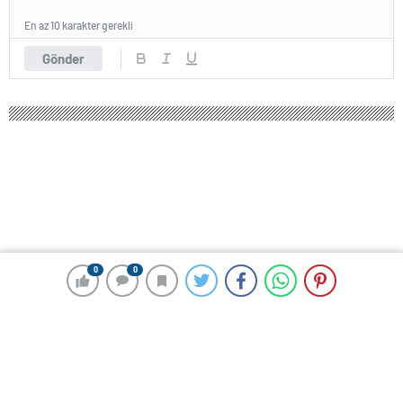
En az 10 karakter gerekli
Gönder
0
0
0
0
232 okunma