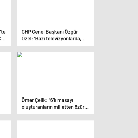
’te
CHP Genel Başkanı Özgür
Çed
Özel: ‘Bazı televizyonlarda,
lan
gazetelerde birkaç kişinin
isyanını, itirazını duyuyorsunuz’
Ömer Çelik: “6’lı masayı
oluşturanların milletten özür
borcu var”