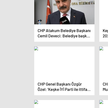
CHP Atakum Belediye Başkanı
Ke
Cemil Deveci: Belediye başkan
20
adaylarının seçimi önceden
to
belirlenmeli
CHP Genel Başkanı Özgür
CH
Özel: ‘Keşke İYİ Parti ile ittifak
Mur
kurabilseydik’
Be
İk
çal