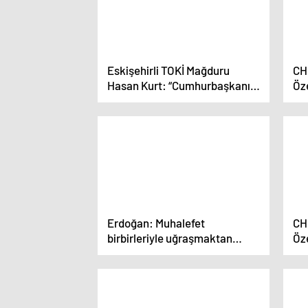
Eskişehirli TOKİ Mağduru
CH
Hasan Kurt: “Cumhurbaşkanım
Öze
‘İnsaf’ Kelimesini Çevre ve
Hır
Şehircilik ile TOKİ Başkanı’na
Ce
Söyleyin”
Erdoğan: Muhalefet
CH
birbirleriyle uğraşmaktan
Öz
başka bir konuyla ilgilenemiyor
Mal