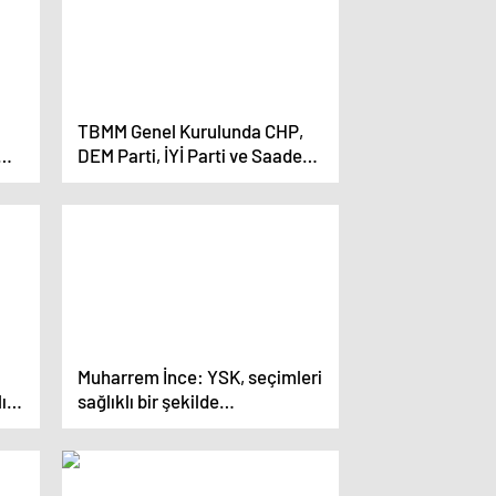
TBMM Genel Kurulunda CHP,
DEM Parti, İYİ Parti ve Saadet
Partisinin grup önerileri kabul
edilmedi
Muharrem İnce: YSK, seçimleri
lım
sağlıklı bir şekilde
ası
yapamayacağını gösterdi