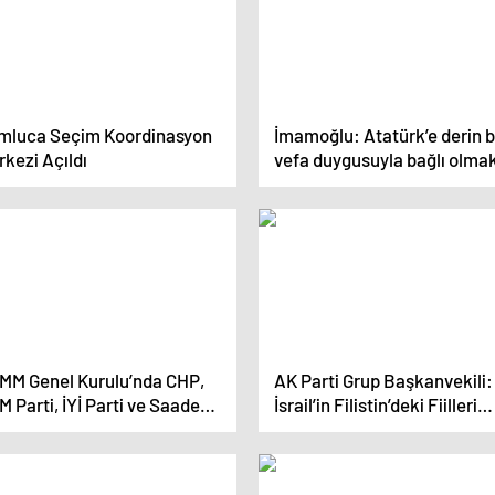
mluca Seçim Koordinasyon
İmamoğlu: Atatürk’e derin b
kezi Açıldı
vefa duygusuyla bağlı olma
benim asla vazgeçmeyece
şiarımdır
MM Genel Kurulu’nda CHP,
AK Parti Grup Başkanvekili:
 Parti, İYİ Parti ve Saadet
İsrail’in Filistin’deki Fiilleri
tisi’nin grup önerileri kabul
Uluslararası Hukuka Aykırıd
ilmedi