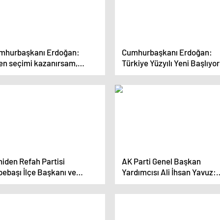
mhurbaşkanı Erdoğan:
Cumhurbaşkanı Erdoğan:
Ben seçimi kazanırsam,
Türkiye Yüzyılı Yeni Başlıyor
zandıktan sonra yine AK
ti’de olacağım’ diyen sirk
mbazlarına asla prim
rmeyiniz”
iden Refah Partisi
AK Parti Genel Başkan
pebaşı İlçe Başkanı ve
Yardımcısı Ali İhsan Yavuz:
ediye Başkan Adayı İstifa
‘Toplam 2 milyon teşkilat
i
mensubu arkadaşlarımız o 
çok aktif bir şekilde çalışac