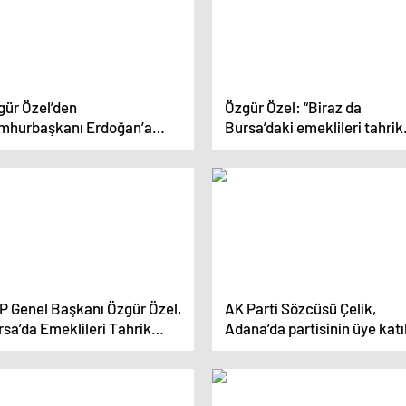
gür Özel’den
Özgür Özel: “Biraz da
mhurbaşkanı Erdoğan’a
Bursa’daki emeklileri tahrik
şkırtma” Yanıtı: “Keşke
edeyim”
kırtabilsem, Emekliler ve
iler Haklarını Aramak İçin
üseler.
P Genel Başkanı Özgür Özel,
AK Parti Sözcüsü Çelik,
sa’da Emeklileri Tahrik
Adana’da partisinin üye katı
mek Suçlamasına Yanıt
töreninde konuştu Açıklam
rdi