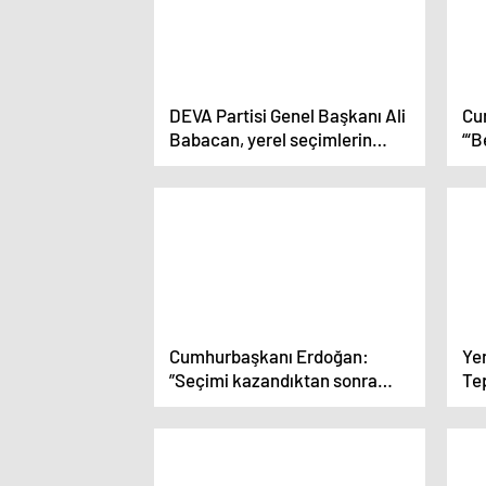
DEVA Partisi Genel Başkanı Ali
Cu
Babacan, yerel seçimlerin
“‘
önemine vurgu yaptı
ka
Par
ca
ve
Cumhurbaşkanı Erdoğan:
Yen
”Seçimi kazandıktan sonra
Te
yine AK Parti’de olacağım”
Bel
diyen sirk cambazlarına asla
Ett
prim vermeyin