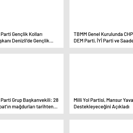
Parti Gençlik Kolları
TBMM Genel Kurulunda CHP
kanı Denizli’de Gençlik
DEM Parti, İYİ Parti ve Saad
luşması Programı’na Katıldı
Partisinin grup önerileri kab
edilmedi
Parti Grup Başkanvekili: 28
Milli Yol Partisi, Mansur Yava
at’ın mağdurları tarihten
Destekleyeceğini Açıkladı
indi