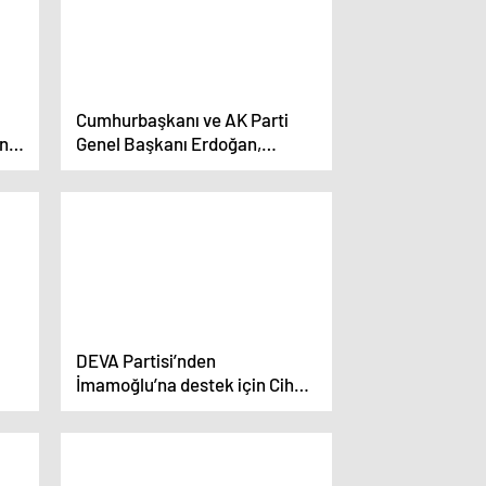
Cumhurbaşkanı ve AK Parti
in
Genel Başkanı Erdoğan,
Manisa mitinginde konuştu: (2)
DEVA Partisi’nden
İmamoğlu’na destek için Cihan
Aslan Özkan istifa etti