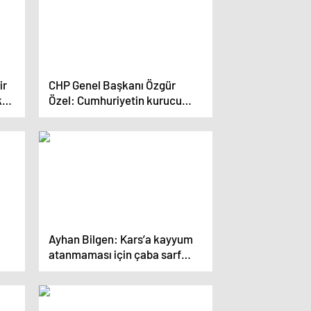
ir
CHP Genel Başkanı Özgür
k
Özel: Cumhuriyetin kurucu
ğim
kadrolarına vefa gösterilmeli
Ayhan Bilgen: Kars’a kayyum
atanmaması için çaba sarf
ır
ettim