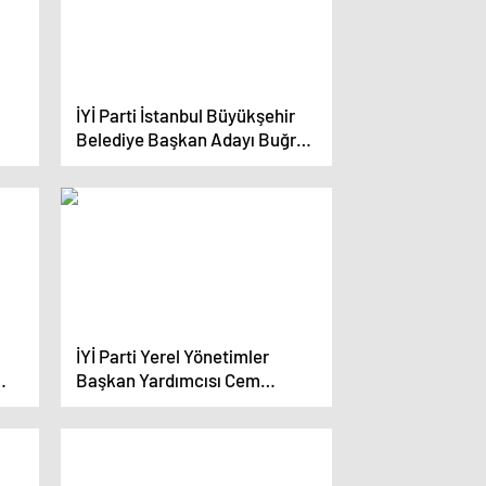
İYİ Parti İstanbul Büyükşehir
Belediye Başkan Adayı Buğra
Kavuncu, parti içindeki
ayrılıklara tepki gösterdi
İYİ Parti Yerel Yönetimler
Başkan Yardımcısı Cem
Karakeçili Partiden İstifa Etti
gün
ak’