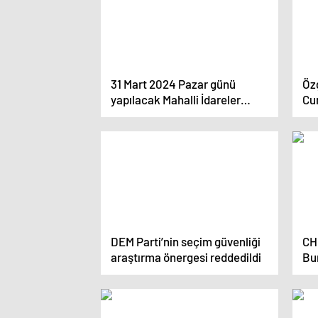
31 Mart 2024 Pazar günü
Öz
yapılacak Mahalli İdareler
Cu
Genel Seçimleri’ne bir aylık
“Kı
süre kaldı
Kış
İşç
Yür
DEM Parti’nin seçim güvenliği
CH
araştırma önergesi reddedildi
Bur
Et
Ve