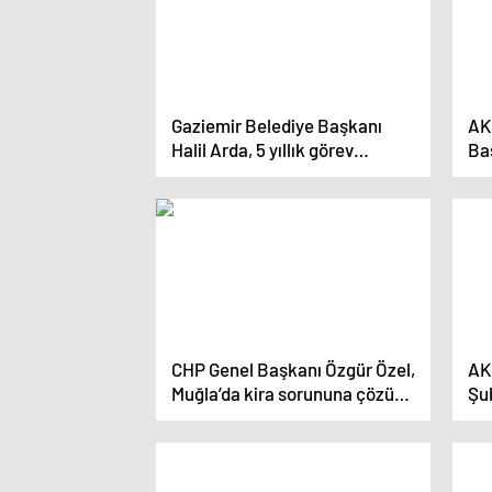
Gaziemir Belediye Başkanı
AK 
Halil Arda, 5 yıllık görev
Baş
süresini değerlendirdi
Bu
CHP Genel Başkanı Özgür Özel,
AK 
Muğla’da kira sorununa çözüm
Şub
önerilerini sunacak
sil