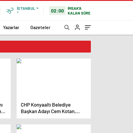
İMSAK'A
İSTANBUL
02:00
KALAN SÜRE
°
Yazarlar
Gazeteler
nı
CHP Konyaaltı Belediye
m
Başkan Adayı Cem Kotan,
Proje Tanıtım Toplantısında
Hedeflerini Açıkladı