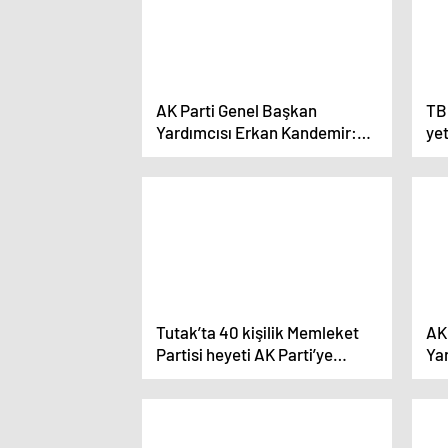
AK Parti Genel Başkan
TB
Yardımcısı Erkan Kandemir:
yet
‘Cumhur İttifakı’nın değer
ka
birlikteliğinin yanında
duracaklar’
Tutak’ta 40 kişilik Memleket
AK
Partisi heyeti AK Parti’ye
Yar
katıldı
te
o g
çal