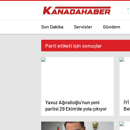
Son Dakika
Servisler
Gündem
Parti etiketi için sonuçlar
Yavuz Ağıralioğlu’nun yeni
İYİ
partisi 29 Ekim’de yola çıkıyor
Be
Kav
bu