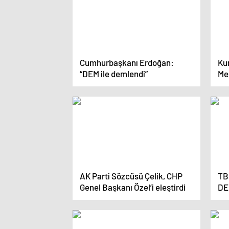
Cumhurbaşkanı Erdoğan:
Ku
“DEM ile demlendi”
Mer
AK Parti Sözcüsü Çelik, CHP
TB
Genel Başkanı Özel’i eleştirdi
DEM
Par
ed