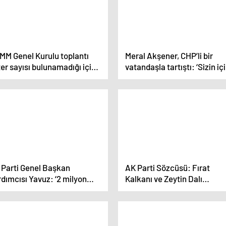
MM Genel Kurulu toplantı
Meral Akşener, CHP’li bir
er sayısı bulunamadığı için
vatandaşla tartıştı: ‘Sizin iç
pandı
mi parti kurduk biz?’
 Parti Genel Başkan
AK Parti Sözcüsü: Fırat
dımcısı Yavuz: ‘2 milyon
Kalkanı ve Zeytin Dalı
şkilat mensubu arkadaşımız
Harekatlarıyla Terörist
ün çok aktif bir şekilde
Devletçikler Önleniyor
ışacak’