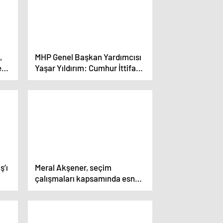
,
MHP Genel Başkan Yardımcısı
et
Yaşar Yıldırım: Cumhur İttifakı
ul
bu ülkenin sigortasıdır
ş’ı
Meral Akşener, seçim
çalışmaları kapsamında esnafı
ziyaret etti