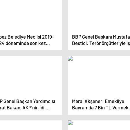
pez Belediye Meclisi 2019-
BBP Genel Başkanı Mustafa
24 döneminde son kez
Destici: Terör örgütleriyle iş
plandı
yapılamaz
P Genel Başkan Yardımcısı
Meral Akşener: Emekliye
at Bakan, AKP’nin İdil
Bayramda 7 Bin TL Vermek
lediye Başkan Adayı
Zorundasınız
balhan Haznedar’ın seçim
ışmalarına tepki gösterdi