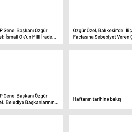
P Genel Başkanı Özgür
Özgür Özel, Balıkesir’de: İliç
l: İsmail Ok’un Milli İrade
Faciasına Sebebiyet Veren 
sızlığına Karşı Balıkesir Bir
Raporunun Altında İmzası O
vap Verecek
Dönemin Bakanı Murat
Kurum’dur.
P Genel Başkanı Özgür
Haftanın tarihine bakış
el: Belediye Başkanlarının
 Varlıkları Asılacak