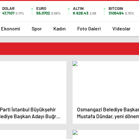
DOLAR
EURO
ALTIN
BITCOIN
47,7107
55,0702
6.626,43
3105494
0.17%
0.09%
2,06
0,70%
Ekonomi
Spor
Kadın
Foto Galeri
Videolar
 Parti İstanbul Büyükşehir
Osmangazi Belediye Başka
lediye Başkan Adayı Buğra
Mustafa Dündar, yeni döne
uncu, CHP’ye eleştirilerde
vizyonunu ve projelerini
lundu
açıkladı