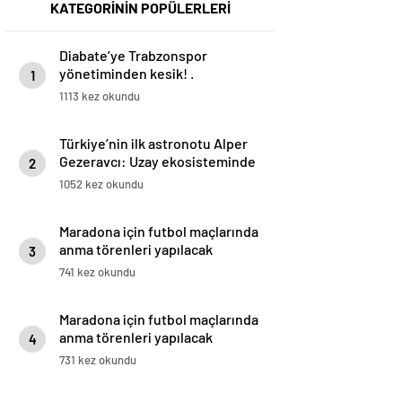
KATEGORİNİN POPÜLERLERİ
Diabate’ye Trabzonspor
yönetiminden kesik! .
1
1113 kez okundu
Türkiye’nin ilk astronotu Alper
Gezeravcı: Uzay ekosisteminde
2
hızlı ilerliyoruz
1052 kez okundu
Maradona için futbol maçlarında
anma törenleri yapılacak
3
741 kez okundu
Maradona için futbol maçlarında
anma törenleri yapılacak
4
731 kez okundu