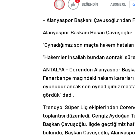
0
BEĞENDİM
ABONE OL
– Alanyaspor Başkanı Çavuşoğlu’ndan F
Alanyaspor Başkanı Hasan Çavuşoğlu:
“Oynadığımız son maçta hakem hataları 
“Hakemler inşallah bundan sonraki süreç
ANTALYA – Corendon Alanyaspor Başkan
Fenerbahçe maçındaki hakem kararları il
oyunudur ancak son oynadığımız maçta 
gördük” dedi.
Trendyol Süper Lig ekiplerinden Core
toplantısı düzenledi. Cengiz Aydoğan Te
Başkan Çavuşoğlu, ligde geçtiğimiz ha
bulundu. Başkan Çavuşoğlu, Alanyaspo