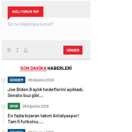
HIZLI YORUM YAP
GÖNDER
SON DAKİKA
HABERLERİ
GÜNDEM
08 Ağustos 2026
Joe Biden 6 aylık hedeflerini açıkladı.
Senato buz gibi…
SPOR
08 Ağustos 2026
En fazla kızaran takım Antalyaspor!
Tam 5 futbolcu….