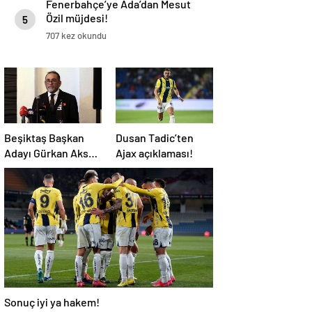
Fenerbahçe’ye Ada’dan Mesut
Özil müjdesi!
5
707 kez okundu
Beşiktaş Başkan
Dusan Tadic’ten
Adayı Gürkan Aksoy
Ajax açıklaması!
yönetim kurulu
listesini tanıttı
Sonuç iyi ya hakem!