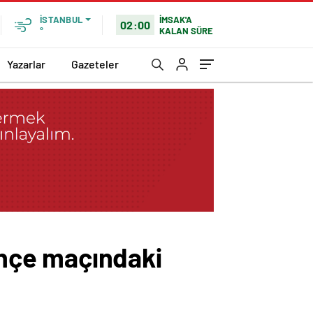
İMSAK'A
İSTANBUL
02:00
KALAN SÜRE
°
Yazarlar
Gazeteler
hçe maçındaki