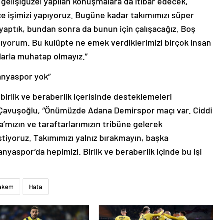
elişigüzel yapılan konuşmalara da itibar edecek,
ce işimizi yapıyoruz. Bugüne kadar takımımızı süper
 yaptık, bundan sonra da bunun için çalışacağız. Boş
mıyorum. Bu kulüpte ne emek verdiklerimizi birçok insan
nlarla muhatap olmayız.”
lanyaspor yok”
birlik ve beraberlik içerisinde desteklemeleri
Çavuşoğlu, “Önümüzde Adana Demirspor maçı var. Ciddi
a’mızın ve taraftarlarımızın tribüne gelerek
iyoruz. Takımımızı yalnız bırakmayın, başka
yaspor’da hepimizi. Birlik ve beraberlik içinde bu işi
akem
Hata