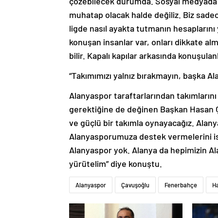
çözebilecek durumda. Sosyal medyada g
muhatap olacak halde değiliz. Biz sade
ligde nasıl ayakta tutmanın hesaplarını
konuşan insanlar var, onları dikkate al
bilir. Kapalı kapılar arkasında konuşula
“Takımımızı yalnız bırakmayın, başka A
Alanyaspor taraftarlarından takımlarını 
gerektiğine de değinen Başkan Hasan 
ve güçlü bir takımla oynayacağız. Alany
Alanyasporumuza destek vermelerini ist
Alanyaspor yok. Alanya da hepimizin Alan
yürütelim” diye konuştu.
Alanyaspor
Çavuşoğlu
Fenerbahçe
H