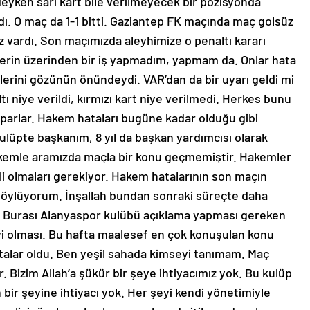
yken sarı kart bile verilmeyecek bir pozisyonda
dı. O maç da 1-1 bitti. Gaziantep FK maçında maç golsüz
 vardı. Son maçımızda aleyhimize o penaltı kararı
lerin üzerinden bir iş yapmadım, yapmam da. Onlar hata
rini gözünün önündeydi. VAR’dan da bir uyarı geldi mi
 niye verildi, kırmızı kart niye verilmedi. Herkes bunu
aparlar. Hakem hataları bugüne kadar olduğu gibi
kulüpte başkanım, 8 yıl da başkan yardımcısı olarak
hakemle aramızda maçla bir konu geçmemiştir. Hakemler
li olmaları gerekiyor. Hakem hatalarının son maçın
 söylüyorum. İnşallah bundan sonraki süreçte daha
var. Burası Alanyaspor kulübü açıklama yapması gereken
yi olması. Bu hafta maalesef en çok konuşulan konu
alar oldu. Ben yeşil sahada kimseyi tanımam. Maç
or. Bizim Allah’a şükür bir şeye ihtiyacımız yok. Bu kulüp
 bir şeyine ihtiyacı yok. Her şeyi kendi yönetimiyle