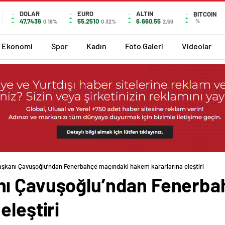
DOLAR
EURO
ALTIN
BITCOIN
47,7436
55,2510
6.660,55
%
0.18%
0.32%
2,59
Ekonomi
Spor
Kadın
Foto Galeri
Videolar
şkanı Çavuşoğlu’ndan Fenerbahçe maçındaki hakem kararlarına eleştiri
nı Çavuşoğlu’ndan Fenerba
eleştiri