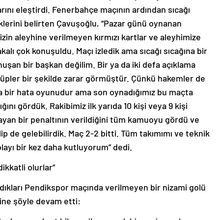
rını eleştirdi. Fenerbahçe maçının ardından sıcağı
klerini belirten Çavuşoğlu, “Pazar günü oynanan
zin aleyhine verilmeyen kırmızı kartlar ve aleyhimize
akalı çok konuşuldu. Maçı izledik ama sıcağı sıcağına bir
şan bir başkan değilim. Bir ya da iki defa açıklama
üpler bir şekilde zarar görmüştür. Çünkü hakemler de
a bir hata oyunudur ama son oynadığımız bu maçta
ını gördük. Rakibimiz ilk yarıda 10 kişi veya 9 kişi
lmayan bir penaltının verildiğini tüm kamuoyu gördü ve
lip de gelebilirdik. Maç 2-2 bitti. Tüm takımımı ve teknik
ayı bir kez daha kutluyorum” dedi.
kkatli olurlar”
ıkları Pendikspor maçında verilmeyen bir nizami golü
ine şöyle devam etti: