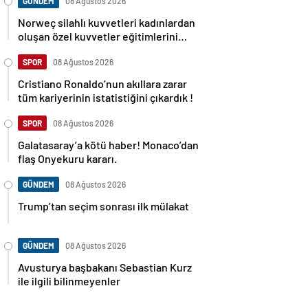
GÜNDEM
08 Ağustos 2026
Norweç silahlı kuvvetleri kadınlardan
oluşan özel kuvvetler eğitimlerini
başlattı.
SPOR
08 Ağustos 2026
Cristiano Ronaldo’nun akıllara zarar
tüm kariyerinin istatistiğini çıkardık !
SPOR
08 Ağustos 2026
Galatasaray’a kötü haber! Monaco’dan
flaş Onyekuru kararı.
GÜNDEM
08 Ağustos 2026
Trump’tan seçim sonrası ilk mülakat
GÜNDEM
08 Ağustos 2026
Avusturya başbakanı Sebastian Kurz
ile ilgili bilinmeyenler