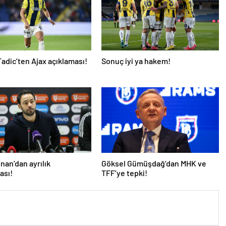
adic’ten Ajax açıklaması!
Sonuç iyi ya hakem!
İnan’dan ayrılık
Göksel Gümüşdağ’dan MHK ve
ası!
TFF’ye tepki!