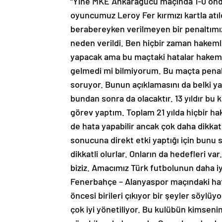
“Yine MKE Ankaragücü maçında 1-0 önde
oyuncumuz Leroy Fer kırmızı kartla atıl
berabereyken verilmeyen bir penaltımız
neden verildi. Ben hiçbir zaman hakem
yapacak ama bu maçtaki hatalar hakemle
gelmedi mi bilmiyorum. Bu maçta penaltı
soruyor. Bunun açıklamasını da belki y
bundan sonra da olacaktır. 13 yıldır bu 
görev yaptım. Toplam 21 yılda hiçbir 
de hata yapabilir ancak çok daha dikkat
sonucuna direkt etki yaptığı için bunu
dikkatli olurlar. Onların da hedefleri 
biziz. Amacımız Türk futbolunun daha i
Fenerbahçe – Alanyaspor maçındaki hat
öncesi birileri çıkıyor bir şeyler söylüy
çok iyi yönetiliyor. Bu kulübün kimsenin