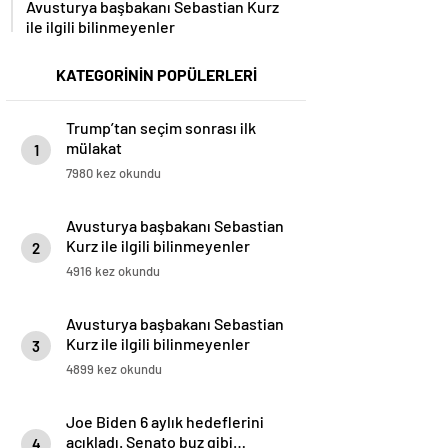
Avusturya başbakanı Sebastian Kurz
ile ilgili bilinmeyenler
KATEGORİNİN POPÜLERLERİ
Trump’tan seçim sonrası ilk
mülakat
1
7980 kez okundu
Avusturya başbakanı Sebastian
Kurz ile ilgili bilinmeyenler
2
4916 kez okundu
Avusturya başbakanı Sebastian
Kurz ile ilgili bilinmeyenler
3
4899 kez okundu
Joe Biden 6 aylık hedeflerini
açıkladı. Senato buz gibi…
4