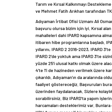
Tarım ve Kırsal Kalkınmayı Destekleme
ve Mehmet Fatih Arıkhan tarafından TKDK
Adıyaman İrtibat Ofisi Uzmanı Ali Osman
başvuru olursa bizim için iyi. Kırsal ala
mahalleleri dahi IPARD kapsamına almak
itibaren hibe programlarına başladı. I
yıllarını, IPARD 2 2016-2023, IPARD 3’te
IPARD 2’de yoktuk ama IPARD 3’te sizinle
yüzde 25’i ulusal katkı olmak üzere alac
4’te 1’i de hazineden verilmek üzere kar
çıkarıldı. Adıyaman’ın da aralarında oldu
faaliyet göstereceğiz. Başvuruları bura
üzerinden faydalanacak. Sizlere kolaylı
sorabilirsiniz. Biz IPARD’ta yapım işler
harcamaları desteklerimiz var. Bunlara