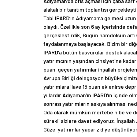
Adıyaman’da ofis açması için çaba sarf e
alakalı bir tanıtım toplantısı gerçekleşt
Tabi IPARD’ın Adıyaman’a gelmesi uzun
olaydı. Özellikle son 6 ay içerisinde d
gerçekleştirdik. Bugün hamdolsun artı
faydalanmaya başlayacak. Bizim bir di
IPARD’a bütün başvurular destek alacak
yatırımcının yaşından cinsiyetine kada
puanı geçen yatırımlar inşallah projel
Avrupa Birliği delegasyon büyükelçimi
yatırımlara ilave 15 puan eklenirse dep
yıllardır Adıyaman’ın IPARD’ın içinde 
sonrası yatırımların askıya alınması ne
Oda olarak mümkün mertebe hibe ve des
sürekli sizlere davet ediyoruz. İnşalla
Güzel yatırımlar yaparız diye düşünüyo