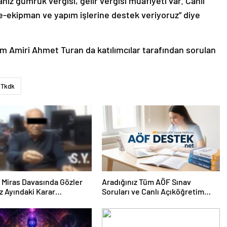
ız gümrük vergisi, gelir vergisi muafiyeti var. Canlı
e-ekipman ve yapım işlerine destek veriyoruz” diye
im Amiri Ahmet Turan da katılımcılar tarafından sorulan
Tkdk
ık Miras Davasında Gözler
Aradığınız Tüm AÖF Sınav
 Ayındaki Karar
Soruları ve Canlı Açıköğretim
sına Çevrildi
Forumu Burada