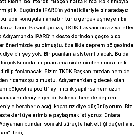
ttiklerini belirterek, “Geçen hafta Kırsal Kalkınmayla
irmiştik. Bugünde IPARD’ın yöneticileriyle bir aradayız.
 süredir konuşulan ama bir türlü gerçekleşmeyen bir
efalarca Tarım Bakanlığımıza, TKDK başkanımıza ziyaretler
k Adıyaman’da IPARD’ın desteklerinden geçte olsa
ğer önerimizde şu olmuştu, özellikle deprem bölgesinde
 diye bir şey yok. Bir puanlama sistemi olacak. Bu da
r birçok konuda bir puanlama sisteminden sonra belli
endirilip fonlanacak. Bizim TKDK Başkanımızdan hem de
zden ricamız şu olmuştu. Adıyaman’dan gidecek olan
rem bölgesine pozitif ayrımcılık yapılırsa hem uzun
olmaması nedeniyle geride kalması hem de deprem
deniyle beraber o açığı kapatırız diye düşünüyorum. Biz
tekleri üyelerimizle paylaşmak istiyoruz. Onlara
h Adıyaman bundan sonraki süreçte hak ettiği değeri alır.
rum” dedi.