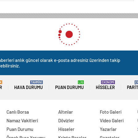
berleri anlık güncel olarak e-posta adresiniz üzerinden takip
ebilirsiniz.
K
TAHMİNİ
LİG
EKONOMİ
E
R
HAVA DURUMU
PUAN DURUMU
HISSELER
PARI
Canlı Borsa
Altınlar
Foto Galeri
Namaz Vakitleri
Dövizler
Video Galeri
Puan Durumu
Hisseler
Yazarlar
Örnek Burç Yorumu
Kripto Paralar
Gazeteler