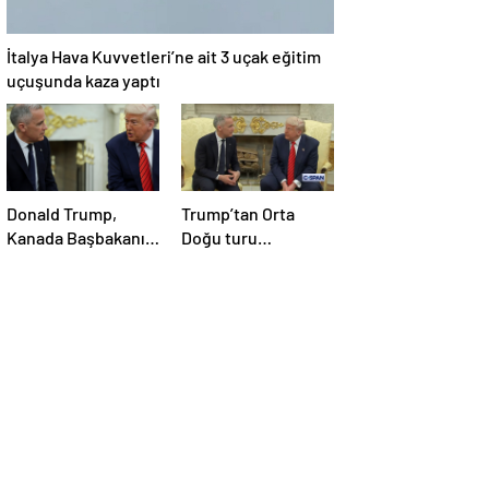
İtalya Hava Kuvvetleri’ne ait 3 uçak eğitim
uçuşunda kaza yaptı
Donald Trump,
Trump’tan Orta
Kanada Başbakanı
Doğu turu
Carney’i Beyaz’da
değerlendirmesi:
ağırladı
Büyük bir duyuru
yapacağız