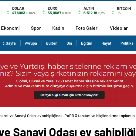
DOLAR
EURO
ALTIN
BITCOIN
47,6003
55,0687
6.512,19
%
0.06%
0.09%
0,25
Ekonomi
Spor
Kadın
Foto Galeri
Videolar
3.Sayfa
Avrupa
Bülten
Din
Eğitim
Hayat
Politika
aret ve Sanayi Odası ev sahipliğinde IPARD 3 tanıtım ve bilgilendirme toplantısı
ve Sanayi Odası ev sahipliğ