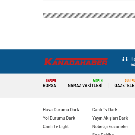
Ha
ed
CANLI
ANLIK
GÜNLÜ
BORSA
NAMAZ VAKITLERI
GAZETELE
Hava Durumu Dark
Canlı Tv Dark
Yol Durumu Dark
Yayın Akışları Dark
Canlı Tv Light
Nöbetçi Eczaneler
Son Dakika