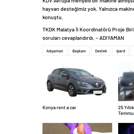
KDV Avrupa menşeili bir makine almışsan
hayvan desteğimiz yok. Yalnızca makin
konuştu.
TKDK Malatya İl Koordinatörü Proje Bir
soruları cevaplandırdı. – ADIYAMAN
Adıyaman
Başkanı
Destek
Ipard
Konya rent a car
25 Yıll
Temmuz
Duruşma