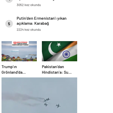
3052 kez okundu
Putin’den Ermenistan’ı yıkan
açıklama: Karabağ
5
Azerbaycan’ın ayrılmaz bir
2224 kez okundu
parçasıdır!
Trump’ın
Pakistan’dan
Grönland’da
Hindistan’a: Su
‘casusluk’ planı kriz
bizim kırmızı
yarattı: Danimarka
çizgimizdir
ABD elçisini çağırdı!