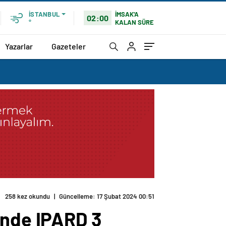
İMSAK'A
İSTANBUL
02:00
KALAN SÜRE
°
Yazarlar
Gazeteler
258 kez okundu
|
Güncelleme: 17 Şubat 2024 00:51
inde IPARD 3