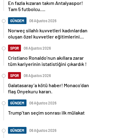
En fazla kızaran takım Antalyaspor!
Tam 5 futbolcu….
GÜNDEM
06 Ağustos 2026
Norweç silahlı kuvvetleri kadınlardan
oluşan özel kuvvetler eğitimlerini
başlattı.
SPOR
06 Ağustos 2026
Cristiano Ronaldo’nun akıllara zarar
tüm kariyerinin istatistiğini çıkardık !
SPOR
06 Ağustos 2026
Galatasaray’a kötü haber! Monaco’dan
flaş Onyekuru kararı.
GÜNDEM
06 Ağustos 2026
Trump’tan seçim sonrası ilk mülakat
GÜNDEM
06 Ağustos 2026