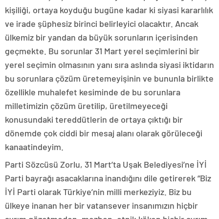
kişiliği, ortaya koyduğu bugüne kadar ki siyasi kararlılık
ve irade şüphesiz birinci belirleyici olacaktır. Ancak
ülkemiz bir yandan da büyük sorunların içerisinden
geçmekte. Bu sorunlar 31 Mart yerel seçimlerini bir
yerel seçimin olmasının yanı sıra aslında siyasi iktidarın
bu sorunlara çözüm üretemeyişinin ve bununla birlikte
özellikle muhalefet kesiminde de bu sorunlara
milletimizin çözüm üretilip, üretilmeyeceği
konusundaki tereddütlerin de ortaya çıktığı bir
dönemde çok ciddi bir mesaj alanı olarak görüleceği
kanaatindeyim.
Parti Sözcüsü Zorlu, 31 Mart’ta Uşak Belediyesi’ne İYİ
Parti bayrağı asacaklarına inandığını dile getirerek “Biz
İYİ Parti olarak Türkiye’nin milli merkeziyiz. Biz bu
ülkeye inanan her bir vatansever insanımızın hiçbir
ayrım gözetmeden, mezhep, etnik köken hiçbir ayrım