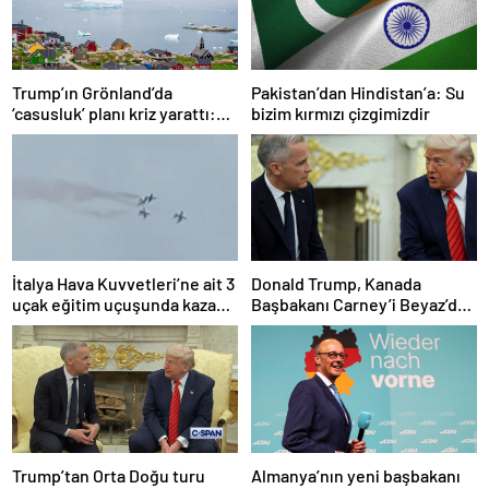
Trump’ın Grönland’da
Pakistan’dan Hindistan’a: Su
‘casusluk’ planı kriz yarattı:
bizim kırmızı çizgimizdir
Danimarka ABD elçisini
çağırdı!
İtalya Hava Kuvvetleri’ne ait 3
Donald Trump, Kanada
uçak eğitim uçuşunda kaza
Başbakanı Carney’i Beyaz’da
yaptı
ağırladı
Trump’tan Orta Doğu turu
Almanya’nın yeni başbakanı