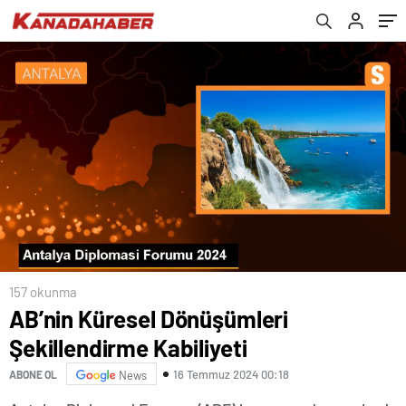
verdi
157 okunma
AB’nin Küresel Dönüşümleri
Şekillendirme Kabiliyeti
16 Temmuz 2024 00:18
ABONE OL
News