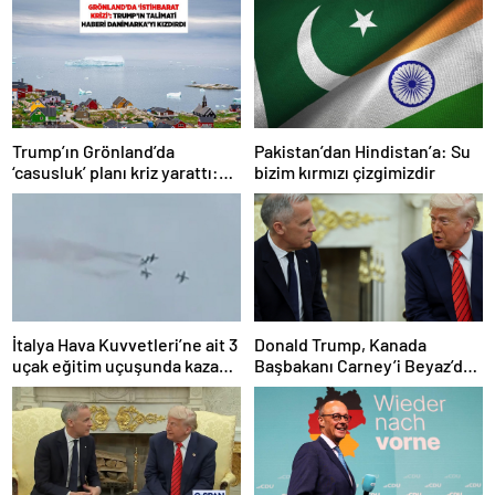
Trump’ın Grönland’da
Pakistan’dan Hindistan’a: Su
‘casusluk’ planı kriz yarattı:
bizim kırmızı çizgimizdir
Danimarka ABD elçisini
çağırdı!
İtalya Hava Kuvvetleri’ne ait 3
Donald Trump, Kanada
uçak eğitim uçuşunda kaza
Başbakanı Carney’i Beyaz’da
yaptı
ağırladı