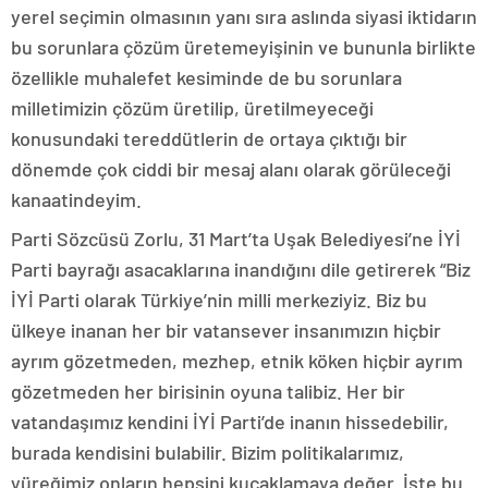
yerel seçimin olmasının yanı sıra aslında siyasi iktidarın
bu sorunlara çözüm üretemeyişinin ve bununla birlikte
özellikle muhalefet kesiminde de bu sorunlara
milletimizin çözüm üretilip, üretilmeyeceği
konusundaki tereddütlerin de ortaya çıktığı bir
dönemde çok ciddi bir mesaj alanı olarak görüleceği
kanaatindeyim.
Parti Sözcüsü Zorlu, 31 Mart’ta Uşak Belediyesi’ne İYİ
Parti bayrağı asacaklarına inandığını dile getirerek “Biz
İYİ Parti olarak Türkiye’nin milli merkeziyiz. Biz bu
ülkeye inanan her bir vatansever insanımızın hiçbir
ayrım gözetmeden, mezhep, etnik köken hiçbir ayrım
gözetmeden her birisinin oyuna talibiz. Her bir
vatandaşımız kendini İYİ Parti’de inanın hissedebilir,
burada kendisini bulabilir. Bizim politikalarımız,
yüreğimiz onların hepsini kucaklamaya değer. İşte bu