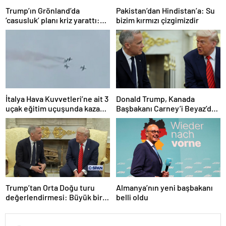
Trump’ın Grönland’da
Pakistan’dan Hindistan’a: Su
‘casusluk’ planı kriz yarattı:
bizim kırmızı çizgimizdir
Danimarka ABD elçisini
çağırdı!
İtalya Hava Kuvvetleri’ne ait 3
Donald Trump, Kanada
uçak eğitim uçuşunda kaza
Başbakanı Carney’i Beyaz’da
yaptı
ağırladı
Trump’tan Orta Doğu turu
Almanya’nın yeni başbakanı
değerlendirmesi: Büyük bir
belli oldu
duyuru yapacağız