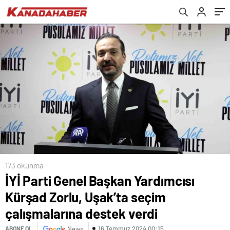
verdi
173 okunma
İYİ Parti Genel Başkan Yardımcısı
Kürşad Zorlu, Uşak’ta seçim
çalışmalarına destek verdi
16 Temmuz 2024 00:15
ABONE OL
News