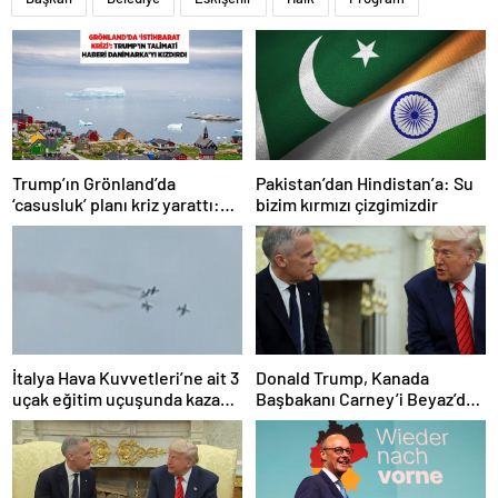
Trump’ın Grönland’da
Pakistan’dan Hindistan’a: Su
‘casusluk’ planı kriz yarattı:
bizim kırmızı çizgimizdir
Danimarka ABD elçisini
çağırdı!
İtalya Hava Kuvvetleri’ne ait 3
Donald Trump, Kanada
uçak eğitim uçuşunda kaza
Başbakanı Carney’i Beyaz’da
yaptı
ağırladı