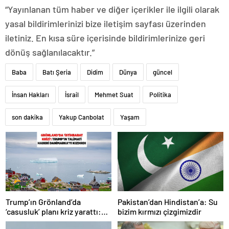
“Yayınlanan tüm haber ve diğer içerikler ile ilgili olarak
yasal bildirimlerinizi bize iletişim sayfası üzerinden
iletiniz. En kısa süre içerisinde bildirimlerinize geri
dönüş sağlanılacaktır.”
Baba
Batı Şeria
Didim
Dünya
güncel
İnsan Hakları
İsrail
Mehmet Suat
Politika
son dakika
Yakup Canbolat
Yaşam
Trump’ın Grönland’da
Pakistan’dan Hindistan’a: Su
‘casusluk’ planı kriz yarattı:
bizim kırmızı çizgimizdir
Danimarka ABD elçisini