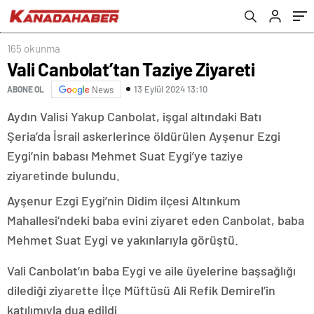
165 okunma
Vali Canbolat’tan Taziye Ziyareti
13 Eylül 2024 13:10
ABONE OL
News
Aydın Valisi Yakup Canbolat, işgal altındaki Batı
Şeria’da İsrail askerlerince öldürülen Ayşenur Ezgi
Eygi’nin babası Mehmet Suat Eygi’ye taziye
ziyaretinde bulundu.
Ayşenur Ezgi Eygi’nin Didim ilçesi Altınkum
Mahallesi’ndeki baba evini ziyaret eden Canbolat, baba
Mehmet Suat Eygi ve yakınlarıyla görüştü.
Vali Canbolat’ın baba Eygi ve aile üyelerine başsağlığı
dilediği ziyarette İlçe Müftüsü Ali Refik Demirel’in
katılımıyla dua edildi.