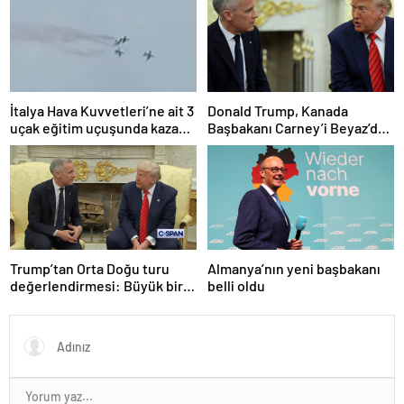
çağırdı!
İtalya Hava Kuvvetleri’ne ait 3
Donald Trump, Kanada
uçak eğitim uçuşunda kaza
Başbakanı Carney’i Beyaz’da
yaptı
ağırladı
Trump’tan Orta Doğu turu
Almanya’nın yeni başbakanı
değerlendirmesi: Büyük bir
belli oldu
duyuru yapacağız