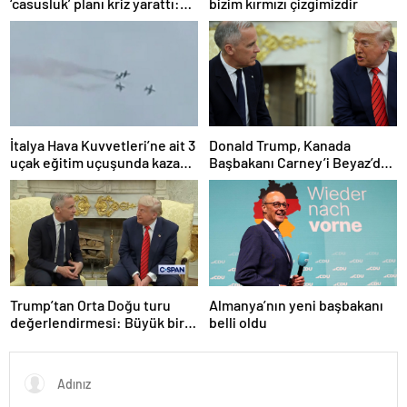
‘casusluk’ planı kriz yarattı:
bizim kırmızı çizgimizdir
Danimarka ABD elçisini
çağırdı!
İtalya Hava Kuvvetleri’ne ait 3
Donald Trump, Kanada
uçak eğitim uçuşunda kaza
Başbakanı Carney’i Beyaz’da
yaptı
ağırladı
Trump’tan Orta Doğu turu
Almanya’nın yeni başbakanı
değerlendirmesi: Büyük bir
belli oldu
duyuru yapacağız