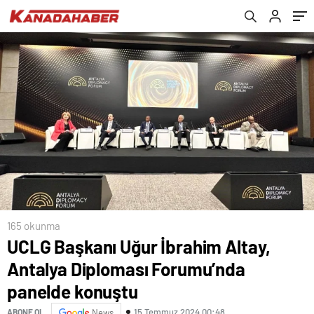
165 okunma
UCLG Başkanı Uğur İbrahim Altay,
Antalya Diploması Forumu’nda
panelde konuştu
15 Temmuz 2024 00:48
ABONE OL
News