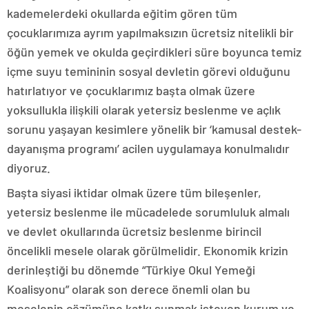
kademelerdeki okullarda eğitim gören tüm
çocuklarımıza ayrım yapılmaksızın ücretsiz nitelikli bir
öğün yemek ve okulda geçirdikleri süre boyunca temiz
içme suyu temininin sosyal devletin görevi olduğunu
hatırlatıyor ve çocuklarımız başta olmak üzere
yoksullukla ilişkili olarak yetersiz beslenme ve açlık
sorunu yaşayan kesimlere yönelik bir ‘kamusal destek-
dayanışma programı’ acilen uygulamaya konulmalıdır
diyoruz.
Başta siyasi iktidar olmak üzere tüm bileşenler,
yetersiz beslenme ile mücadelede sorumluluk almalı
ve devlet okullarında ücretsiz beslenme birincil
öncelikli mesele olarak görülmelidir. Ekonomik krizin
derinleştiği bu dönemde “Türkiye Okul Yemeği
Koalisyonu” olarak son derece önemli olan bu
meselenin çözümüne katkı sunmak isteyen kurum ve