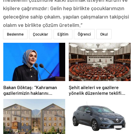
kişilere çağrımızdır: Gelin hep birlikte çocuklarımızın
geleceğine sahip çıkalım, yapılan çalışmaların takipçisi
olalım ve birlikte çözüm üretelim.”
Beslenme
Çocuklar
Eğitim
Öğrenci
Okul
Bakan Göktaş: “Kahraman
Şehit aileleri ve gazilere
gazilerimizin haklarını
yönelik düzenleme teklifi
güçlendiren yeni bir dönemin
Meclis’te kabul edildi
kapılarını aralıyoruz”