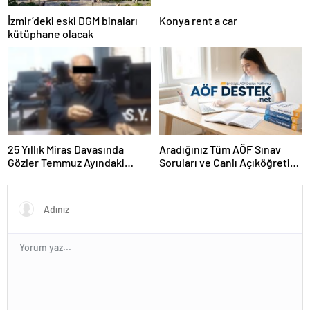
İzmir’deki eski DGM binaları
Konya rent a car
kütüphane olacak
25 Yıllık Miras Davasında
Aradığınız Tüm AÖF Sınav
Gözler Temmuz Ayındaki
Soruları ve Canlı Açıköğretim
Karar Duruşmasına Çevrildi
Forumu Burada