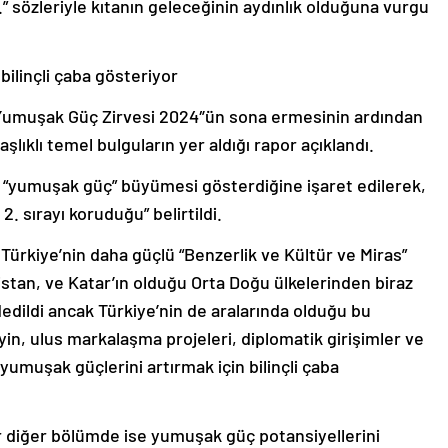
ilinçli çaba gösteriyor
 Yumuşak Güç Zirvesi 2024″ün sona ermesinin ardından
ıklı temel bulguların yer aldığı rapor açıklandı.
lı “yumuşak güç” büyümesi gösterdiğine işaret edilerek,
2. sırayı koruduğu” belirtildi.
 Türkiye’nin daha güçlü “Benzerlik ve Kültür ve Miras”
stan, ve Katar’ın olduğu Orta Doğu ülkelerinden biraz
dedildi ancak Türkiye’nin de aralarında olduğu bu
in, ulus markalaşma projeleri, diplomatik girişimler ve
 yumuşak güçlerini artırmak için bilinçli çaba
ir diğer bölümde ise yumuşak güç potansiyellerini
Güney Afrika ve Brezilya’nın, Türkiye örneğinde olduğu