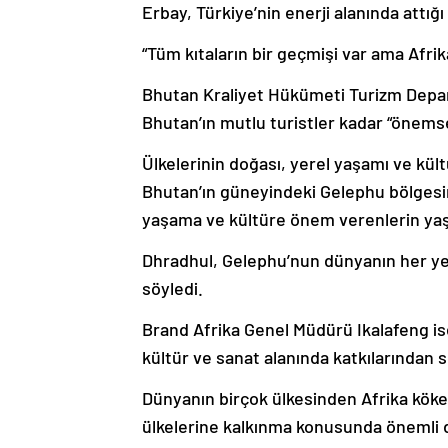
“Tüm kıtaların bir geçmişi var ama Afrik
Bhutan Kraliyet Hükümeti Turizm Dep
Bhutan’ın mutlu turistler kadar “önems
Ülkelerinin doğası, yerel yaşamı ve kü
Bhutan’ın güneyindeki Gelephu bölgesin
yaşama ve kültüre önem verenlerin yaşa
Dhradhul, Gelephu’nun dünyanın her yer
söyledi.
Brand Afrika Genel Müdürü Ikalafeng is
kültür ve sanat alanında katkılarından s
Dünyanın birçok ülkesinden Afrika köken
ülkelerine kalkınma konusunda önemli de
geçmişi var ama Afrika’nın geleceği var