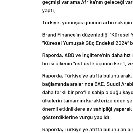
yaptı.
Türkiye, yumuşak gücünü artırmak için b
Brand Finance’ın düzenlediği “Küresel
“Küresel Yumuşak Güç Endeksi 2024” başl
Raporda, ABD ve İngiltere’nin daha hız
bu iki ülkenin “üst üste üçüncü kez 1. ve 
Raporda, Türkiye’ye atıfta bulunularak,
bağlamında aralarında BAE, Suudi Arabi
daha farklı bir profile sahip olduğu kay
ülkelerin tamamını karakterize eden şey
önemli etkinliklere ev sahipliği yaparak
gösterdiklerine vurgu yapıldı.
Raporda, Türkiye’ye atıfta bulunulan b
gerçekleştirmekte zorlanan Hindistan, 