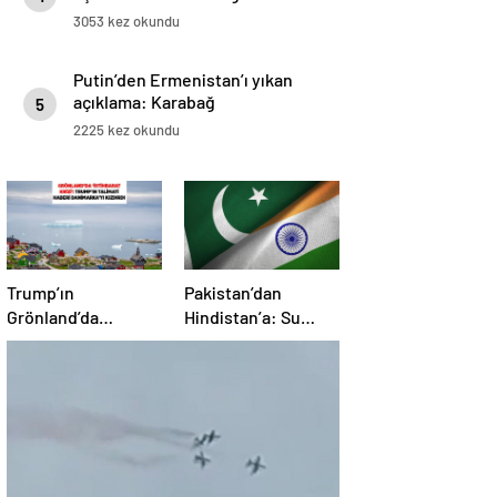
3053 kez okundu
Putin’den Ermenistan’ı yıkan
açıklama: Karabağ
5
Azerbaycan’ın ayrılmaz bir
2225 kez okundu
parçasıdır!
Trump’ın
Pakistan’dan
Grönland’da
Hindistan’a: Su
‘casusluk’ planı kriz
bizim kırmızı
yarattı: Danimarka
çizgimizdir
ABD elçisini çağırdı!