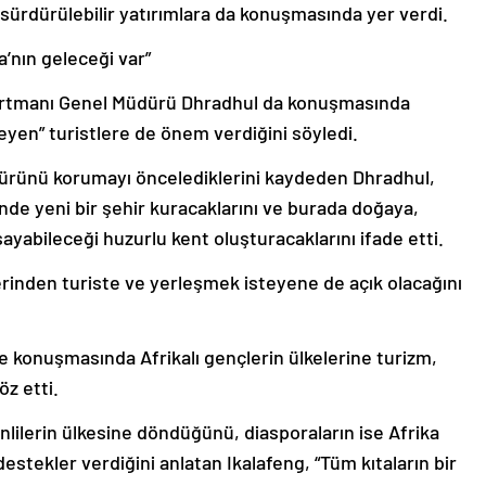
a’nın geleceği var”
artmanı Genel Müdürü Dhradhul da konuşmasında
eyen” turistlere de önem verdiğini söyledi.
ltürünü korumayı öncelediklerini kaydeden Dhradhul,
de yeni bir şehir kuracaklarını ve burada doğaya,
yabileceği huzurlu kent oluşturacaklarını ifade etti.
inden turiste ve yerleşmek isteyene de açık olacağını
e konuşmasında Afrikalı gençlerin ülkelerine turizm,
öz etti.
lilerin ülkesine döndüğünü, diasporaların ise Afrika
stekler verdiğini anlatan Ikalafeng, “Tüm kıtaların bir
.” sözleriyle kıtanın geleceğinin aydınlık olduğuna vurgu