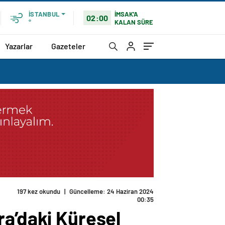
İMSAK'A
İSTANBUL
02:00
KALAN SÜRE
°
Yazarlar
Gazeteler
tu
ra’daki Küresel