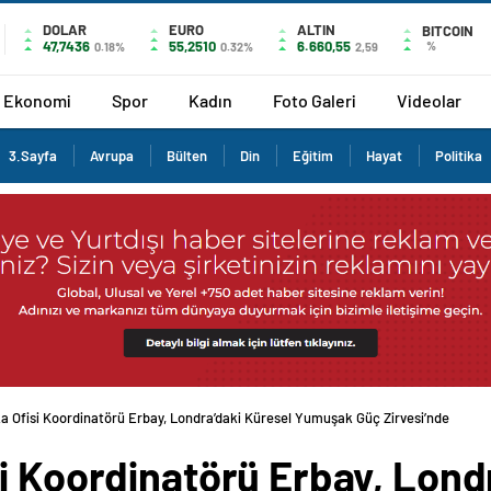
DOLAR
EURO
ALTIN
BITCOIN
47,7436
55,2510
6.660,55
%
0.18%
0.32%
2,59
Ekonomi
Spor
Kadın
Foto Galeri
Videolar
3.Sayfa
Avrupa
Bülten
Din
Eğitim
Hayat
Politika
a Ofisi Koordinatörü Erbay, Londra’daki Küresel Yumuşak Güç Zirvesi’nde konuş
i Koordinatörü Erbay, Lond