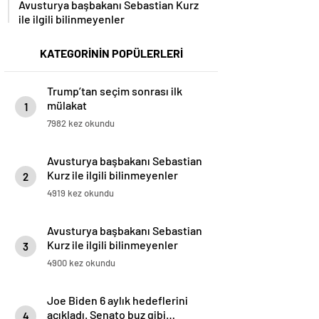
ile ilgili bilinmeyenler
KATEGORİNİN POPÜLERLERİ
Trump’tan seçim sonrası ilk
mülakat
1
7982 kez okundu
Avusturya başbakanı Sebastian
Kurz ile ilgili bilinmeyenler
2
4919 kez okundu
Avusturya başbakanı Sebastian
Kurz ile ilgili bilinmeyenler
3
4900 kez okundu
Joe Biden 6 aylık hedeflerini
açıkladı. Senato buz gibi…
4