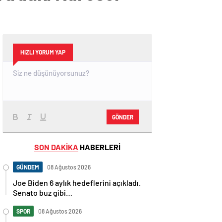
HIZLI YORUM YAP
GÖNDER
SON DAKİKA
HABERLERİ
GÜNDEM
08 Ağustos 2026
Joe Biden 6 aylık hedeflerini açıkladı.
Senato buz gibi…
SPOR
08 Ağustos 2026
En fazla kızaran takım Antalyaspor!