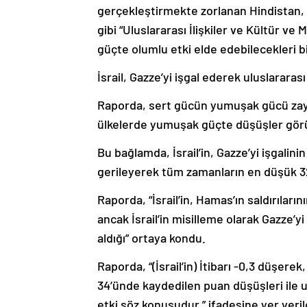
gibi “Uluslararası İlişkiler ve Kültür ve
güçte olumlu etki elde edebilecekleri bil
İsrail, Gazze’yi işgal ederek uluslararas
Raporda, sert gücün yumuşak gücü zayıfl
ülkelerde yumuşak güçte düşüşler görül
Bu bağlamda, İsrail’in, Gazze’yi işgal
gerileyerek tüm zamanların en düşük 32. 
Raporda, “İsrail’in, Hamas’ın saldırılar
ancak İsrail’in misilleme olarak Gazze’yi
aldığı” ortaya kondu.
Raporda, “(İsrail’in) İtibarı -0,3 düşere
34’ünde kaydedilen puan düşüşleri ile 
etki söz konusudur.” ifadesine yer veril