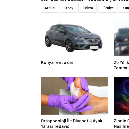
Afrika
Erbay
Turizm
Türkiye
Yum
Konya rent a car
25 Yıll
Temmuz
Duruşma
Ortopodoloji İle Diyabetik Ayak
Zihnin G
Yarası Tedavisi
Nasılne