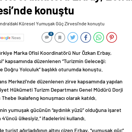
si’nde konuştu
0
News
ürkiye Marka Ofisi Koordinatörü Nur Özkan Erbay,
i” kapsamında düzenlenen “Turizmin Geleceği:
ye Doğru Yolculuk” başlıklı oturumda konuştu.
rans Merkezi’nde düzenlenen zirve kapsamında yapılan
aliyet Hükümeti Turizm Departmanı Genel Müdürü Dorji
 Thebe Ikalafeng konuşmacı olarak katıldı.
’nin yumuşak gücünün “aydınlık yüzü” olduğuna işaret
’üncü ülkesiyiz.” ifadelerini kullandı.
 turist ağırladığının altını çizen Erbay, “yumuşak güç”