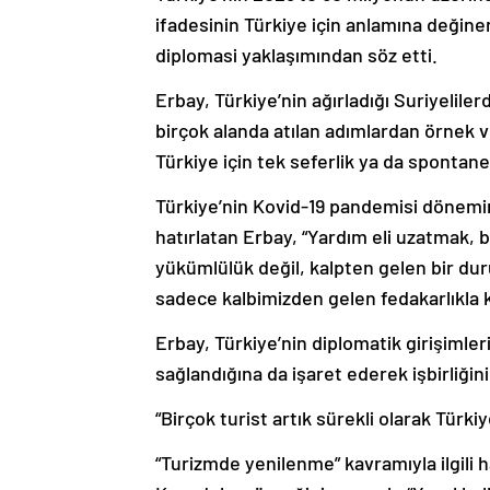
ifadesinin Türkiye için anlamına değiner
diplomasi yaklaşımından söz etti.
Erbay, Türkiye’nin ağırladığı Suriyelile
birçok alanda atılan adımlardan örnek 
Türkiye için tek seferlik ya da spontane 
Türkiye’nin Kovid-19 pandemisi dönemi
hatırlatan Erbay, “Yardım eli uzatmak, b
yükümlülük değil, kalpten gelen bir d
sadece kalbimizden gelen fedakarlıkla k
Erbay, Türkiye’nin diplomatik girişimler
sağlandığına da işaret ederek işbirliği
“Birçok turist artık sürekli olarak Türki
“Turizmde yenilenme” kavramıyla ilgili 
Kapadokya örneğini vererek, “Yerel halk