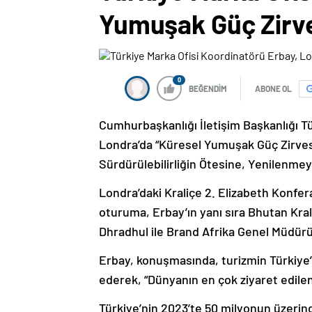
Yumuşak Güç Zirve
0
BEĞENDİM
ABONE OL
Cumhurbaşkanlığı İletişim Başkanlığı T
Londra’da “Küresel Yumuşak Güç Zirves
Sürdürülebilirliğin Ötesine, Yenilenme
Londra’daki Kraliçe 2. Elizabeth Konfe
oturuma, Erbay’ın yanı sıra Bhutan Kr
Dhradhul ile Brand Afrika Genel Müdürü
Erbay, konuşmasında, turizmin Türkiye
ederek, “Dünyanın en çok ziyaret edilen 4
Türkiye’nin 2023’te 50 milyonun üzerinde