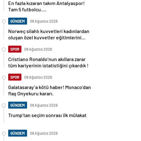
Tam 5 futbolcu….
GÜNDEM
08 Ağustos 2026
Norweç silahlı kuvvetleri kadınlardan
oluşan özel kuvvetler eğitimlerini
başlattı.
SPOR
08 Ağustos 2026
Cristiano Ronaldo’nun akıllara zarar
tüm kariyerinin istatistiğini çıkardık !
SPOR
08 Ağustos 2026
Galatasaray’a kötü haber! Monaco’dan
flaş Onyekuru kararı.
GÜNDEM
08 Ağustos 2026
Trump’tan seçim sonrası ilk mülakat
GÜNDEM
08 Ağustos 2026
Avusturya başbakanı Sebastian Kurz