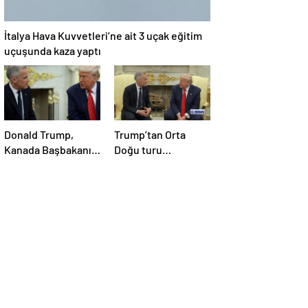
İtalya Hava Kuvvetleri’ne ait 3 uçak eğitim
uçuşunda kaza yaptı
Donald Trump,
Trump’tan Orta
Kanada Başbakanı
Doğu turu
Carney’i Beyaz’da
değerlendirmesi:
ağırladı
Büyük bir duyuru
yapacağız