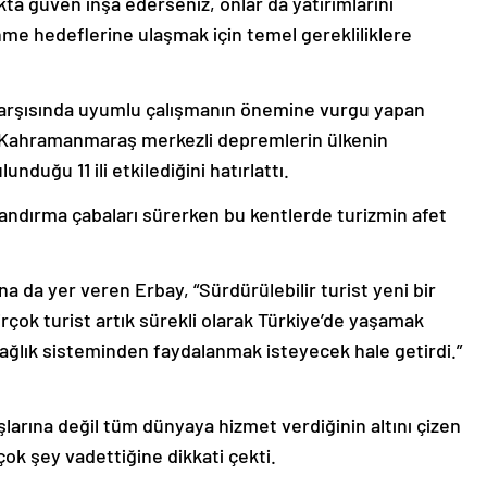
enme hedeflerine ulaşmak için temel gerekliliklere
arşısında uyumlu çalışmanın önemine vurgu yapan
 Kahramanmaraş merkezli depremlerin ülkenin
duğu 11 ili etkilediğini hatırlattı.
andırma çabaları sürerken bu kentlerde turizmin afet
 da yer veren Erbay, “Sürdürülebilir turist yeni bir
çok turist artık sürekli olarak Türkiye’de yaşamak
 sağlık sisteminden faydalanmak isteyecek hale getirdi.”
şlarına değil tüm dünyaya hizmet verdiğinin altını çizen
çok şey vadettiğine dikkati çekti.
ı sürdürülebilir yatırımlara da konuşmasında yer verdi.