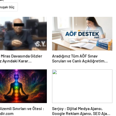
uşak Güç
ık Miras Davasında Gözler
Aradığınız Tüm AÖF Sınav
 Ayındaki Karar
Soruları ve Canlı Açıköğretim
sına Çevrildi
Forumu Burada
izemli Sınırları ve Ötesi :
Serjoy : Dijital Medya Ajansı,
dir.com
Google Reklam Ajansı, SEO Ajansı
ve Web Tasarım Ajansı