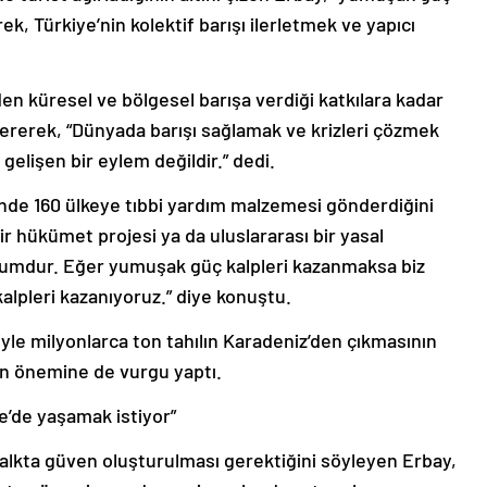
ek, Türkiye’nin kolektif barışı ilerletmek ve yapıcı
rden küresel ve bölgesel barışa verdiği katkılara kadar
vererek, “Dünyada barışı sağlamak ve krizleri çözmek
gelişen bir eylem değildir.” dedi.
nde 160 ülkeye tıbbi yardım malzemesi gönderdiğini
ir hükümet projesi ya da uluslararası bir yasal
urumdur. Eğer yumuşak güç kalpleri kazanmaksa biz
alpleri kazanıyoruz.” diye konuştu.
iyle milyonlarca ton tahılın Karadeniz’den çıkmasının
nin önemine de vurgu yaptı.
ye’de yaşamak istiyor”
halkta güven oluşturulması gerektiğini söyleyen Erbay,
ta güven inşa ederseniz, onlar da yatırımlarını