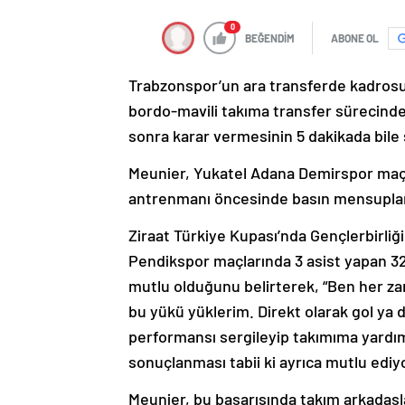
0
BEĞENDİM
ABONE OL
Trabzonspor’un ara transferde kadrosu
bordo-mavili takıma transfer sürecinde
sonra karar vermesinin 5 dakikada bile 
Meunier, Yukatel Adana Demirspor maçı 
antrenmanı öncesinde basın mensupların
Ziraat Türkiye Kupası’nda Gençlerbirliğ
Pendikspor maçlarında 3 asist yapan 32 
mutlu olduğunu belirterek, “Ben her 
bu yükü yüklerim. Direkt olarak gol ya 
performansı sergileyip takımıma yardım
sonuçlanması tabii ki ayrıca mutlu ediyo
Meunier, bu başarısında takım arkadaşl