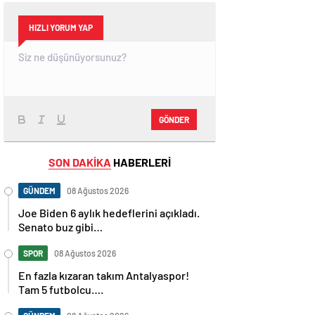
HIZLI YORUM YAP
GÖNDER
SON DAKİKA
HABERLERİ
GÜNDEM
08 Ağustos 2026
Joe Biden 6 aylık hedeflerini açıkladı.
Senato buz gibi…
SPOR
08 Ağustos 2026
En fazla kızaran takım Antalyaspor!
Tam 5 futbolcu….