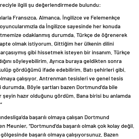
reciyle ilgili şu değerlendirmede bulundu:
nlarla Fransızca, Almanca, İngilizce ve Felemenkçe
k oyuncularımızla da İngilizce sayesinde her konuda
ssetmemize odaklanmış durumda. Türkçe de öğrenerek
pte olmak istiyorum. Gittiğim her ülkenin dilini
parçasıymış gibi hissetmek isteyen bir insanım. Türkçe
dığını söyleyebilirim. Ayrıca buraya geldikten sonra
ulüp gördüğümü ifade edebilirim. Batı şehirleri gibi.
aya çalışıyor. Antrenman tesisleri ve genel tesis
yi durumda. Böyle şartları bazen Dortmund’da bile
şeyin hazır olduğunu gördüm. Bana birisi bu anlamda
”
undesliga’da başarılı olmaya çalışan Dortmund
en Meunier, “Dortmund’da başarılı olmak çok kolay değil.
n gölgesinde başarılı olmaya çalışıyorsunuz. Bazen