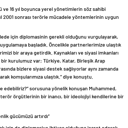
ve 16 yıl boyunca yerel yönetimlerin söz sahibi
l 2001 sonrası terörle mücadele yöntemlerinin uygun
de için diplomasinin gerekli olduğunu vurgulayarak,
e uygulamaya başladık. Öncelikle partnerlerimize ulaştık
imizi bir araya getirdik. Kaynakları ve siyasi imkanları
n bir kurulumuz var; Türkiye, Katar, Birleşik Arap
arasında bizlere siyasi destek sağlıyorlar aynı zamanda
olarak komşularımıza ulaştık.” diye konuştu.
ele edebiliriz?” sorusuna yönelik konuşan Muhammed,
rör örgütlerinin bir inancı, bir ideolojiyi kendilerine bir
enlik gücümüzü artırdı”
 için de diplomasiye ihtiyaç olduğuna işaret ederek,