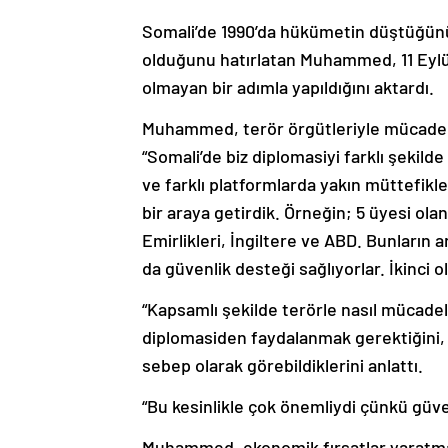
Somali’de 1990’da hükümetin düştüğünü 
olduğunu hatırlatan Muhammed, 11 Eylü
olmayan bir adımla yapıldığını aktardı.
Muhammed, terör örgütleriyle mücadele
“Somali’de biz diplomasiyi farklı şekild
ve farklı platformlarda yakın müttefikler
bir araya getirdik. Örneğin; 5 üyesi ola
Emirlikleri, İngiltere ve ABD. Bunların 
da güvenlik desteği sağlıyorlar. İkinci 
“Kapsamlı şekilde terörle nasıl mücad
diplomasiden faydalanmak gerektiğini, te
sebep olarak görebildiklerini anlattı.
“Bu kesinlikle çok önemliydi çünkü güv
Muhammed, ekonomik fırsatlar yaratmak