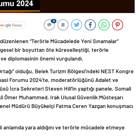
0
News
düzenlenen “Terörle Mücadelede Yeni Sınamalar”
lgesel bir boyuttan öte küreselleştiği, terörle
ve diplomasinin önemi vurgulandı.
 Ortağı” olduğu, Belek Turizm Bölgesi’ndeki NEST Kongre
masi Forumu 2024’te, moderatörlüğünü Adalet ve
ü İcra Sekreteri Steven Hill’in yaptığı panele, Somali
i Ali Ömer Muhammed, Irak Ulusal Güvenlik Müsteşarı
 Genel Müdürü Büyükelçi Fatma Ceren Yazgan konuşmacı
 anlamda yara aldığını ve terörle mücadele etmeye