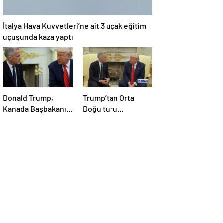
İtalya Hava Kuvvetleri’ne ait 3 uçak eğitim
uçuşunda kaza yaptı
Donald Trump,
Trump’tan Orta
Kanada Başbakanı
Doğu turu
Carney’i Beyaz’da
değerlendirmesi:
ağırladı
Büyük bir duyuru
yapacağız