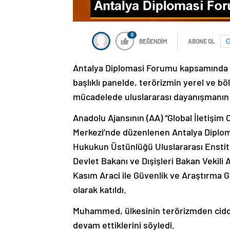
0
BEĞENDİM
ABONE OL
Antalya Diplomasi Forumu kapsamında 
başlıklı panelde, terörizmin yerel ve bö
mücadelede uluslararası dayanışmanın 
Anadolu Ajansının (AA) “Global İletişim
Merkezi’nde düzenlenen Antalya Diplo
Hukukun Üstünlüğü Uluslararası Enstitüs
Devlet Bakanı ve Dışişleri Bakan Vekil
Kasım Araci ile Güvenlik ve Araştırma
olarak katıldı.
Muhammed, ülkesinin terörizmden ciddi
devam ettiklerini söyledi.