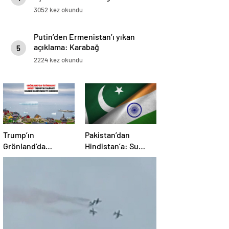
3052 kez okundu
Putin’den Ermenistan’ı yıkan
açıklama: Karabağ
5
Azerbaycan’ın ayrılmaz bir
2224 kez okundu
parçasıdır!
Trump’ın
Pakistan’dan
Grönland’da
Hindistan’a: Su
‘casusluk’ planı kriz
bizim kırmızı
yarattı: Danimarka
çizgimizdir
ABD elçisini çağırdı!