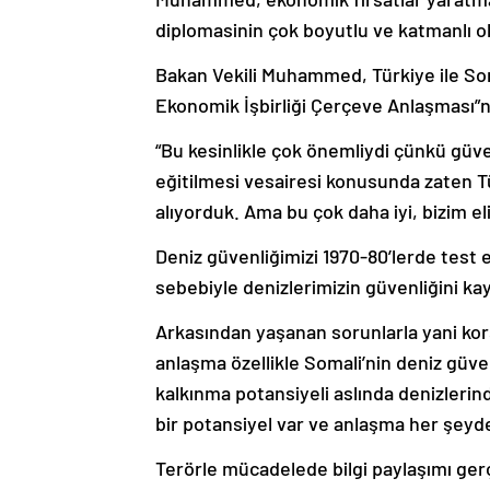
diplomasinin çok boyutlu ve katmanlı ol
Bakan Vekili Muhammed, Türkiye ile So
Ekonomik İşbirliği Çerçeve Anlaşması”na 
“Bu kesinlikle çok önemliydi çünkü güv
eğitilmesi vesairesi konusunda zaten T
alıyorduk. Ama bu çok daha iyi, bizim el
Deniz güvenliğimizi 1970-80’lerde test 
sebebiyle denizlerimizin güvenliğini ka
Arkasından yaşanan sorunlarla yani kors
anlaşma özellikle Somali’nin deniz güve
kalkınma potansiyeli aslında denizlerinde
bir potansiyel var ve anlaşma her şeyd
Terörle mücadelede bilgi paylaşımı ger