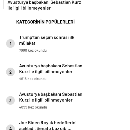
Avusturya başbakanı Sebastian Kurz
ile ilgili bilinmeyenler
KATEGORİNİN POPÜLERLERİ
Trump’tan seçim sonrası ilk
mülakat
1
7980 kez okundu
Avusturya başbakanı Sebastian
Kurz ile ilgili bilinmeyenler
2
4916 kez okundu
Avusturya başbakanı Sebastian
Kurz ile ilgili bilinmeyenler
3
4899 kez okundu
Joe Biden 6 aylık hedeflerini
açıkladı. Senato buz gibi…
4