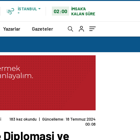
İMSAK'A
İSTANBUL
02:00
KALAN SÜRE
°
Yazarlar
Gazeteler
i
183 kez okundu
|
Güncelleme: 18 Temmuz 2024
00:08
 Diplomasi ve