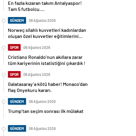
En fazla kızaran takım Antalyaspor!
Tam 5 futbolcu….
GÜNDEM
06 Ağustos 2026
Norweç silahlı kuvvetleri kadınlardan
oluşan özel kuvvetler eğitimlerini
başlattı.
SPOR
06 Ağustos 2026
Cristiano Ronaldo’nun akıllara zarar
tüm kariyerinin istatistiğini çıkardık !
SPOR
06 Ağustos 2026
Galatasaray’a kötü haber! Monaco’dan
flaş Onyekuru kararı.
GÜNDEM
06 Ağustos 2026
Trump’tan seçim sonrası ilk mülakat
GÜNDEM
06 Ağustos 2026