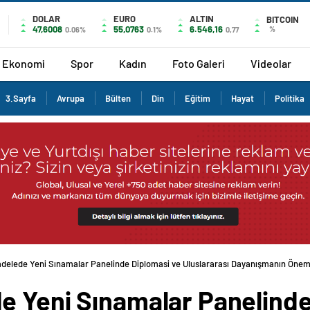
DOLAR
EURO
ALTIN
BITCOIN
47,6008
55,0763
6.546,16
%
0.06%
0.1%
0,77
Ekonomi
Spor
Kadın
Foto Galeri
Videolar
3.Sayfa
Avrupa
Bülten
Din
Eğitim
Hayat
Politika
adelede Yeni Sınamalar Panelinde Diplomasi ve Uluslararası Dayanışmanın Önem
e Yeni Sınamalar Panelinde