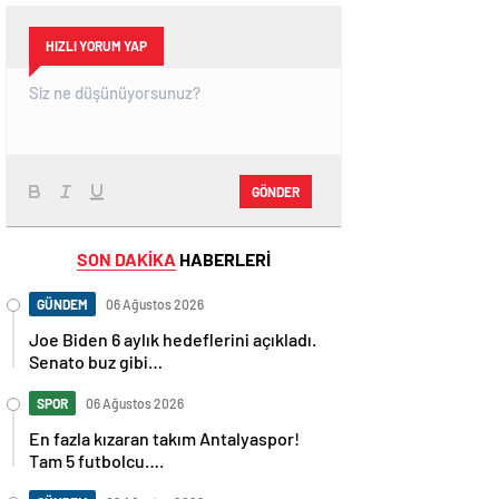
HIZLI YORUM YAP
GÖNDER
SON DAKİKA
HABERLERİ
GÜNDEM
06 Ağustos 2026
Joe Biden 6 aylık hedeflerini açıkladı.
Senato buz gibi…
SPOR
06 Ağustos 2026
En fazla kızaran takım Antalyaspor!
Tam 5 futbolcu….