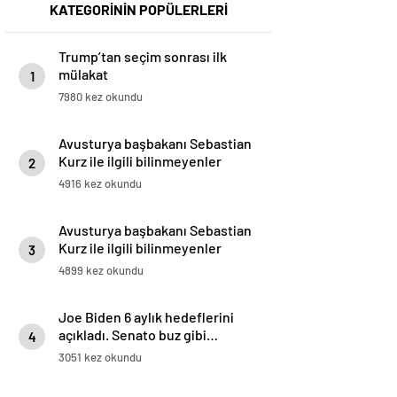
KATEGORİNİN POPÜLERLERİ
Trump’tan seçim sonrası ilk
mülakat
1
7980 kez okundu
Avusturya başbakanı Sebastian
Kurz ile ilgili bilinmeyenler
2
4916 kez okundu
Avusturya başbakanı Sebastian
Kurz ile ilgili bilinmeyenler
3
4899 kez okundu
Joe Biden 6 aylık hedeflerini
açıkladı. Senato buz gibi…
4
3051 kez okundu