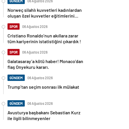
GÜNDEM
06 Ağustos 2026
Norweç silahlı kuvvetleri kadınlardan
oluşan özel kuvvetler eğitimlerini
başlattı.
SPOR
06 Ağustos 2026
Cristiano Ronaldo’nun akıllara zarar
tüm kariyerinin istatistiğini çıkardık !
SPOR
06 Ağustos 2026
Galatasaray’a kötü haber! Monaco’dan
flaş Onyekuru kararı.
GÜNDEM
06 Ağustos 2026
Trump’tan seçim sonrası ilk mülakat
GÜNDEM
06 Ağustos 2026
Avusturya başbakanı Sebastian Kurz
ile ilgili bilinmeyenler