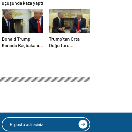
uçuşunda kaza yaptı
Donald Trump,
Trump’tan Orta
Kanada Başbakanı
Doğu turu
Carney’i Beyaz’da
değerlendirmesi:
ağırladı
Büyük bir duyuru
yapacağız