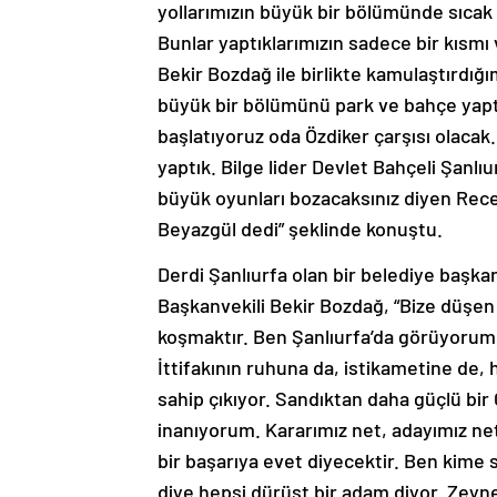
yollarımızın büyük bir bölümünde sıcak a
Bunlar yaptıklarımızın sadece bir kısm
Bekir Bozdağ ile birlikte kamulaştırdığı
büyük bir bölümünü park ve bahçe yaptık
başlatıyoruz oda Özdiker çarşısı olacak
yaptık. Bilge lider Devlet Bahçeli Şanlı
büyük oyunları bozacaksınız diyen Recep
Beyazgül dedi” şeklinde konuştu.
Derdi Şanlıurfa olan bir belediye başk
Başkanvekili Bekir Bozdağ, “Bize düşen l
koşmaktır. Ben Şanlıurfa’da görüyorum
İttifakının ruhuna da, istikametine de, 
sahip çıkıyor. Sandıktan daha güçlü bir
inanıyorum. Kararımız net, adayımız ne
bir başarıya evet diyecektir. Ben kime
diye hepsi dürüst bir adam diyor. Zeyne