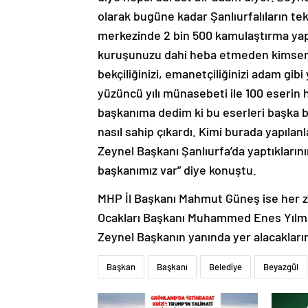
olarak bugüne kadar Şanlıurfalıların tek
merkezinde 2 bin 500 kamulaştırma yapm
kuruşunuzu dahi heba etmeden kimsenin 
bekçiliğinizi, emanetçiliğinizi adam gi
yüzüncü yılı münasebeti ile 100 eserin 
başkanıma dedim ki bu eserleri başka bir
nasıl sahip çıkardı. Kimi burada yapılan
Zeynel Başkanı Şanlıurfa’da yaptıklarını
başkanımız var” diye konuştu.
MHP İl Başkanı Mahmut Güneş ise her z
Ocakları Başkanı Muhammed Enes Yılmaz 
Zeynel Başkanın yanında yer alacakları
Başkan
Başkanı
Belediye
Beyazgül