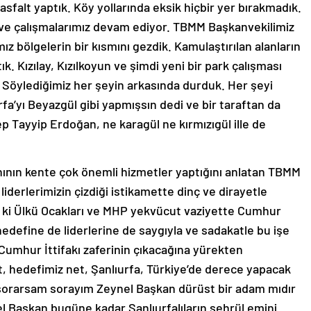
sfalt yaptık. Köy yollarında eksik hiçbir yer bırakmadık.
ı ve çalışmalarımız devam ediyor. TBMM Başkanvekilimiz
mız bölgelerin bir kısmını gezdik. Kamulaştırılan alanların
. Kızılay, Kızılkoyun ve şimdi yeni bir park çalışması
. Söylediğimiz her şeyin arkasında durduk. Her şeyi
urfa’yı Beyazgül gibi yapmışsın dedi ve bir taraftan da
 Tayyip Erdoğan, ne karagül ne kırmızıgül ille de
anının kente çok önemli hizmetler yaptığını anlatan TBMM
iderlerimizin çizdiği istikamette dinç ve dirayetle
 ki Ülkü Ocakları ve MHP yekvücut vaziyette Cumhur
hedefine de liderlerine de saygıyla ve sadakatle bu işe
 Cumhur İttifakı zaferinin çıkacağına yürekten
t, hedefimiz net, Şanlıurfa, Türkiye’de derece yapacak
 sorarsam sorayım Zeynel Başkan dürüst bir adam mıdır
l Başkan bugüne kadar Şanlıurfalıların şehrül emini