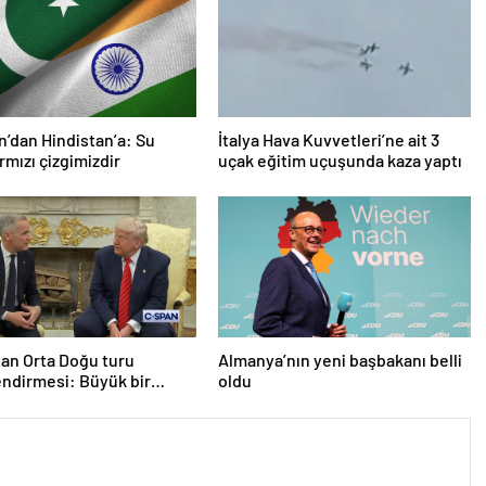
n’dan Hindistan’a: Su
İtalya Hava Kuvvetleri’ne ait 3
rmızı çizgimizdir
uçak eğitim uçuşunda kaza yaptı
an Orta Doğu turu
Almanya’nın yeni başbakanı belli
ndirmesi: Büyük bir
oldu
 yapacağız