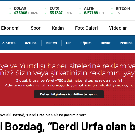
DOLAR
EURO
ALTIN
BITCOIN
47,5966
55,1347
6.571,88
%
0.04%
0.19%
1,17
Ekonomi
Spor
Kadın
Foto Galeri
Videolar
3.Sayfa
Avrupa
Bülten
Din
Eğitim
Hayat
Politika
ekili Bozdağ, “Derdi Urfa olan bir başkanımız var”
Bozdağ, “Derdi Urfa olan b