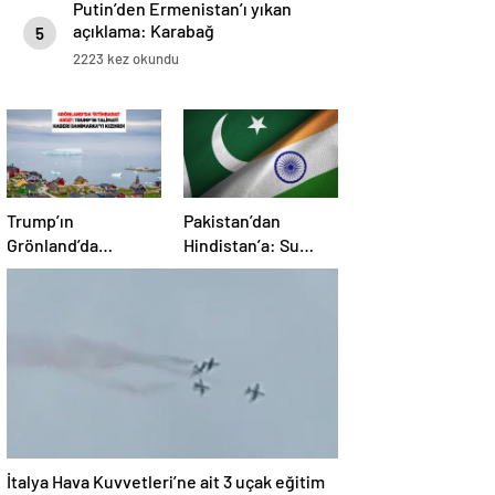
Putin’den Ermenistan’ı yıkan
açıklama: Karabağ
5
Azerbaycan’ın ayrılmaz bir
2223 kez okundu
parçasıdır!
Trump’ın
Pakistan’dan
Grönland’da
Hindistan’a: Su
‘casusluk’ planı kriz
bizim kırmızı
yarattı: Danimarka
çizgimizdir
ABD elçisini çağırdı!
İtalya Hava Kuvvetleri’ne ait 3 uçak eğitim