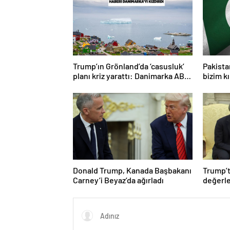
Trump’ın Grönland’da ‘casusluk’
Pakista
planı kriz yarattı: Danimarka ABD
bizim kı
elçisini çağırdı!
Donald Trump, Kanada Başbakanı
Trump’t
Carney’i Beyaz’da ağırladı
değerle
duyuru