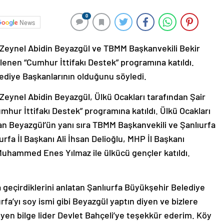
0
News
 Zeynel Abidin Beyazgül ve TBMM Başkanvekili Bekir
lenen “Cumhur İttifakı Destek” programına katıldı.
lediye Başkanlarının olduğunu söyledi.
Zeynel Abidin Beyazgül, Ülkü Ocakları tarafından Şair
hur İttifakı Destek” programına katıldı. Ülkü Ocakları
 Beyazgül’ün yanı sıra TBMM Başkanvekili ve Şanlıurfa
urfa İl Başkanı Ali İhsan Delioğlu, MHP İl Başkanı
uhammed Enes Yılmaz ile ülkücü gençler katıldı.
a geçirdiklerini anlatan Şanlıurfa Büyükşehir Belediye
fa’yı soy ismi gibi Beyazgül yaptın diyen ve bizlere
yen bilge lider Devlet Bahçeli’ye teşekkür ederim. Köy