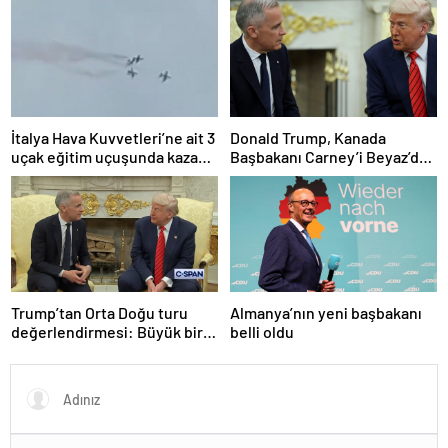
çağırdı!
İtalya Hava Kuvvetleri’ne ait 3
Donald Trump, Kanada
uçak eğitim uçuşunda kaza
Başbakanı Carney’i Beyaz’da
yaptı
ağırladı
Trump’tan Orta Doğu turu
Almanya’nın yeni başbakanı
değerlendirmesi: Büyük bir
belli oldu
duyuru yapacağız