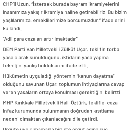
CHP’li Uzun, “İstersek burada bayram ikramiyelerini
insanımıza yakışır ikramiye haline getirebiliriz. Bu bizim
yaşlılarımıza, emeklilerimize borcumuzdur.” ifadelerini
kullandı.
“Adli para cezaları artırılmaktadır”
DEM Parti Van Milletvekili Zülküf Uçar, teklifin torba
yasa olarak sunulduğunu, iktidarın yasa yapma
tekniğini yanlış bulduklarını ifade etti.
Hükümetin uyguladığı yöntemin “kanun dayatma”
olduğunu savunan Uçar, toplumun ihtiyaçlarına cevap
veren yasaların ortaya konulması gerektiğini belirtti.
MHP Kırıkkale Milletvekili Halil Öztürk, teklifle, ceza
infaz kurumunda bulunmanın doğrudan kısıtlama
nedeni olmaktan çıkarılacağını dile getirdi.
Örgüte üye olmamakla birlikte örgüt adına suç