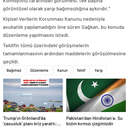
Komisyonu tarafından görülmesi, tek başına
görüntüsel olarak yargı bağımsızlığına aykırıdır.”
Kişisel Verilerin Korunması Kanunu nedeniyle
avukatlık yapılamadığını öne süren Sağkan, bu konuda
düzenleme yapılmasını istedi.
Teklifin tümü üzerindeki görüşmelerin
tamamlanmasının ardından maddelerin görüşülmesine
geçildi.
Bağımsız
Düzenleme
Kanun
Teklif
Yargı
Trump’ın Grönland’da
Pakistan’dan Hindistan’a: Su
‘casusluk’ planı kriz yarattı:
bizim kırmızı çizgimizdir
Danimarka ABD elçisini