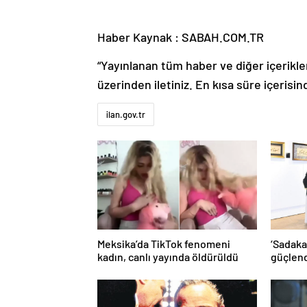
Haber Kaynak : SABAH.COM.TR
“Yayınlanan tüm haber ve diğer içerikler i
üzerinden iletiniz. En kısa süre içerisin
ilan.gov.tr
Meksika’da TikTok fenomeni
‘Sadakat
kadın, canlı yayında öldürüldü
güçlen