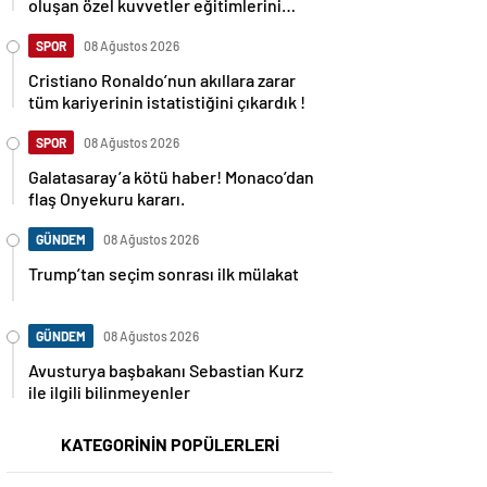
oluşan özel kuvvetler eğitimlerini
başlattı.
SPOR
08 Ağustos 2026
Cristiano Ronaldo’nun akıllara zarar
tüm kariyerinin istatistiğini çıkardık !
SPOR
08 Ağustos 2026
Galatasaray’a kötü haber! Monaco’dan
flaş Onyekuru kararı.
GÜNDEM
08 Ağustos 2026
Trump’tan seçim sonrası ilk mülakat
GÜNDEM
08 Ağustos 2026
Avusturya başbakanı Sebastian Kurz
ile ilgili bilinmeyenler
KATEGORİNİN POPÜLERLERİ