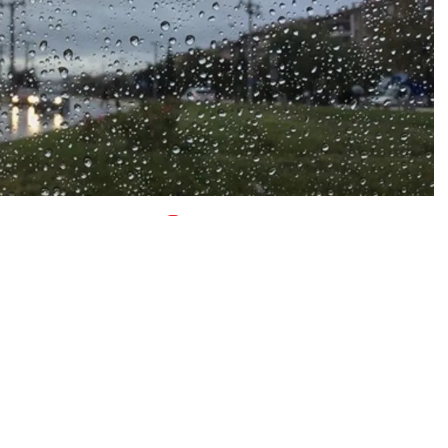
0
News
t etkili olan sağanak ve dolu nedeniyle Narlı köyünden
aziye yayıldı.
abirine, yağış nedeniyle can ve mal kaybı yaşanmadığını