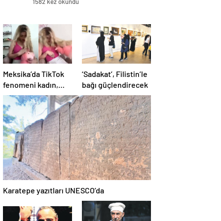
1582 kez okundu
Meksika’da TikTok
‘Sadakat’, Filistin’le
fenomeni kadın,
bağı güçlendirecek
canlı yayında
öldürüldü
Karatepe yazıtları UNESCO’da