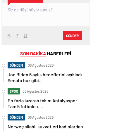
GÖNDER
SON DAKİKA
HABERLERİ
GÜNDEM
08 Ağustos 2026
Joe Biden 6 aylık hedeflerini açıkladı.
Senato buz gibi…
SPOR
08 Ağustos 2026
En fazla kızaran takım Antalyaspor!
Tam 5 futbolcu….
GÜNDEM
08 Ağustos 2026
Norweç silahlı kuvvetleri kadınlardan