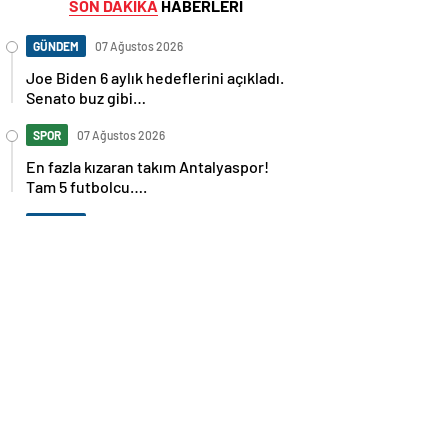
SON DAKİKA
HABERLERİ
GÜNDEM
07 Ağustos 2026
Joe Biden 6 aylık hedeflerini açıkladı.
Senato buz gibi…
SPOR
07 Ağustos 2026
En fazla kızaran takım Antalyaspor!
Tam 5 futbolcu….
GÜNDEM
07 Ağustos 2026
Norweç silahlı kuvvetleri kadınlardan
oluşan özel kuvvetler eğitimlerini
başlattı.
SPOR
07 Ağustos 2026
Cristiano Ronaldo’nun akıllara zarar
tüm kariyerinin istatistiğini çıkardık !
SPOR
07 Ağustos 2026
Galatasaray’a kötü haber! Monaco’dan