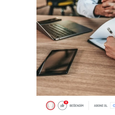
0
BEĞENDİM
ABONE OL