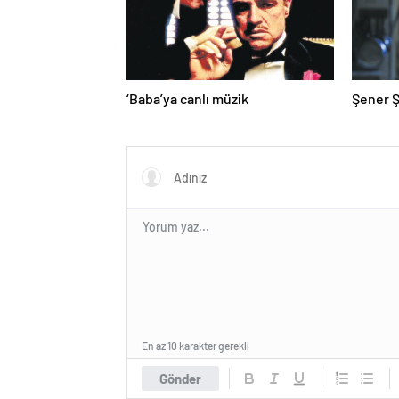
‘Baba’ya canlı müzik
Şener Ş
En az 10 karakter gerekli
Gönder