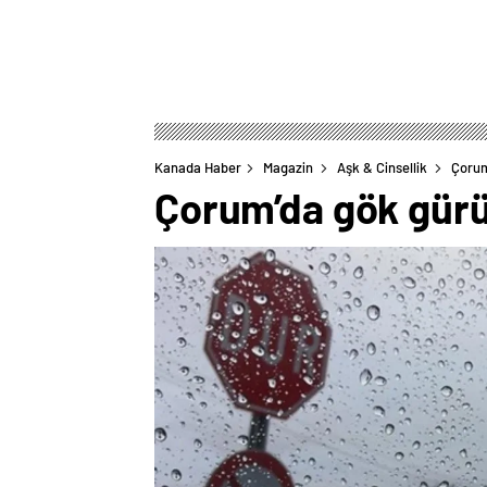
Kanada Haber
Magazin
Aşk & Cinsellik
Çorum
Çorum’da gök gürül