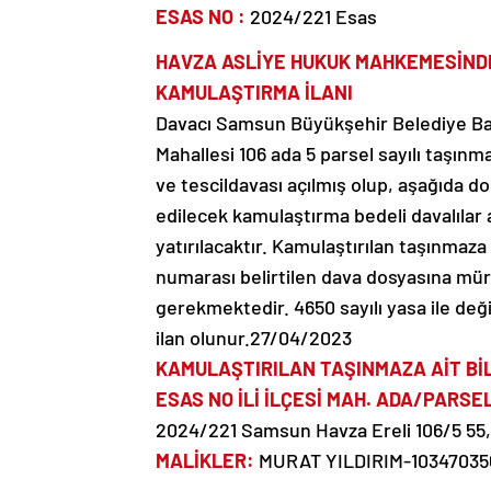
ESAS NO :
2024/221 Esas
HAVZA ASLİYE HUKUK MAHKEMESİND
KAMULAŞTIRMA İLANI
Davacı Samsun Büyükşehir Belediye Başk
Mahallesi 106 ada 5 parsel sayılı taşı
ve tescildavası açılmış olup, aşağıda 
edilecek kamulaştırma bedeli davalıl
yatırılacaktır. Kamulaştırılan taşınmaza il
numarası belirtilen dava dosyasına mürac
gerekmektedir. 4650 sayılı yasa ile deği
ilan olunur.27/04/2023
KAMULAŞTIRILAN TAŞINMAZA AİT Bİ
ESAS NO İLİ İLÇESİ MAH. ADA/PARSE
2024/221 Samsun Havza Ereli 106/5 5
MALİKLER:
MURAT YILDIRIM-10347035