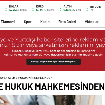
DOLAR
EURO
ALTIN
BITCOIN
47,7436
55,2510
6.660,55
%
0.18%
0.32%
2,59
Ekonomi
Spor
Kadın
Foto Galeri
Videolar
 HAVZA ASLİYE HUKUK MAHKEMESİNDEN
YE HUKUK MAHKEMESİNDEN