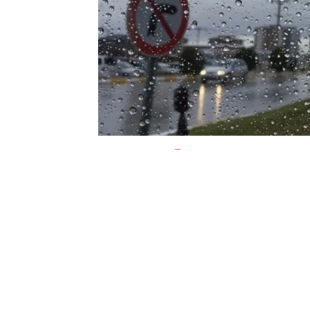
0
BEĞENDİM
ABONE OL
İlçede akşam saatlerinde yaklaşık 1 saa
geçen Narlı deresinin debisi yükseldi.
Dere yatağından taşan sel suları açık ar
Narlı Köyü Muhtarı Birol Temel, AA muh
söyledi.