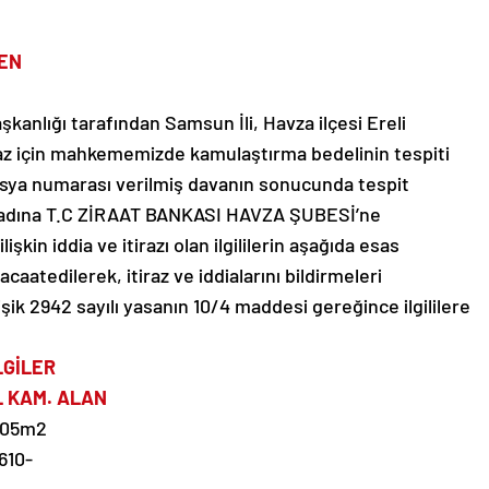
EN
anlığı tarafından Samsun İli, Havza ilçesi Ereli
nmaz için mahkememizde kamulaştırma bedelinin tespiti
dosya numarası verilmiş davanın sonucunda tespit
ar adına T.C ZİRAAT BANKASI HAVZA ŞUBESİ’ne
işkin iddia ve itirazı olan ilgililerin aşağıda esas
aatedilerek, itiraz ve iddialarını bildirmeleri
şik 2942 sayılı yasanın 10/4 maddesi gereğince ilgililere
LGİLER
L KAM. ALAN
5,05m2
610-