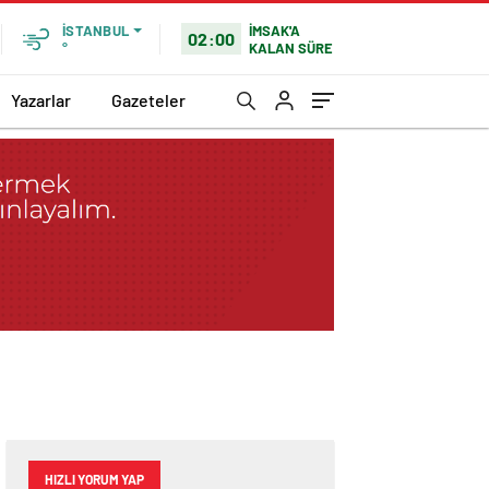
İMSAK'A
İSTANBUL
02:00
KALAN SÜRE
°
Yazarlar
Gazeteler
HIZLI YORUM YAP