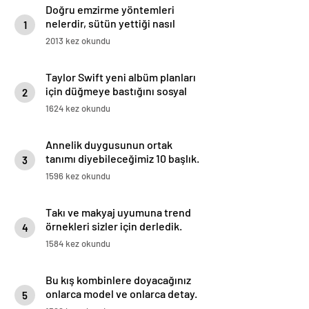
Doğru emzirme yöntemleri
nelerdir, sütün yettiği nasıl
1
anlaşılır?
2013 kez okundu
Taylor Swift yeni albüm planları
için düğmeye bastığını sosyal
2
medyadan duyurdu!
1624 kez okundu
Annelik duygusunun ortak
tanımı diyebileceğimiz 10 başlık.
3
1596 kez okundu
Takı ve makyaj uyumuna trend
örnekleri sizler için derledik.
4
1584 kez okundu
Bu kış kombinlere doyacağınız
onlarca model ve onlarca detay.
5