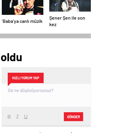
Şener Şen ile son
‘Baba’ya canlı müzik
kez
 oldu
HIZLI YORUM YAP
GÖNDER