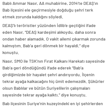
Bablı Ammar Nasır, AA muhabirine, 2014’te DEAŞ’ın
Bab ilçesini ele geçirmesiyle doğduğu şehri terk
etmek zorunda kaldığını söyledi.
DEAŞ’lı teröristler yüzünden İdlib’e geçtiğini ifade
eden Nasır, “DEAŞ kardeşimi alıkoydu, daha sonra
ondan haber alamadık. O vakit ailemi çıkarmak zorunda
kalmıştım. Bab’a geri dönmek bir hayaldi.” diye
konuştu.
Nasır, SMO ile TSK’nın Fırat Kalkanı Harekatı sayesinde
Bab’a geri döndüğündü ifade ederek “Bab’a
girdiğimizde bir hayalet şehri andırıyordu. İlçenin
tekrar ayağa kalkacağını hiç ümit edemezdik. Şükürler
olsun Bablılar ve bütün Suriyelilerin çalışmaları
sayesinde tekrar ayağa kalktı.” diye konuştu.
Bab ilçesinin Suriye’nin kuzeyindeki en iyi şehirlerden