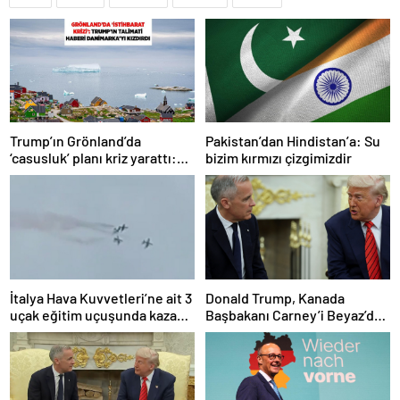
Trump’ın Grönland’da
Pakistan’dan Hindistan’a: Su
‘casusluk’ planı kriz yarattı:
bizim kırmızı çizgimizdir
Danimarka ABD elçisini
çağırdı!
İtalya Hava Kuvvetleri’ne ait 3
Donald Trump, Kanada
uçak eğitim uçuşunda kaza
Başbakanı Carney’i Beyaz’da
yaptı
ağırladı