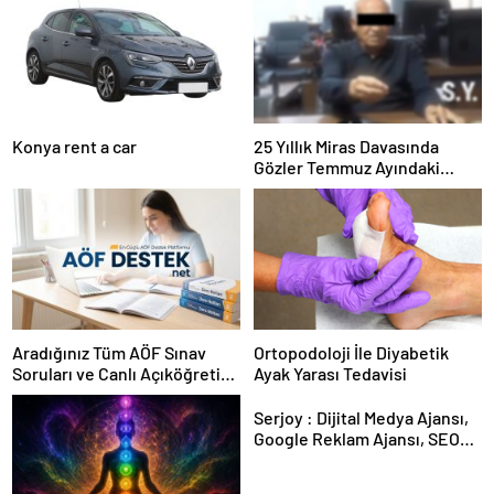
Konya rent a car
25 Yıllık Miras Davasında
Gözler Temmuz Ayındaki
Karar Duruşmasına Çevrildi
Aradığınız Tüm AÖF Sınav
Ortopodoloji İle Diyabetik
Soruları ve Canlı Açıköğretim
Ayak Yarası Tedavisi
Forumu Burada
Serjoy : Dijital Medya Ajansı,
Google Reklam Ajansı, SEO
Ajansı ve Web Tasarım Ajansı