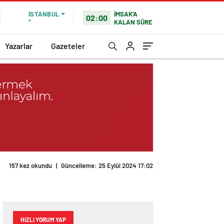
İMSAK'A
İSTANBUL
02:00
KALAN SÜRE
°
Yazarlar
Gazeteler
157 kez okundu
|
Güncelleme: 25 Eylül 2024 17:02
HIZLI YORUM YAP