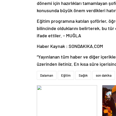
dönemi için hazırlıkları tamamlayan şof
konusunda büyük önem verdikleri hatırla
Eğitim programına katılan şoförler, öğ
bilincinde olduklarını belirterek, bu t
ifade ettiler. – MUĞLA
Haber Kaynak : SONDAKIKA.COM
“Yayınlanan tüm haber ve diğer içerikler i
üzerinden iletiniz. En kısa süre içerisin
Dalaman
Eğitim
Sağlık
son dakika