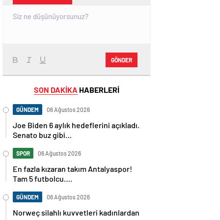
GÖNDER
SON DAKİKA
HABERLERİ
GÜNDEM
06 Ağustos 2026
Joe Biden 6 aylık hedeflerini açıkladı.
Senato buz gibi…
SPOR
06 Ağustos 2026
En fazla kızaran takım Antalyaspor!
Tam 5 futbolcu….
GÜNDEM
06 Ağustos 2026
Norweç silahlı kuvvetleri kadınlardan