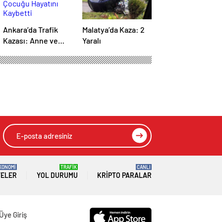
Ankara’da Trafik
Malatya’da Kaza: 2
Kazası: Anne ve
Yaralı
Çocuğu Hayatını
Kaybetti
KONOMİ
TRAFİK
CANLI
TELER
YOL DURUMU
KRIPTO PARALAR
Üye Giriş