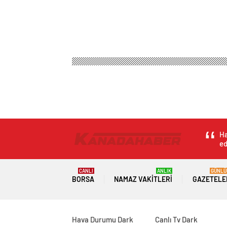
Ha
ed
CANLI
ANLIK
GÜNLÜ
BORSA
NAMAZ VAKITLERI
GAZETELE
Hava Durumu Dark
Canlı Tv Dark