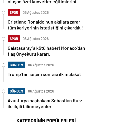
oluşan özel kuvvetler eğitimlerini
başlattı.
SPOR
06 Ağustos 2026
Cristiano Ronaldo’nun akıllara zarar
tüm kariyerinin istatistiğini çıkardık !
SPOR
06 Ağustos 2026
Galatasaray’a kötü haber! Monaco’dan
flaş Onyekuru kararı.
GÜNDEM
06 Ağustos 2026
Trump’tan seçim sonrası ilk mülakat
GÜNDEM
06 Ağustos 2026
Avusturya başbakanı Sebastian Kurz
ile ilgili bilinmeyenler
KATEGORİNİN POPÜLERLERİ