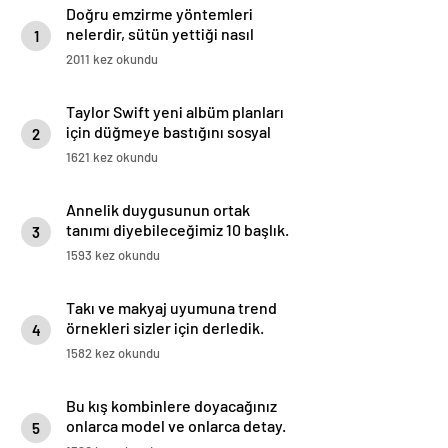
Doğru emzirme yöntemleri
nelerdir, sütün yettiği nasıl
1
anlaşılır?
2011 kez okundu
Taylor Swift yeni albüm planları
için düğmeye bastığını sosyal
2
medyadan duyurdu!
1621 kez okundu
Annelik duygusunun ortak
tanımı diyebileceğimiz 10 başlık.
3
1593 kez okundu
Takı ve makyaj uyumuna trend
örnekleri sizler için derledik.
4
1582 kez okundu
Bu kış kombinlere doyacağınız
onlarca model ve onlarca detay.
5