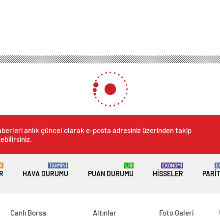
berleri anlık güncel olarak e-posta adresiniz üzerinden takip
ebilirsiniz.
K
TAHMİNİ
LİG
EKONOMİ
E
R
HAVA DURUMU
PUAN DURUMU
HISSELER
PARI
Canlı Borsa
Altınlar
Foto Galeri