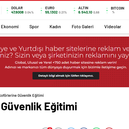
DOLAR
EURO
ALTIN
BITCOIN
47,6008
55,1302
6.540,10
%
0.04%
0.21%
0,68
Ekonomi
Spor
Kadın
Foto Galeri
Videolar
Şoförlerine Güvenlik Eğitimi
 Güvenlik Eğitimi