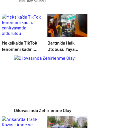
1580 kez okundu
Meksika’da TikTok
Bartın’da Halk
fenomeni kadın,
Otobüsü Yaya
canlı yayında
Çarptı
öldürüldü
Dilovası’nda Zehirlenme Olayı