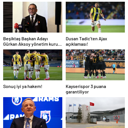
Beşiktaş Başkan Adayı
Dusan Tadic’ten Ajax
Gürkan Aksoy yönetim kurulu
açıklaması!
listesini tanıttı
Sonuç iyi ya hakem!
Kayserispor 3 puana
garantiliyor