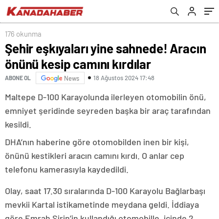
176 okunma
Şehir eşkıyaları yine sahnede! Aracın
önünü kesip camını kırdılar
18 Ağustos 2024 17:48
ABONE OL
News
Maltepe D-100 Karayolunda ilerleyen otomobilin önü,
emniyet şeridinde seyreden başka bir araç tarafından
kesildi.
DHA’nın haberine göre otomobilden inen bir kişi,
önünü kestikleri aracın camını kırdı. O anlar cep
telefonu kamerasıyla kaydedildi.
Olay, saat 17.30 sıralarında D-100 Karayolu Bağlarbaşı
mevkii Kartal istikametinde meydana geldi. İddiaya
göre Emrah Şirin’in kullandığı otomobille, içinde 2