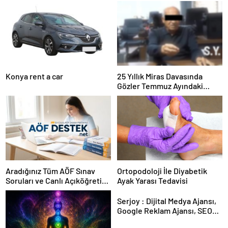
Konya rent a car
25 Yıllık Miras Davasında
Gözler Temmuz Ayındaki
Karar Duruşmasına Çevrildi
Aradığınız Tüm AÖF Sınav
Ortopodoloji İle Diyabetik
Soruları ve Canlı Açıköğretim
Ayak Yarası Tedavisi
Forumu Burada
Serjoy : Dijital Medya Ajansı,
Google Reklam Ajansı, SEO
Ajansı ve Web Tasarım Ajansı