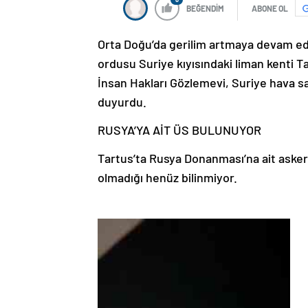
BEĞENDİM
ABONE OL
Orta Doğu’da gerilim artmaya devam ediy
ordusu Suriye kıyısındaki liman kenti Ta
İnsan Hakları Gözlemevi, Suriye hava sa
duyurdu.
RUSYA’YA AİT ÜS BULUNUYOR
Tartus’ta Rusya Donanması’na ait askeri
olmadığı henüz bilinmiyor.