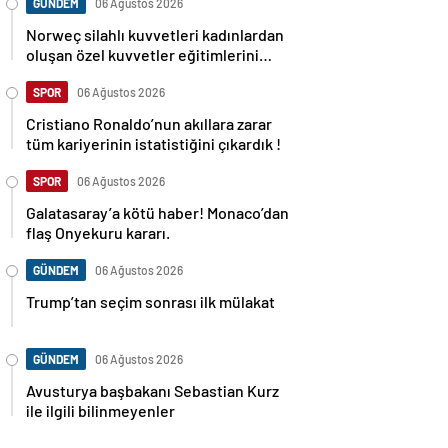
GÜNDEM
06 Ağustos 2026
Norweç silahlı kuvvetleri kadınlardan
oluşan özel kuvvetler eğitimlerini
başlattı.
SPOR
06 Ağustos 2026
Cristiano Ronaldo’nun akıllara zarar
tüm kariyerinin istatistiğini çıkardık !
SPOR
06 Ağustos 2026
Galatasaray’a kötü haber! Monaco’dan
flaş Onyekuru kararı.
GÜNDEM
06 Ağustos 2026
Trump’tan seçim sonrası ilk mülakat
GÜNDEM
06 Ağustos 2026
Avusturya başbakanı Sebastian Kurz
ile ilgili bilinmeyenler