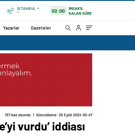
İMSAK'A
İSTANBUL
02:00
KALAN SÜRE
°
Yazarlar
Gazeteler
e’yi vurdu’ iddiası