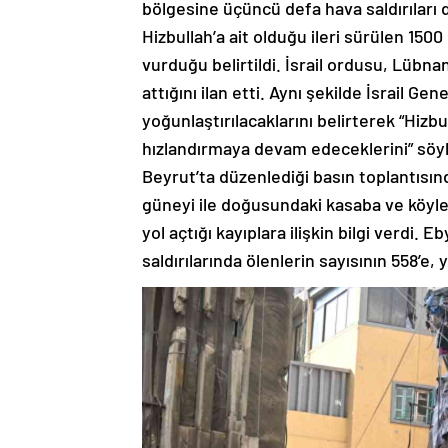
bölgesine üçüncü defa hava saldırıları
Hizbullah’a ait olduğu ileri sürülen 150
vurduğu belirtildi. İsrail ordusu, Lübn
attığını ilan etti. Aynı şekilde İsrail G
yoğunlaştırılacaklarını belirterek “Hizbul
hızlandırmaya devam edeceklerini” söyl
Beyrut’ta düzenlediği basın toplantısın
güneyi ile doğusundaki kasaba ve köyler
yol açtığı kayıplara ilişkin bilgi verdi. 
saldırılarında ölenlerin sayısının 558’e, 