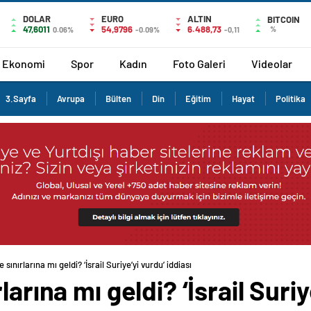
DOLAR
EURO
ALTIN
BITCOIN
47,6011
54,9796
6.488,73
%
0.06%
-0.09%
-0,11
Ekonomi
Spor
Kadın
Foto Galeri
Videolar
3.Sayfa
Avrupa
Bülten
Din
Eğitim
Hayat
Politika
sınırlarına mı geldi? ‘İsrail Suriye’yi vurdu’ iddiası
arına mı geldi? ‘İsrail Suriy