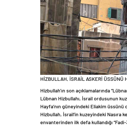
HİZBULLAH, İSRAİL ASKERİ ÜSSÜNÜ 
Hizbullah’ın son açıklamalarında “Lübnan
Lübnan Hizbullahı, İsrail ordusunun ku
Hayfa’nın güneyindeki Eliakim üssünü de 
Hizbullah, İsrail’in kuzeyindeki Nasıra
envanterinden ilk defa kullandığı “Fadi-