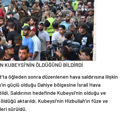
N KUBEYSİ’NİN ÖLDÜĞÜNÜ BİLDİRDİ
t’ta öğleden sonra düzenlenen hava saldırısına ilişkin
ah’ın güçlü olduğu Dahiye bölgesine İsrail Hava
tildi. Saldırının hedefinde Kubeysi’nin olduğu ve
düğü aktarıldı. Kubeysi’nin Hizbullah’ın füze ve
eri sürüldü.