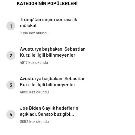
KATEGORİNİN POPÜLERLERİ
Trump’tan seçim sonrası ilk
mülakat
1
7980 kez okundu
Avusturya başbakanı Sebastian
Kurz ile ilgili bilinmeyenler
2
4917 kez okundu
Avusturya başbakanı Sebastian
Kurz ile ilgili bilinmeyenler
3
4899 kez okundu
Joe Biden 6 aylık hedeflerini
açıkladı. Senato buz gibi…
4
3052 kez okundu