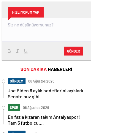
HIZLI YORUM YAP
GÖNDER
SON DAKİKA
HABERLERİ
GÜNDEM
06 Ağustos 2026
Joe Biden 6 aylık hedeflerini açıkladı.
Senato buz gibi…
SPOR
06 Ağustos 2026
En fazla kızaran takım Antalyaspor!
Tam 5 futbolcu….