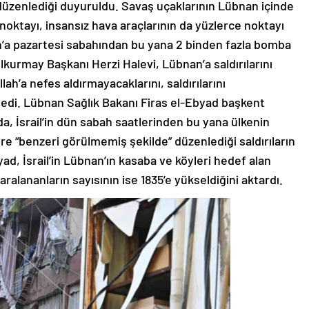
 düzenlediği duyuruldu. Savaş uçaklarının Lübnan içinde
0 noktayı, insansız hava araçlarının da yüzlerce noktayı
an’a pazartesi sabahından bu yana 2 binden fazla bomba
enelkurmay Başkanı Herzi Halevi, Lübnan’a saldırılarını
lah’a nefes aldırmayacaklarını, saldırılarını
edi. Lübnan Sağlık Bakanı Firas el-Ebyad başkent
da, İsrail’in dün sabah saatlerinden bu yana ülkenin
e “benzeri görülmemiş şekilde” düzenlediği saldırıların
Ebyad, İsrail’in Lübnan’ın kasaba ve köyleri hedef alan
yaralananların sayısının ise 1835’e yükseldiğini aktardı.