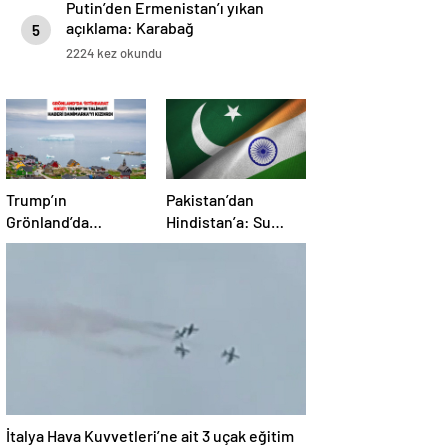
Putin’den Ermenistan’ı yıkan
açıklama: Karabağ
5
Azerbaycan’ın ayrılmaz bir
2224 kez okundu
parçasıdır!
Trump’ın
Pakistan’dan
Grönland’da
Hindistan’a: Su
‘casusluk’ planı kriz
bizim kırmızı
yarattı: Danimarka
çizgimizdir
ABD elçisini çağırdı!
İtalya Hava Kuvvetleri’ne ait 3 uçak eğitim