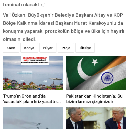
teminatı olacaktır.”
Vali Özkan, Büyükşehir Belediye Başkanı Altay ve KOP
Bölge Kalkınma İdaresi Başkanı Murat Karakoyunlu da
konuşma yaparak, protokolün bölge ve ülke için hayırlı
olmasını diledi.
Kacır
Konya
Milyar
Proje
Türkiye
Trump’ın Grönland’da
Pakistan’dan Hindistan’a: Su
‘casusluk’ planı kriz yarattı:
bizim kırmızı çizgimizdir
Danimarka ABD elçisini
çağırdı!