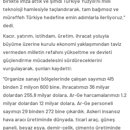
birlikte imza attık ve şimdi Türkiye Yüzyılı’nı milli
teknoloji hamlesiyle taçlandırarak, tam bağımsız ve
müreffeh Türkiye hedefine emin adımlarla ilerliyoruz.”
dedi.
Kacır, yatırım, istihdam, üretim, ihracat yoluyla
büyüme üzerine kurulu ekonomi yaklaşımından taviz
vermeden milletin refahını yükseltme ve devleti
güçlendirme mücadelesini sürdüreceklerini
vurgulayarak, şunları kaydetti:
“Organize sanayi bölgelerinde çalışan sayımızı 415
binden 2 milyon 600 bine, ihracatımızı 36 milyar
dolardan 255,8 milyar dolara, Ar-Ge harcamalarımızı 1,2
milyar dolardan 12 milyar dolara, Ar-Ge personeli
sayımızı 29 binden 272 bine çıkardık. Askeri insansız
hava aracı üretiminde dünyada, ticari araç, güneş
paneli, beyaz eşya, demir-çelik, çimento üretiminde