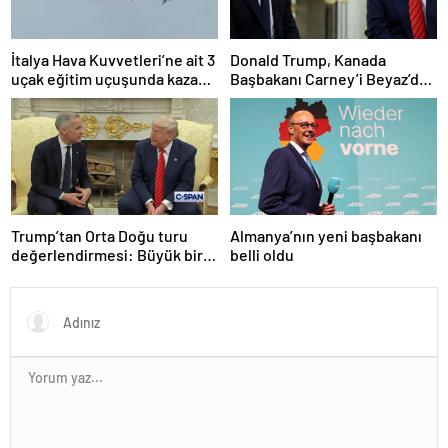
İtalya Hava Kuvvetleri’ne ait 3
Donald Trump, Kanada
uçak eğitim uçuşunda kaza
Başbakanı Carney’i Beyaz’da
yaptı
ağırladı
Trump’tan Orta Doğu turu
Almanya’nın yeni başbakanı
değerlendirmesi: Büyük bir
belli oldu
duyuru yapacağız