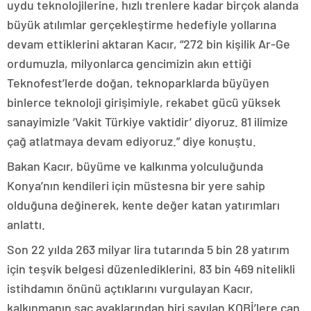
uydu teknolojilerine, hızlı trenlere kadar birçok alanda
büyük atılımlar gerçekleştirme hedefiyle yollarına
devam ettiklerini aktaran Kacır, “272 bin kişilik Ar-Ge
ordumuzla, milyonlarca gencimizin akın ettiği
Teknofest’lerde doğan, teknoparklarda büyüyen
binlerce teknoloji girişimiyle, rekabet gücü yüksek
sanayimizle ‘Vakit Türkiye vaktidir’ diyoruz. 81 ilimize
çağ atlatmaya devam ediyoruz.” diye konuştu.
Bakan Kacır, büyüme ve kalkınma yolculuğunda
Konya’nın kendileri için müstesna bir yere sahip
olduğuna değinerek, kente değer katan yatırımları
anlattı.
Son 22 yılda 263 milyar lira tutarında 5 bin 28 yatırım
için teşvik belgesi düzenlediklerini, 83 bin 469 nitelikli
istihdamın önünü açtıklarını vurgulayan Kacır,
kalkınmanın sac ayaklarından biri sayılan KOBİ’lere can