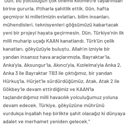
“Dün, bu yolculuğun çok önemli kilometre taşlarından
birine gururla, iftiharla şahitlik ettik. Gün, hafta
geçmiyor ki milletimizin evlatları, bilim insanları,
mühendisleri, teknisyenleri göğsümüzü kabartacak
yeni bir projeyi hayata geçirmesin. Dün, Türkiye’nin ilk
milli muharip uçağı KAAN kanatlandı. Türk’ün çelik
kanatları, gökyüzüyle buluştu. Allah’ın izniyle bir
yandan insansız hava araçlarımızla, Bayraktar’la,
Anka’yla, Aksungur’la, Akıncı’yla, Kızılelma’yla Anka 2,
Anka 3 ile Bayraktar TB3 ile çıktığımız, bir yandan
Hürkuş’la, Hürjet’le sürdürdüğümüz, Atak, Atak 2 ile
Gökbey’le devam ettirdiğimiz ve KAAN’la
taçlandırdığımız milli havacılık yolculuğumuz yoluna
devam edecek. Türkiye, gökyüzüne mührünü
vurdukça inşallah hep birlikte şahit olacağız ki dünyaya
adalet ve merhamet yeniden gelecek.”