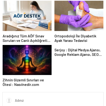
Karar Duruşmasına Çevrildi
Aradığınız Tüm AÖF Sınav
Ortopodoloji İle Diyabetik
Soruları ve Canlı Açıköğretim
Ayak Yarası Tedavisi
Forumu Burada
Serjoy : Dijital Medya Ajansı,
Google Reklam Ajansı, SEO
Ajansı ve Web Tasarım Ajansı
Zihnin Gizemli Sınırları ve
Ötesi : Nasılnedir.com