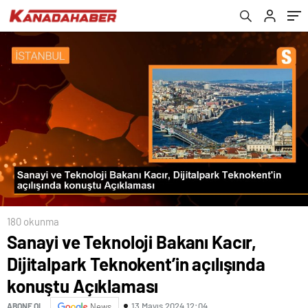
Bir Süreç İçerisindeyiz
180 okunma
Sanayi ve Teknoloji Bakanı Kacır,
Dijitalpark Teknokent’in açılışında
konuştu Açıklaması
13 Mayıs 2024 12:04
ABONE OL
News