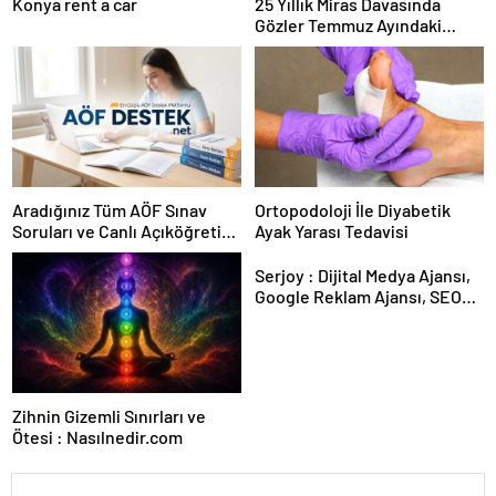
Konya rent a car
25 Yıllık Miras Davasında
Gözler Temmuz Ayındaki
Karar Duruşmasına Çevrildi
Aradığınız Tüm AÖF Sınav
Ortopodoloji İle Diyabetik
Soruları ve Canlı Açıköğretim
Ayak Yarası Tedavisi
Forumu Burada
Serjoy : Dijital Medya Ajansı,
Google Reklam Ajansı, SEO
Ajansı ve Web Tasarım Ajansı
Zihnin Gizemli Sınırları ve
Ötesi : Nasılnedir.com