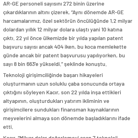
AR-GE personeli sayısını 272 binin üzerine
çıkardıklarının altını çizerek, “Aynı dönemde AR-GE
harcamalarımız, özel sektörün öncülüğünde 1,2 milyar
dolardan yıllık 12 milyar dolara ulaştı yani 10 katına
çıktı. 22 yıl önce ülkemizde bir yılda yapılan patent
başvuru sayısı ancak 404 iken, bu koca memlekette
günde ancak bir patent başvurusu yapılıyorken, bu
sayı 8 bin 663’e yükseldi.” şeklinde konuştu.
Teknoloji girişimciliğinde başarı hikayeleri
oluşturmanın uzun soluklu çaba sonucunda ortaya
çıktığını söyleyen Kacır, son 22 yılda inşa ettikleri
altyapının, oluşturdukları yatırım ikliminin ve
girişimcilere sundukları finansman kaynaklarının
meyvelerini almaya son dönemde başladıklarını ifade
etti.
Kacır, “Milyar dolar değerlemeyi aşan 7 teknoloji