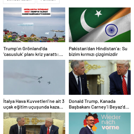
Trump’ın Grönland’da
Pakistan’dan Hindistan’a: Su
‘casusluk’ planı kriz yarattı:
bizim kırmızı çizgimizdir
Danimarka ABD elçisini
çağırdı!
İtalya Hava Kuvvetleri’ne ait 3
Donald Trump, Kanada
uçak eğitim uçuşunda kaza
Başbakanı Carney’i Beyaz’da
yaptı
ağırladı