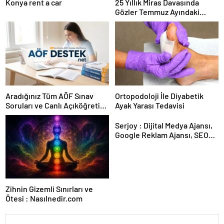
Konya rent a car
25 Yıllık Miras Davasında
Gözler Temmuz Ayındaki
Karar Duruşmasına Çevrildi
Aradığınız Tüm AÖF Sınav
Ortopodoloji İle Diyabetik
Soruları ve Canlı Açıköğretim
Ayak Yarası Tedavisi
Forumu Burada
Serjoy : Dijital Medya Ajansı,
Google Reklam Ajansı, SEO
Ajansı ve Web Tasarım Ajansı
Zihnin Gizemli Sınırları ve
Ötesi : Nasılnedir.com