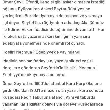
Ömer Şevki Efendi, kendisi gibi asker olmasını istediği
oğlunu, Eyüpsultan Askeri Baytar Rüştiyesine
yerleştirdi. Burada tiyatroyla da tanışan ve yazmaya
ilgi duyan Seyfettin, rüştiyeden arkadaşı Aka Gündüz
ile Edirne Askeri İdadisinde eğitimine devam etti. Her
iki okul, usta yazarın askeri kimliğinin yanı sıra
edebiyata yönelmesinde önemli rol oynadı.
İlk şiiri Mecmua-i Edebiyye’de yayımlandı
İdadinin son sınıfındayken, yazdığı şiirleri çeşitli
dergilere gönderen Seyfettin’in ilk şiiri, Mecmua-i
Edebiyye’de okuyucuyla buluştu.
Ömer Seyfettin, 1900’de İstanbul Kara Harp Okuluna
girdi. Okuldan 1903’te mezun olan yazar, kura sonucu
Kuşadası Redif Taburuna atandı. Aynı yıl taburda
yaşanan karışıklıklar dolayısıyla göreve Kuşadası’nda