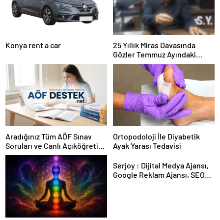
Konya rent a car
25 Yıllık Miras Davasında
Gözler Temmuz Ayındaki
Karar Duruşmasına Çevrildi
Aradığınız Tüm AÖF Sınav
Ortopodoloji İle Diyabetik
Soruları ve Canlı Açıköğretim
Ayak Yarası Tedavisi
Forumu Burada
Serjoy : Dijital Medya Ajansı,
Google Reklam Ajansı, SEO
Ajansı ve Web Tasarım Ajansı