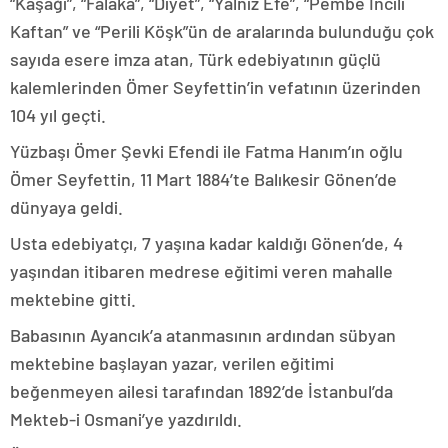
“Kaşağı”, “Falaka”, “Diyet”, “Yalnız Efe”, “Pembe İncili
Kaftan” ve “Perili Köşk”ün de aralarında bulunduğu çok
sayıda esere imza atan, Türk edebiyatının güçlü
kalemlerinden Ömer Seyfettin’in vefatının üzerinden
104 yıl geçti.
Yüzbaşı Ömer Şevki Efendi ile Fatma Hanım’ın oğlu
Ömer Seyfettin, 11 Mart 1884’te Balıkesir Gönen’de
dünyaya geldi.
Usta edebiyatçı, 7 yaşına kadar kaldığı Gönen’de, 4
yaşından itibaren medrese eğitimi veren mahalle
mektebine gitti.
Babasının Ayancık’a atanmasının ardından sübyan
mektebine başlayan yazar, verilen eğitimi
beğenmeyen ailesi tarafından 1892’de İstanbul’da
Mekteb-i Osmani’ye yazdırıldı.