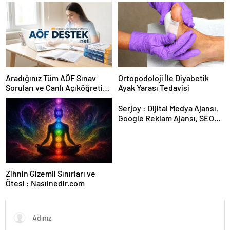
Karar Duruşmasına Çevrildi
Aradığınız Tüm AÖF Sınav
Ortopodoloji İle Diyabetik
Soruları ve Canlı Açıköğretim
Ayak Yarası Tedavisi
Forumu Burada
Serjoy : Dijital Medya Ajansı,
Google Reklam Ajansı, SEO
Ajansı ve Web Tasarım Ajansı
Zihnin Gizemli Sınırları ve
Ötesi : Nasılnedir.com