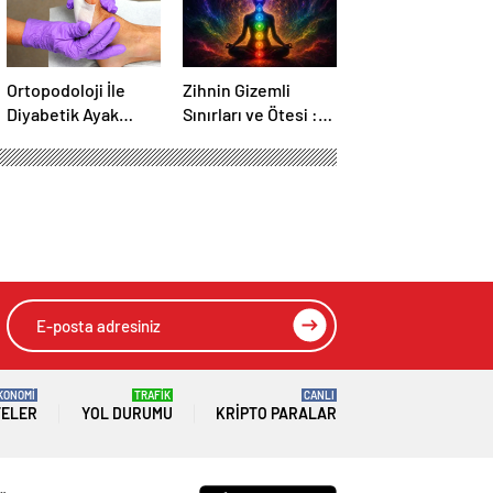
Ortopodoloji İle
Zihnin Gizemli
Diyabetik Ayak
Sınırları ve Ötesi :
Yarası Tedavisi
Nasılnedir.com
KONOMİ
TRAFİK
CANLI
TELER
YOL DURUMU
KRIPTO PARALAR