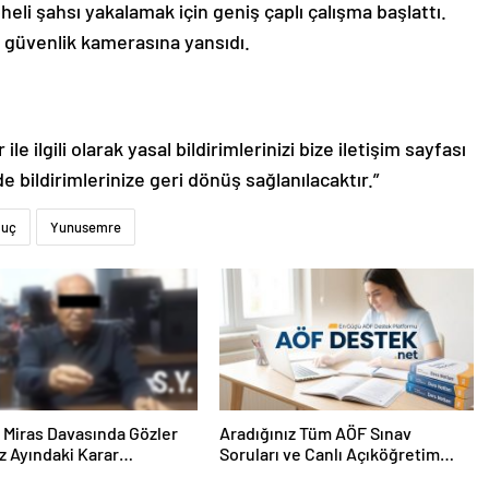
eli şahsı yakalamak için geniş çaplı çalışma başlattı.
un güvenlik kamerasına yansıdı.
le ilgili olarak yasal bildirimlerinizi bize iletişim sayfası
de bildirimlerinize geri dönüş sağlanılacaktır.”
Suç
Yunusemre
ık Miras Davasında Gözler
Aradığınız Tüm AÖF Sınav
 Ayındaki Karar
Soruları ve Canlı Açıköğretim
sına Çevrildi
Forumu Burada