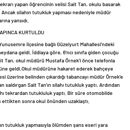
tekrarı yapan öğrencinin velisi Sait Tan, okulu basarak
. Ancak silahın tutukluk yapması nedeniyle müdür
rına yansıdı.
YAPINCA KURTULDU
da Yunusemre ilçesine bağlı Güzelyurt Mahallesi’ndeki
ydana geldi. İddiaya göre, 6’ncı sınıfa giden çocuğu
Sait Tan, okul müdürü Mustafa Örnek’i önce telefonla
 önüne geldi.Okul müdürüne hakaret ederek bahçeye
si üzerine belinden çıkardığı tabancayı müdür Örnek’e
 saldırgan Sait Tan’ın silahı tutukluk yaptı. Ardından
hı tekrardan tutukluluk yaptı. Bir süre otomobilde
ş ettikten sonra okul önünden uzaklaştı.
ın tutukluk yapmasıyla ölümden şans eseri yara