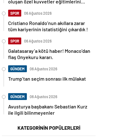
oluşan özel kuvvetler eğitimlerini
başlattı.
SPOR
06 Ağustos 2026
Cristiano Ronaldo’nun akıllara zarar
tüm kariyerinin istatistiğini çıkardık !
SPOR
06 Ağustos 2026
Galatasaray’a kötü haber! Monaco’dan
flaş Onyekuru kararı.
GÜNDEM
06 Ağustos 2026
Trump’tan seçim sonrası ilk mülakat
GÜNDEM
06 Ağustos 2026
Avusturya başbakanı Sebastian Kurz
ile ilgili bilinmeyenler
KATEGORİNİN POPÜLERLERİ