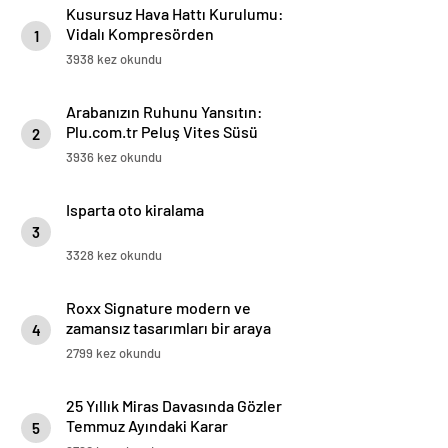
Kusursuz Hava Hattı Kurulumu:
Vidalı Kompresörden
1
Tabancaya Tam Performans
3938 kez okundu
Arabanızın Ruhunu Yansıtın:
Plu.com.tr Peluş Vites Süsü
2
Modelleri
3936 kez okundu
Isparta oto kiralama
3
3328 kez okundu
Roxx Signature modern ve
zamansız tasarımları bir araya
4
getiriyor
2799 kez okundu
25 Yıllık Miras Davasında Gözler
Temmuz Ayındaki Karar
5
Duruşmasına Çevrildi