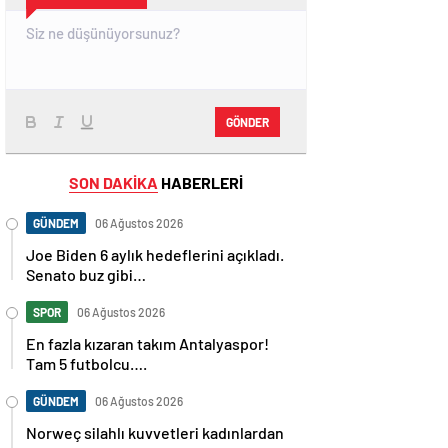
GÖNDER
SON DAKİKA
HABERLERİ
GÜNDEM
06 Ağustos 2026
Joe Biden 6 aylık hedeflerini açıkladı.
Senato buz gibi…
SPOR
06 Ağustos 2026
En fazla kızaran takım Antalyaspor!
Tam 5 futbolcu….
GÜNDEM
06 Ağustos 2026
Norweç silahlı kuvvetleri kadınlardan