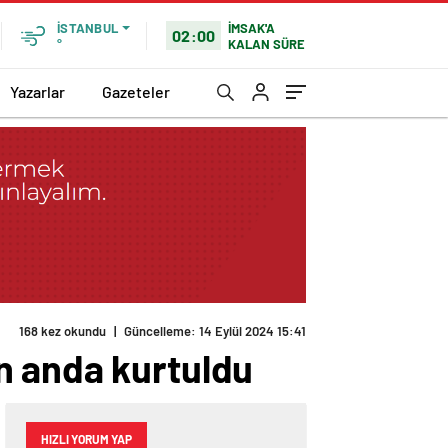
İMSAK'A
İSTANBUL
02:00
KALAN SÜRE
°
Yazarlar
Gazeteler
168 kez okundu
|
Güncelleme: 14 Eylül 2024 15:41
n anda kurtuldu
HIZLI YORUM YAP