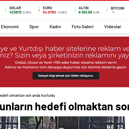
DOLAR
EURO
ALTIN
BITCOIN
47,5972
54,9780
6.501,58
%
0.06%
-0.08%
0,08
Ekonomi
Spor
Kadın
Foto Galeri
Videolar
hedefi olmaktan son anda kurtuldu
unların hedefi olmaktan so