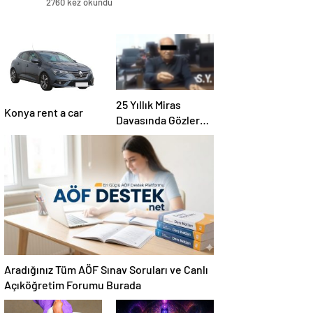
2760 kez okundu
25 Yıllık Miras
Konya rent a car
Davasında Gözler
Temmuz Ayındaki
Karar Duruşmasına
Çevrildi
Aradığınız Tüm AÖF Sınav Soruları ve Canlı
Açıköğretim Forumu Burada