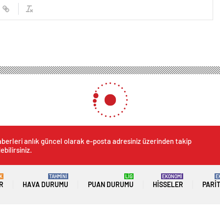
berleri anlık güncel olarak e-posta adresiniz üzerinden takip
ebilirsiniz.
K
TAHMİNİ
LİG
EKONOMİ
E
R
HAVA DURUMU
PUAN DURUMU
HISSELER
PARI