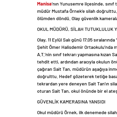
Manisa
‘nın Yunusemre ilçesinde, sınıf 
müdür Mustafa Örnek’e silah doğrulttu
ölümden döndü. Olay güvenlik kamerala
OKUL MÜDÜRÜ, SİLAH TUTUKLULUK 
Olay, 11 Eylül Salı günü 17.05 sıraların
Şehit Ömer Halisdemir Ortaokulu’nda me
A.T.’nin sınıf tekrarı yapmasına kızan 
tehdit etti, ardından aracıyla okulun
çağıran Sait Tan, müdürün aşağıya inme
doğrulttu. Hedef gözeterek tetiğe basan
tekrardan yere deneyen Sait Tan’ın sila
oturan Sait Tan, okul önünde bir el ate
GÜVENLİK KAMERASINA YANSIDI
Okul müdürü Örnek, ilk denemede silah