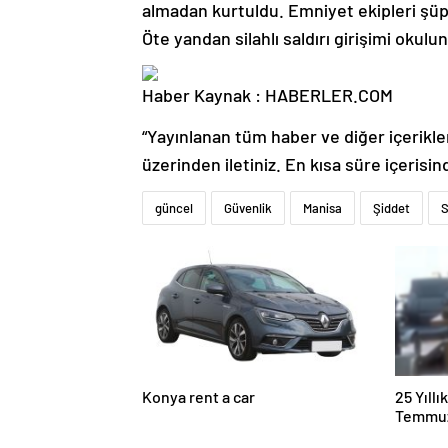
almadan kurtuldu. Emniyet ekipleri şüph
Öte yandan silahlı saldırı girişimi okul
Haber Kaynak : HABERLER.COM
“Yayınlanan tüm haber ve diğer içerikler i
üzerinden iletiniz. En kısa süre içerisin
güncel
Güvenlik
Manisa
Şiddet
Konya rent a car
25 Yıll
Temmuz
Duruşma