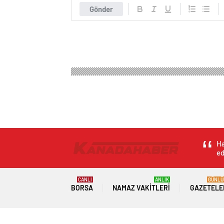
Gönder
Ha
ed
CANLI
ANLIK
GÜNLÜ
BORSA
NAMAZ VAKITLERI
GAZETELE