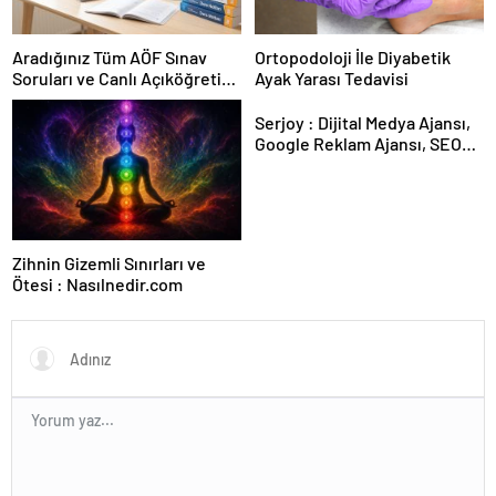
Aradığınız Tüm AÖF Sınav
Ortopodoloji İle Diyabetik
Soruları ve Canlı Açıköğretim
Ayak Yarası Tedavisi
Forumu Burada
Serjoy : Dijital Medya Ajansı,
Google Reklam Ajansı, SEO
Ajansı ve Web Tasarım Ajansı
Zihnin Gizemli Sınırları ve
Ötesi : Nasılnedir.com