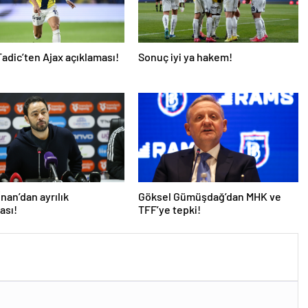
adic’ten Ajax açıklaması!
Sonuç iyi ya hakem!
İnan’dan ayrılık
Göksel Gümüşdağ’dan MHK ve
ası!
TFF’ye tepki!