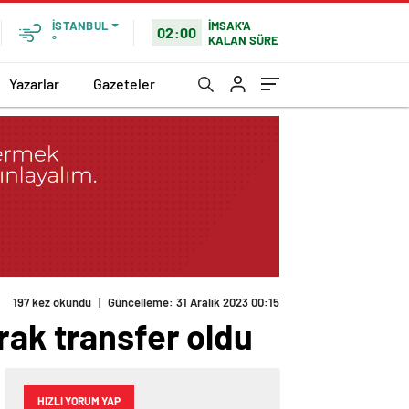
İMSAK'A
İSTANBUL
02:00
KALAN SÜRE
°
Yazarlar
Gazeteler
197 kez okundu
|
Güncelleme: 31 Aralık 2023 00:15
rak transfer oldu
HIZLI YORUM YAP