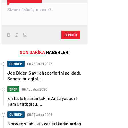
GÖNDER
SON DAKİKA
HABERLERİ
GÜNDEM
06 Ağustos 2026
Joe Biden 6 aylık hedeflerini açıkladı.
Senato buz gibi…
SPOR
06 Ağustos 2026
En fazla kızaran takım Antalyaspor!
Tam 5 futbolcu….
GÜNDEM
06 Ağustos 2026
Norweç silahlı kuvvetleri kadınlardan