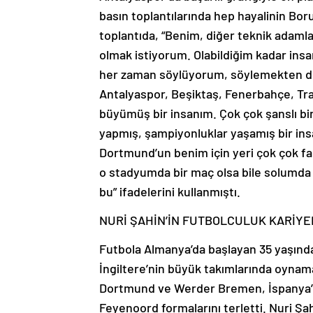
basın toplantılarında hep hayalinin Bor
toplantıda, “Benim, diğer teknik adamlar
olmak istiyorum. Olabildiğim kadar ins
her zaman söylüyorum, söylemekten de 
Antalyaspor, Beşiktaş, Fenerbahçe, Tra
büyümüş bir insanım. Çok çok şanslı bi
yapmış, şampiyonluklar yaşamış bir in
Dortmund’un benim için yeri çok çok fark
o stadyumda bir maç olsa bile solumda 
bu” ifadelerini kullanmıştı.
NURİ ŞAHİN’İN FUTBOLCULUK KARİYE
Futbola Almanya’da başlayan 35 yaşındak
İngiltere’nin büyük takımlarında oynam
Dortmund ve Werder Bremen, İspanya’da 
Feyenoord formalarını terletti. Nuri Ş