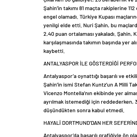
Şahin’in takımı 81 maçta rakiplerine 112
engel olamadı. Türkiye Kupası maçlarınd
yenilgi elde etti. Nuri Şahin, bu maçlar
2,40 puan ortalaması yakaladı. Şahin,
karşılaşmasında takımın başında yer alır
kaybetti.
ANTALYASPOR İLE GÖSTERDİĞİ PERFO
Antalyaspor’a oynattığı başarılı ve etki
Şahin’in ismi Stefan Kuntz’un A Milli T
Vicenzo Montella’nın ekibinde yer alması
ayrılmak istemediği için reddederken, 3
düşündükten sonra kabul etmedi.
HAYALİ DORTMUND’DAN HER SEFERİN
Antalyaspor’da başarılı grafiğiyle ön pl