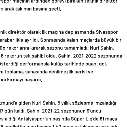
spor maçının ardından görevi bırakan teknik direktör
olarak takımın başına geçti.
nik direktör olarak ilk maçına deplasmanda Sivasspor
raberlikle ayrıldı. Sonrasında kalan maçlarda büyük bir
lüp rekorlarını kırarak sezonu tamamladı. Nuri Şahin,
 6 rekorun tek sahibi oldu. Şahin, 2021-2022 sezonunda
 gösterdiği performansla kulüp tarihinde puan, gol,
ı toplama, sahasında yenilmezlik serisi ve
ını kırmayı başardı.
mund’a giden Nuri Şahin, 5 yıllık sözleşme imzaladığı
17 gün kaldı. Şahin, 2021-22 sezonunun 9’uncu
ev aldığı Antalyaspor’un başında Süper Lig’de 81 maça
28 yenilgi ile maç başına 1,40 puan ortalaması yakaladı.