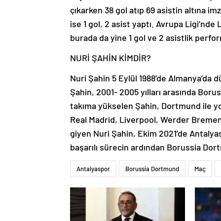
çıkarken 38 gol atıp 69 asistin altına i
ise 1 gol, 2 asist yaptı. Avrupa Ligi’nd
burada da yine 1 gol ve 2 asistlik perfo
NURİ ŞAHİN KİMDİR?
Nuri Şahin 5 Eylül 1988’de Almanya’da dü
Şahin, 2001- 2005 yılları arasında Boru
takıma yükselen Şahin, Dortmund ile yol
Real Madrid, Liverpool, Werder Bremen 
giyen Nuri Şahin, Ekim 2021’de Antalyas
başarılı sürecin ardından Borussia Dor
Antalyaspor
Borussia Dortmund
Maç