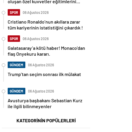
oluşan özel kuvvetler eğitimlerini
başlattı.
SPOR
06 Ağustos 2026
Cristiano Ronaldo’nun akıllara zarar
tüm kariyerinin istatistiğini çıkardık !
SPOR
06 Ağustos 2026
Galatasaray’a kötü haber! Monaco’dan
flaş Onyekuru kararı.
GÜNDEM
06 Ağustos 2026
Trump’tan seçim sonrası ilk mülakat
GÜNDEM
06 Ağustos 2026
Avusturya başbakanı Sebastian Kurz
ile ilgili bilinmeyenler
KATEGORİNİN POPÜLERLERİ