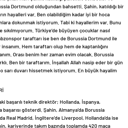
ussia Dortmund olduğundan bahsetti. Şahin, katıldığı bir
ın hayalleri var. Ben olabildiğim kadar iyi bir hoca
anlara dokunmak istiyorum. Tabi ki hayallerim var. Bunu
sıkılmıyorum. Türkiye’de büyüyen çocuklar nasıl
bzonspor taraftarı ise ben de Borussia Dortmund ile
r insanım. Hem taraftarı olup hem de kaptanlığını
sanım. Orası benim her zaman evim olacak. Borussia
lı. Ben bir taraftarım. İnşallah Allah nasip eder bir gün
o sarı duvarı hissetmek istiyorum. En büyük hayalim
Rİ
i başarılı teknik direktör; Hollanda, İspanya,
a başarısı gösterdi. Şahin, Almanya’da Borussia
Real Madrid, İngiltere’de Liverpool, Hollanda’da ise
ahin, kariyerinde takım bazında toplamda 420 maça