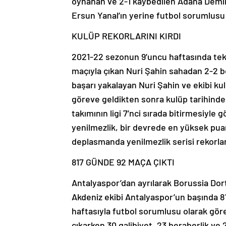
oynanan ve 2-1 kaybedilen Adana Demir
Ersun Yanal’ın yerine futbol sorumlusu 
KULÜP REKORLARINI KIRDI
2021-22 sezonun 9’uncu haftasında tek
maçıyla çıkan Nuri Şahin sahadan 2-2 be
başarı yakalayan Nuri Şahin ve ekibi ku
göreve geldikten sonra kulüp tarihinde
takımının ligi 7’nci sırada bitirmesiyle
yenilmezlik, bir devrede en yüksek puan
deplasmanda yenilmezlik serisi rekorlar
817 GÜNDE 92 MAÇA ÇIKTI
Antalyaspor’dan ayrılarak Borussia Dort
Akdeniz ekibi Antalyaspor’un başında 8
haftasıyla futbol sorumlusu olarak gör
çıkarken 30 galibiyet, 23 beraberlik ve 