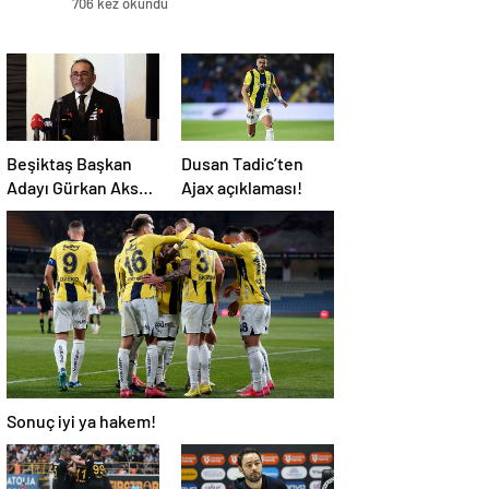
706 kez okundu
Beşiktaş Başkan
Dusan Tadic’ten
Adayı Gürkan Aksoy
Ajax açıklaması!
yönetim kurulu
listesini tanıttı
Sonuç iyi ya hakem!