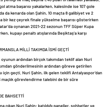
 gol atma başarısı yakalarken, kalesinde ise 107 gole
a da kenarda olan Şahin, 10 maçta 8 galibiyet ve 2
da bir kez çeyrek finale yükselme başarısı gösterirken
 Katar’da oynanan 2021-22 sezonun TFF Süper Kupa
ken, kupayı penaltı atışlarında Beşiktaş’a karşı
RMANSLA MİLLİ TAKIMDA İSMİ GEÇTİ
li oyunun ardından birçok takımdan teklif alan Nuri
akımdan gönderilmesinin ardından göreve getirilen
 için geçti. Nuri Şahin, ilk gelen teklifi Antalyaspor’dan
 maçlık görevlendirme talebini de bir süre
DE BAHSETTİ
ana çıkan Nuri Şahin; katıldığı paneller, sohbetler ve