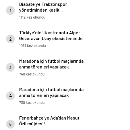
Diabate’ye Trabzonspor
yönetiminden kesik! .
1
1112 kez okundu
Türkiye’nin ilk astronotu Alper
Gezeravcı: Uzay ekosisteminde
2
hızlı ilerliyoruz
1051 kez okundu
Maradona için futbol maçlarında
anma törenleri yapılacak
3
740 kez okundu
Maradona için futbol maçlarında
anma törenleri yapılacak
4
730 kez okundu
Fenerbahçe’ye Ada’dan Mesut
Özil müjdesi!
5