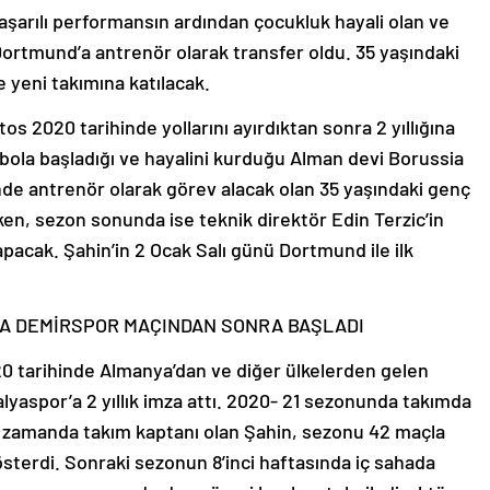
aşarılı performansın ardından çocukluk hayali olan ve
Dortmund’a antrenör olarak transfer oldu. 35 yaşındaki
nde yeni takımına katılacak.
s 2020 tarihinde yollarını ayırdıktan sonra 2 yıllığına
tbola başladığı ve hayalini kurduğu Alman devi Borussia
de antrenör olarak görev alacak olan 35 yaşındaki genç
ken, sezon sonunda ise teknik direktör Edin Terzic’in
pacak. Şahin’in 2 Ocak Salı günü Dortmund ile ilk
NA DEMİRSPOR MAÇINDAN SONRA BAŞLADI
20 tarihinde Almanya’dan ve diğer ülkelerden gelen
alyaspor’a 2 yıllık imza attı. 2020- 21 sezonunda takımda
nı zamanda takım kaptanı olan Şahin, sezonu 42 maçla
sterdi. Sonraki sezonun 8’inci haftasında iç sahada