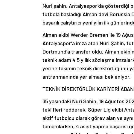
Nuri şahin, Antalyaspor’da gösterdiği b
futbola başladığı Alman devi Borussia 
başarılı çalıştırıcı yeni yılın ilk günleri
Alman ekibi Werder Bremen ile 19 Ağusto
Antalyaspor’a imza atan Nuri Şahin, fu
Dortmund’a transfer oldu. Alman ekibin
teknik adam 4,5 yıllık sözleşme imzalar
yerine takımın teknik direktörlüğünü ya
antrenmanında yer alması bekleniyor.
TEKNİK DİREKTÖRLÜK KARİYERİ ADA
35 yaşındaki Nuri Şahin, 19 Ağustos 20
teklifleri redderek, Süper Lig ekibi Ant
aktif futbolcu olarak görev alan ve ay
tamamlarken, 4 asist yapma başarısı gö