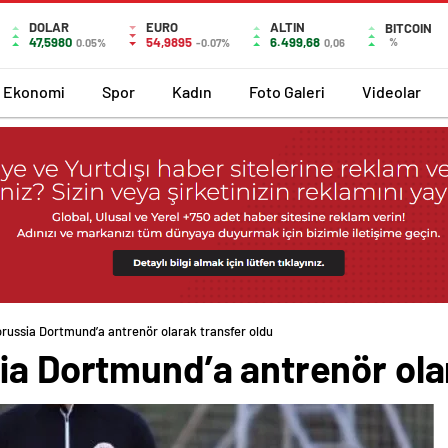
DOLAR
EURO
ALTIN
BITCOIN
47,5980
54,9895
6.499,68
%
0.05%
-0.07%
0,06
Ekonomi
Spor
Kadın
Foto Galeri
Videolar
orussia Dortmund’a antrenör olarak transfer oldu
ia Dortmund’a antrenör ola