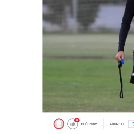
0
BEĞENDİM
ABONE OL