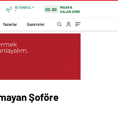
İMSAK'A
İSTANBUL
02:00
KALAN SÜRE
°
Yazarlar
Gazeteler
pmayan Şoföre