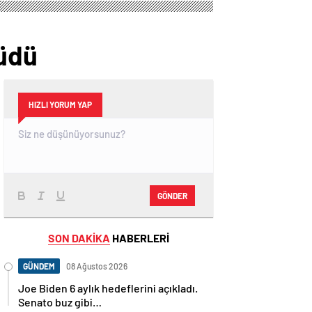
yüdü
HIZLI YORUM YAP
GÖNDER
SON DAKİKA
HABERLERİ
GÜNDEM
08 Ağustos 2026
Joe Biden 6 aylık hedeflerini açıkladı.
Senato buz gibi…