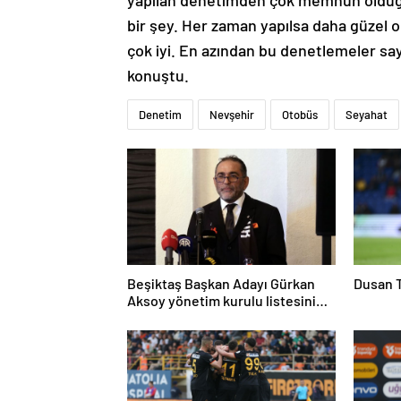
yapılan denetimden çok memnun olduğun
bir şey. Her zaman yapılsa daha güzel o
çok iyi. En azından bu denetlemeler say
konuştu.
Denetim
Nevşehir
Otobüs
Seyahat
Beşiktaş Başkan Adayı Gürkan
Dusan T
Aksoy yönetim kurulu listesini
tanıttı