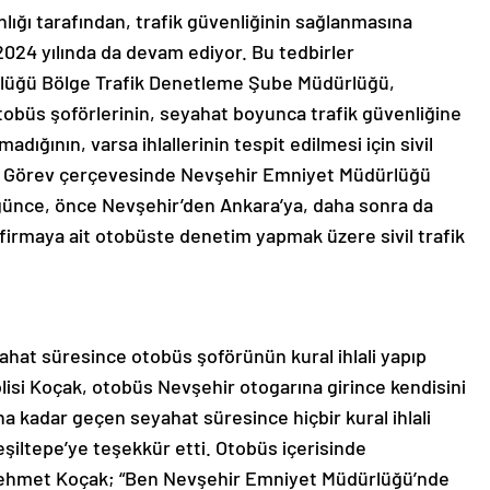
ığı tarafından, trafik güvenliğinin sağlanmasına
2024 yılında da devam ediyor. Bu tedbirler
lüğü Bölge Trafik Denetleme Şube Müdürlüğü,
otobüs şoförlerinin, seyahat boyunca trafik güvenliğine
pmadığının, varsa ihlallerinin tespit edilmesi için sivil
i. Görev çerçevesinde Nevşehir Emniyet Müdürlüğü
ünce, önce Nevşehir’den Ankara’ya, daha sonra da
 firmaya ait otobüste denetim yapmak üzere sivil trafik
ahat süresince otobüs şoförünün kural ihlali yapıp
olisi Koçak, otobüs Nevşehir otogarına girince kendisini
na kadar geçen seyahat süresince hiçbir kural ihlali
ltepe’ye teşekkür etti. Otobüs içerisinde
si Mehmet Koçak; “Ben Nevşehir Emniyet Müdürlüğü’nde