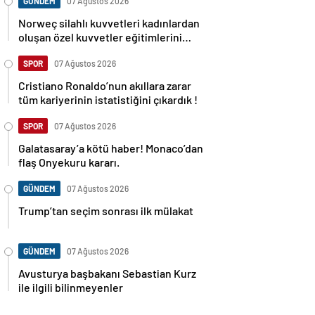
GÜNDEM
07 Ağustos 2026
Norweç silahlı kuvvetleri kadınlardan
oluşan özel kuvvetler eğitimlerini
başlattı.
SPOR
07 Ağustos 2026
Cristiano Ronaldo’nun akıllara zarar
tüm kariyerinin istatistiğini çıkardık !
SPOR
07 Ağustos 2026
Galatasaray’a kötü haber! Monaco’dan
flaş Onyekuru kararı.
GÜNDEM
07 Ağustos 2026
Trump’tan seçim sonrası ilk mülakat
GÜNDEM
07 Ağustos 2026
Avusturya başbakanı Sebastian Kurz
ile ilgili bilinmeyenler