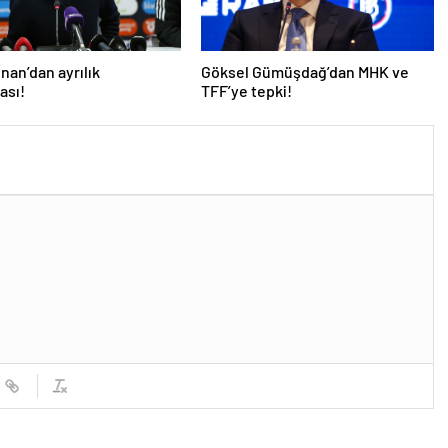
İnan’dan ayrılık
Göksel Gümüşdağ’dan MHK ve
ası!
TFF’ye tepki!