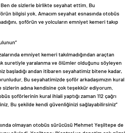
Ben de sizlerle birlikte seyahat ettim. Bu
örün bilgisi yok. Amacım seyahat esnasında otobüs
pmadığını, şoförün ve yolcuların emniyet kemeri takıp
bulunun”
kazalarında emniyet kemeri takılmadığından araçtan
mak suretiyle yaralanma ve ölümler olduğunu söyleyen
iz başladığı andan itibaren seyahatimiz bitene kadar,
orunludur. Bu seyahatimizde şoför arkadaşımızın kural
e sizlerin adına kendisine çok teşekkür ediyorum.
üs şoförlerinin kural ihlali yaptığı zaman 112 çağrı
iz. Bu şekilde kendi güvenliğinizi sağlayabilirsiniz”
rkında olmayan otobüs sürücüsü Mehmet Yeşiltepe de