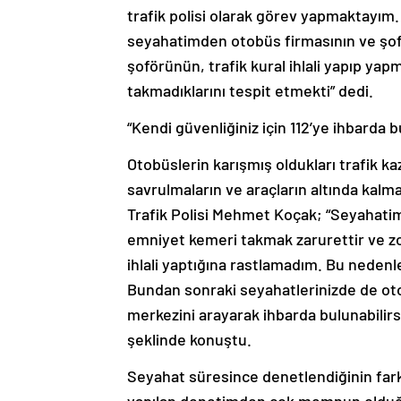
trafik polisi olarak görev yapmaktayım. 
seyahatimden otobüs firmasının ve şof
şoförünün, trafik kural ihlali yapıp ya
takmadıklarını tespit etmekti” dedi.
“Kendi güvenliğiniz için 112’ye ihbarda 
Otobüslerin karışmış oldukları trafik 
savrulmaların ve araçların altında kal
Trafik Polisi Mehmet Koçak; “Seyahatim
emniyet kemeri takmak zarurettir ve z
ihlali yaptığına rastlamadım. Bu nedenl
Bundan sonraki seyahatlerinizde de otob
merkezini arayarak ihbarda bulunabilirsin
şeklinde konuştu.
Seyahat süresince denetlendiğinin fa