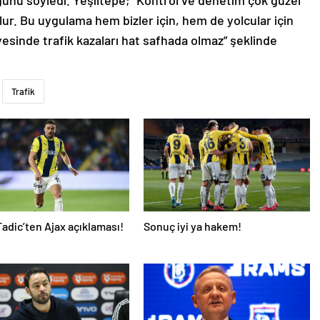
u söyledi. Yeşiltepe; “Kontrol ve denetim çok güzel
lur. Bu uygulama hem bizler için, hem de yolcular için
esinde trafik kazaları hat safhada olmaz” şeklinde
Trafik
adic’ten Ajax açıklaması!
Sonuç iyi ya hakem!