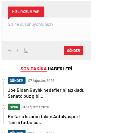
HIZLI YORUM YAP
GÖNDER
SON DAKİKA
HABERLERİ
GÜNDEM
07 Ağustos 2026
Joe Biden 6 aylık hedeflerini açıkladı.
Senato buz gibi…
SPOR
07 Ağustos 2026
En fazla kızaran takım Antalyaspor!
Tam 5 futbolcu….