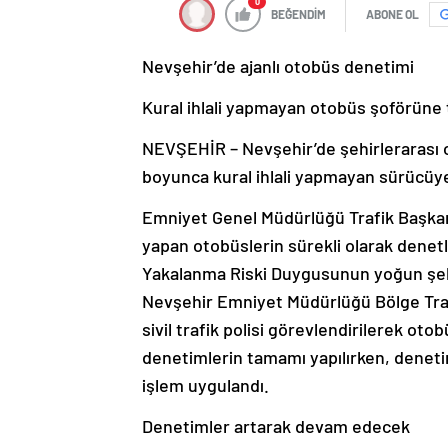
0
BEĞENDİM
ABONE OL
Nevşehir’de ajanlı otobüs denetimi
Kural ihlali yapmayan otobüs şoförüne
NEVŞEHİR – Nevşehir’de şehirlerarası ot
boyunca kural ihlali yapmayan sürücüye t
Emniyet Genel Müdürlüğü Trafik Başkanlığ
yapan otobüslerin sürekli olarak denetl
Yakalanma Riski Duygusunun yoğun şekild
Nevşehir Emniyet Müdürlüğü Bölge Traf
sivil trafik polisi görevlendirilerek oto
denetimlerin tamamı yapılırken, denet
işlem uygulandı.
Denetimler artarak devam edecek