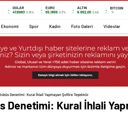
DOLAR
EURO
ALTIN
BITCOIN
47,6983
55,1855
6.652,00
%
0.15%
0.3%
2,46
Ekonomi
Spor
Kadın
Foto Galeri
Videolar
tobüs Denetimi: Kural İhlali Yapmayan Şoföre Teşekkür
s Denetimi: Kural İhlali Ya