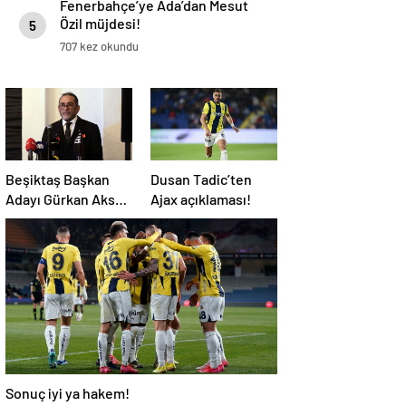
Fenerbahçe’ye Ada’dan Mesut
Özil müjdesi!
5
707 kez okundu
Beşiktaş Başkan
Dusan Tadic’ten
Adayı Gürkan Aksoy
Ajax açıklaması!
yönetim kurulu
listesini tanıttı
Sonuç iyi ya hakem!