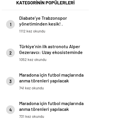
KATEGORİNİN POPÜLERLERİ
Diabate’ye Trabzonspor
yönetiminden kesik! .
1
1112 kez okundu
Türkiye’nin ilk astronotu Alper
Gezeravcı: Uzay ekosisteminde
2
hızlı ilerliyoruz
1052 kez okundu
Maradona için futbol maçlarında
anma törenleri yapılacak
3
741 kez okundu
Maradona için futbol maçlarında
anma törenleri yapılacak
4
731 kez okundu