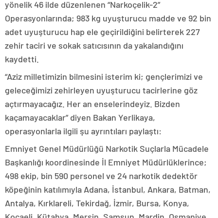
yönelik 46 ilde düzenlenen “Narkoçelik-2”
Operasyonlarında; 983 kg uyuşturucu madde ve 92 bin
adet uyuşturucu hap ele geçirildiğini belirterek 227
zehir taciri ve sokak satıcısının da yakalandığını
kaydetti.
“Aziz milletimizin bilmesini isterim ki; gençlerimizi ve
geleceğimizi zehirleyen uyuşturucu tacirlerine göz
açtırmayacağız. Her an enselerindeyiz. Bizden
kaçamayacaklar” diyen Bakan Yerlikaya,
operasyonlarla ilgili şu ayrıntıları paylaştı:
Emniyet Genel Müdürlüğü Narkotik Suçlarla Mücadele
Başkanlığı koordinesinde İl Emniyet Müdürlüklerince;
498 ekip, bin 590 personel ve 24 narkotik dedektör
köpeğinin katılımıyla Adana, İstanbul, Ankara, Batman,
Antalya, Kırklareli, Tekirdağ, İzmir, Bursa, Konya,
Kocaeli, Kütahya, Mersin, Samsun, Mardin, Osmaniye,