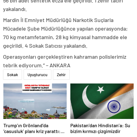
56 bin adet sentetik ecza ele geçirildi. 1 zehir taciri
yakalandı.
Mardin İl Emniyet Müdürlüğü Narkotik Suçlarla
Mücadele Şube Müdürlüğünce yapılan operasyonda;
70 kg metamfetamin, 28 kg kimyasal hammadde ele
geçirildi. 4 Sokak Satıcısı yakalandı.
Operasyonları gerçekleştiren kahraman polislerimiz
tebrik ediyorum.” – ANKARA
Sokak
Uyuşturucu
Zehir
Trump’ın Grönland’da
Pakistan’dan Hindistan’a: Su
‘casusluk’ planı kriz yarattı:
bizim kırmızı çizgimizdir
Danimarka ABD elçisini