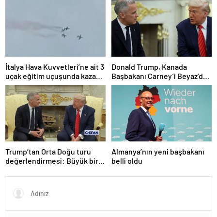
çağırdı!
İtalya Hava Kuvvetleri’ne ait 3
Donald Trump, Kanada
uçak eğitim uçuşunda kaza
Başbakanı Carney’i Beyaz’da
yaptı
ağırladı
Trump’tan Orta Doğu turu
Almanya’nın yeni başbakanı
değerlendirmesi: Büyük bir
belli oldu
duyuru yapacağız