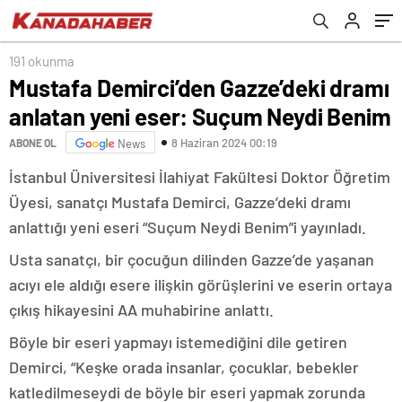
191 okunma
Mustafa Demirci’den Gazze’deki dramı
anlatan yeni eser: Suçum Neydi Benim
8 Haziran 2024 00:19
ABONE OL
News
İstanbul Üniversitesi İlahiyat Fakültesi Doktor Öğretim
Üyesi, sanatçı Mustafa Demirci, Gazze’deki dramı
anlattığı yeni eseri “Suçum Neydi Benim”i yayınladı.
Usta sanatçı, bir çocuğun dilinden Gazze’de yaşanan
acıyı ele aldığı esere ilişkin görüşlerini ve eserin ortaya
çıkış hikayesini AA muhabirine anlattı.
Böyle bir eseri yapmayı istemediğini dile getiren
Demirci, “Keşke orada insanlar, çocuklar, bebekler
katledilmeseydi de böyle bir eseri yapmak zorunda