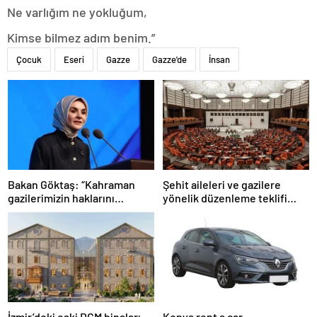
Ne varlığım ne yokluğum,
Kimse bilmez adım benim.”
Çocuk
Eseri
Gazze
Gazze'de
İnsan
Bakan Göktaş: “Kahraman
Şehit aileleri ve gazilere
gazilerimizin haklarını
yönelik düzenleme teklifi
güçlendiren yeni bir dönemin
Meclis’te kabul edildi
kapılarını aralıyoruz”
İzmir’deki eski DGM binaları
Konya rent a car