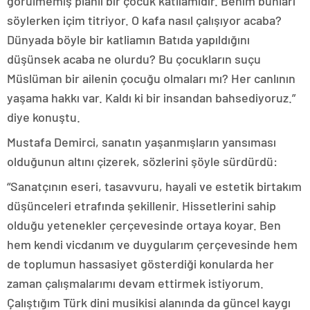
görülmemiş planlı bir çocuk katliamıdır. Benim bunları
söylerken içim titriyor. O kafa nasıl çalışıyor acaba?
Dünyada böyle bir katliamın Batıda yapıldığını
düşünsek acaba ne olurdu? Bu çocukların suçu
Müslüman bir ailenin çocuğu olmaları mı? Her canlının
yaşama hakkı var. Kaldı ki bir insandan bahsediyoruz.”
diye konuştu.
Mustafa Demirci, sanatın yaşanmışların yansıması
olduğunun altını çizerek, sözlerini şöyle sürdürdü:
“Sanatçının eseri, tasavvuru, hayali ve estetik birtakım
düşünceleri etrafında şekillenir. Hissetlerini sahip
olduğu yetenekler çerçevesinde ortaya koyar. Ben
hem kendi vicdanım ve duygularım çerçevesinde hem
de toplumun hassasiyet gösterdiği konularda her
zaman çalışmalarımı devam ettirmek istiyorum.
Çalıştığım Türk dini musikisi alanında da güncel kaygı